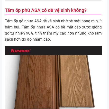
Tấm ốp phủ ASA có dễ vệ sinh không?
Tấm ốp gỗ nhựa ASA dễ vệ sinh nhờ bề mặt bóng mịn, ít
bám bụi. Tấm ốp nhựa ASA có bề mặt cào xước giống
gỗ tự nhiên 90%, tính thẩm mỹ cao hơn nhưng khó làm
sạch hơn do độ nhám cao.