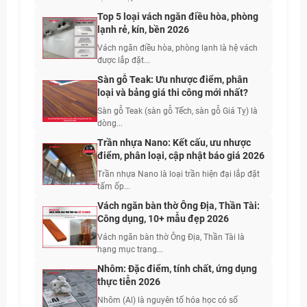
Top 5 loại vách ngăn điều hòa, phòng
lạnh rẻ, kín, bền 2026
Vách ngăn điều hòa, phòng lạnh là hệ vách
được lắp đặt...
Sàn gỗ Teak: Ưu nhược điểm, phân
loại và bảng giá thi công mới nhất?
Sàn gỗ Teak (sàn gỗ Tếch, sàn gỗ Giá Tỵ) là
dòng...
Trần nhựa Nano: Kết cấu, ưu nhược
điểm, phân loại, cập nhật báo giá 2026
Trần nhựa Nano là loại trần hiện đại lắp đặt
tấm ốp...
Vách ngăn bàn thờ Ông Địa, Thần Tài:
Công dụng, 10+ mẫu đẹp 2026
Vách ngăn bàn thờ Ông Địa, Thần Tài là
hạng mục trang...
Nhôm: Đặc điểm, tính chất, ứng dụng
thực tiễn 2026
Nhôm (Al) là nguyên tố hóa học có số