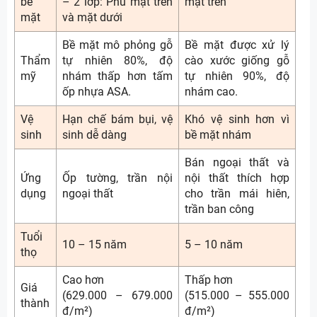
bề
– 2 lớp: Phủ mặt trên
mặt trên
mặt
và mặt dưới
Bề mặt mô phỏng gỗ
Bề mặt được xử lý
Thẩm
tự nhiên 80%, độ
cào xước giống gỗ
mỹ
nhám thấp hơn tấm
tự nhiên 90%, độ
ốp nhựa ASA.
nhám cao.
Vệ
Hạn chế bám bụi, vệ
Khó vệ sinh hơn vì
sinh
sinh dễ dàng
bề mặt nhám
Bán ngoại thất và
Ứng
Ốp tường, trần nội
nội thất thích hợp
dụng
ngoại thất
cho trần mái hiên,
trần ban công
Tuổi
10 – 15 năm
5 – 10 năm
thọ
Cao hơn
Thấp hơn
Giá
(629.000 – 679.000
(515.000 – 555.000
thành
đ/m²)
đ/m²)