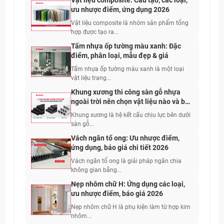
Vật liệu composite: Cấu tạo, các loại,
ưu nhược điểm, ứng dụng 2026
Vật liệu composite là nhóm sản phẩm tổng
hợp được tạo ra...
Tấm nhựa ốp tường màu xanh: Đặc
điểm, phân loại, mẫu đẹp & giá
Tấm nhựa ốp tường màu xanh là một loại
vật liệu trang...
Khung xương thi công sàn gỗ nhựa
ngoài trời nên chọn vật liệu nào và bố
trí khoảng cách bao nhiêu?
Khung xương là hệ kết cấu chịu lực bên dưới
sàn gỗ...
Vách ngăn tổ ong: Ưu nhược điểm,
ứng dụng, báo giá chi tiết 2026
Vách ngăn tổ ong là giải pháp ngăn chia
không gian bằng...
Nẹp nhôm chữ H: Ứng dụng các loại,
ưu nhược điểm, báo giá 2026
Nẹp nhôm chữ H là phụ kiện làm từ hợp kim
nhôm...