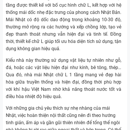
tầng được thiết kế với bố cục hình chữ L, kết hợp với hệ
thống mái dốc nhẹ đặc trưng của phong cách Nhật Bản.
Mái Nhật có độ dốc dao động trong khoảng 10-30 độ,
thường mở rộng ra các hướng và xếp chồng lớp, tạo vẻ
đẹp thanh thoát nhưng vẫn hiện đại và tinh tế. Đồng
thời, thiết kế chữ L giúp tối ưu hóa diện tích sử dụng, tận
dụng không gian hiệu quả.
Kiểu nhà này thường sử dụng vật liệu tự nhiên như gỗ,
đá, hoặc các vật liệu hiện đại như kính, bê tông, thép…
Qua đó, nhà mái Nhật chữ L 1 tầng mang vẻ đẹp hài
hòa giữa truyền thống và hiện đại, đồng thời phù hợp
với khí hậu Việt Nam nhờ khả năng thoát nước tốt và
điều hòa nhiệt độ hiệu quả.
Với những gia chủ yêu thích sự nhẹ nhàng của mái
Nhật, việc hoàn thiện nội thất cũng nên đi theo hướng
tinh giản, ấm áp và gần gũi thiên nhiên để tổng thể ngôi
nhà không bị rời rạc giữa ngoại thất và bên trong. Có thể