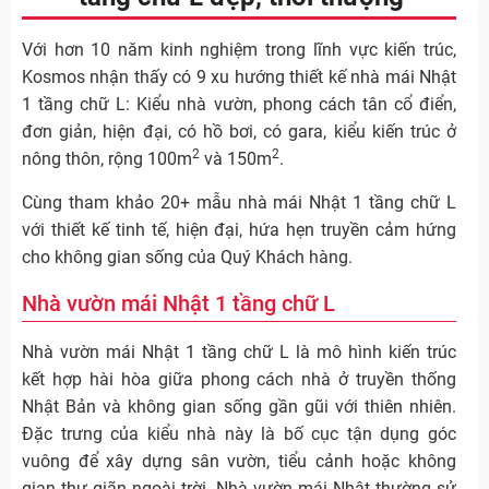
Với hơn 10 năm kinh nghiệm trong lĩnh vực kiến trúc,
Kosmos nhận thấy có 9 xu hướng thiết kế nhà mái Nhật
1 tầng chữ L: Kiểu nhà vườn, phong cách tân cổ điển,
đơn giản, hiện đại, có hồ bơi, có gara, kiểu kiến trúc ở
2
2
nông thôn, rộng 100m
và 150m
.
Cùng tham khảo 20+ mẫu nhà mái Nhật 1 tầng chữ L
với thiết kế tinh tế, hiện đại, hứa hẹn truyền cảm hứng
cho không gian sống của Quý Khách hàng.
Nhà vườn mái Nhật 1 tầng chữ L
Nhà vườn mái Nhật 1 tầng chữ L là mô hình kiến trúc
kết hợp hài hòa giữa phong cách nhà ở truyền thống
Nhật Bản và không gian sống gần gũi với thiên nhiên.
Đặc trưng của kiểu nhà này là bố cục tận dụng góc
vuông để xây dựng sân vườn, tiểu cảnh hoặc không
gian thư giãn ngoài trời. Nhà vườn mái Nhật thường sử