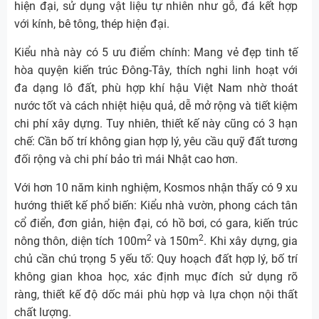
hiện đại, sử dụng vật liệu tự nhiên như gỗ, đá kết hợp
với kính, bê tông, thép hiện đại.
Kiểu nhà này có 5 ưu điểm chính: Mang vẻ đẹp tinh tế
hòa quyện kiến trúc Đông-Tây, thích nghi linh hoạt với
đa dạng lô đất, phù hợp khí hậu Việt Nam nhờ thoát
nước tốt và cách nhiệt hiệu quả, dễ mở rộng và tiết kiệm
chi phí xây dựng. Tuy nhiên, thiết kế này cũng có 3 hạn
chế: Cần bố trí không gian hợp lý, yêu cầu quỹ đất tương
đối rộng và chi phí bảo trì mái Nhật cao hơn.
Với hơn 10 năm kinh nghiệm, Kosmos nhận thấy có 9 xu
hướng thiết kế phổ biến: Kiểu nhà vườn, phong cách tân
cổ điển, đơn giản, hiện đại, có hồ bơi, có gara, kiến trúc
2
2
nông thôn, diện tích 100m
và 150m
. Khi xây dựng, gia
chủ cần chú trọng 5 yếu tố: Quy hoạch đất hợp lý, bố trí
không gian khoa học, xác định mục đích sử dụng rõ
ràng, thiết kế độ dốc mái phù hợp và lựa chọn nội thất
chất lượng.