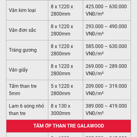
8 x 1220 x
425.000 – 630.000
Vân kim loại
2800mm
VNĐ/m²
8 x 1220 x
293.000 – 490.000
Vân đơn sắc
2800mm
VNĐ/m²
8 x 1220 x
585.000 – 630.000
Tráng gương
2800mm
VNĐ/m²
8 x 1220 x
269.000 – 289.000
Vân giấy
2800mm
VNĐ/m²
Tấm than tre
5 x 1220 x
209.000 – 319.000
5mm
2800mm
VNĐ/m²
Lam 6 sóng nhỏ
8 x 130 x
389.000 – 419.000
than tre
3000mm
VNĐ/m²
TẤM ỐP THAN TRE GALAWOOD