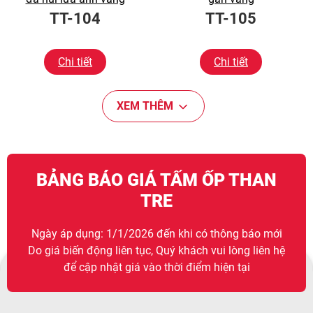
TT-104
TT-105
Chi tiết
Chi tiết
XEM THÊM
BẢNG BÁO GIÁ TẤM ỐP THAN
TRE
Ngày áp dụng: 1/1/2026 đến khi có thông báo mới
Do giá biến động liên tục, Quý khách vui lòng liên hệ
để cập nhật giá vào thời điểm hiện tại