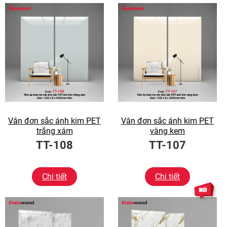
Vân đơn sắc ánh kim PET
Vân đơn sắc ánh kim PET
trắng xám
vàng kem
TT-108
TT-107
Chi tiết
Chi tiết