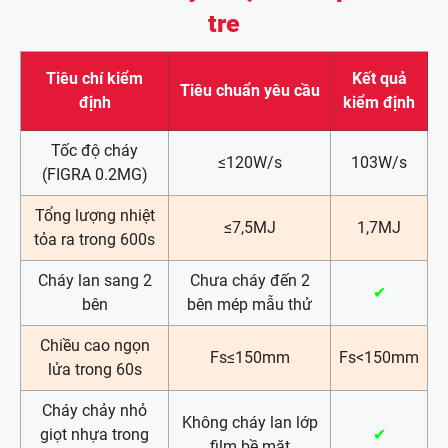
tre
Tiêu chí kiểm
Kết quả
Tiêu chuẩn yêu cầu
định
kiểm định
Tốc độ cháy
≤120W/s
103W/s
(FIGRA 0.2MG)
Tổng lượng nhiệt
≤7,5MJ
1,7MJ
tỏa ra trong 600s
Cháy lan sang 2
Chưa cháy đến 2
✔
bên
bên mép mẫu thử
Chiều cao ngọn
Fs≤150mm
Fs<150mm
lửa trong 60s
Cháy chảy nhỏ
Không cháy lan lớp
giọt nhựa trong
✔
film bề mặt