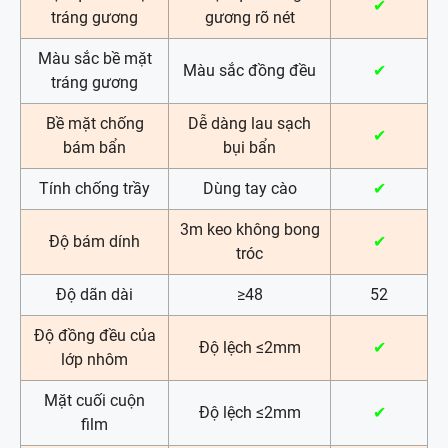
✔
tráng gương
gương rõ nét
Màu sắc bề mặt
Màu sắc đồng đều
✔
tráng gương
Bề mặt chống
Dễ dàng lau sạch
✔
bám bẩn
bụi bẩn
Tính chống trầy
Dùng tay cào
✔
3m keo không bong
Độ bám dính
✔
tróc
Độ dãn dài
≥48
52
Độ đồng đều của
Độ lệch ≤2mm
✔
lớp nhôm
Mặt cuối cuộn
Độ lệch ≤2mm
✔
film