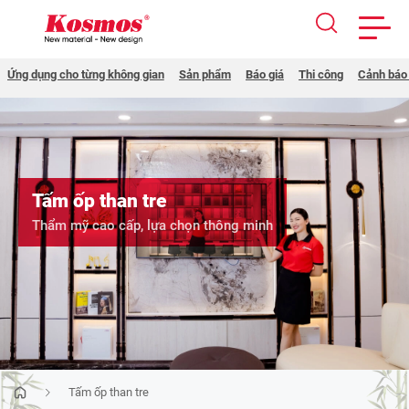
Skip
Ứng dụng cho từng không gian
Sản phẩm
Báo giá
Thi công
Cảnh báo 
to
content
Tấm ốp than tre
Thẩm mỹ cao cấp, lựa chọn thông minh
Tấm ốp than tre