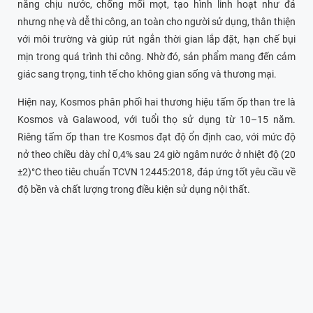
năng chịu nước, chống mối mọt, tạo hình linh hoạt như đá
nhưng nhẹ và dễ thi công, an toàn cho người sử dụng, thân thiện
với môi trường và giúp rút ngắn thời gian lắp đặt, hạn chế bụi
mịn trong quá trình thi công. Nhờ đó, sản phẩm mang đến cảm
giác sang trọng, tinh tế cho không gian sống và thương mại.
Hiện nay, Kosmos phân phối hai thương hiệu tấm ốp than tre là
Kosmos và Galawood, với tuổi thọ sử dụng từ 10–15 năm.
Riêng tấm ốp than tre Kosmos đạt độ ổn định cao, với mức độ
nở theo chiều dày chỉ 0,4% sau 24 giờ ngâm nước ở nhiệt độ (20
±2)°C theo tiêu chuẩn TCVN 12445:2018, đáp ứng tốt yêu cầu về
độ bền và chất lượng trong điều kiện sử dụng nội thất.