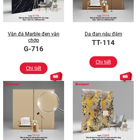
Vân đá Marble đen vân
Da đan nâu đậm
chớp
TT-114
G-716
Chi tiết
Chi tiết