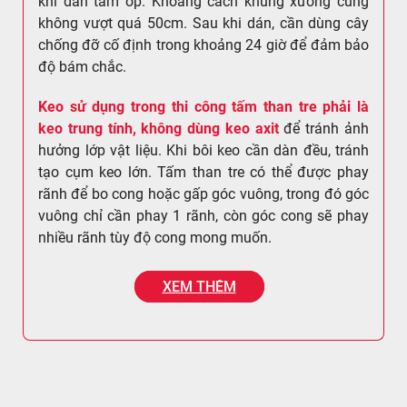
khi dán tấm ốp. Khoảng cách khung xương cũng
không vượt quá 50cm. Sau khi dán, cần dùng cây
chống đỡ cố định trong khoảng 24 giờ để đảm bảo
độ bám chắc.
Keo sử dụng trong thi công tấm than tre phải là
keo trung tính, không dùng keo axit
để tránh ảnh
hưởng lớp vật liệu. Khi bôi keo cần dàn đều, tránh
tạo cụm keo lớn. Tấm than tre có thể được phay
rãnh để bo cong hoặc gấp góc vuông, trong đó góc
vuông chỉ cần phay 1 rãnh, còn góc cong sẽ phay
nhiều rãnh tùy độ cong mong muốn.
XEM THÊM