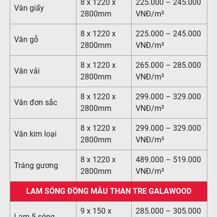
8 x 1220 x
225.000 – 245.000
Vân giấy
2800mm
VNĐ/m²
8 x 1220 x
225.000 – 245.000
Vân gỗ
2800mm
VNĐ/m²
8 x 1220 x
265.000 – 285.000
Vân vải
2800mm
VNĐ/m²
8 x 1220 x
299.000 – 329.000
Vân đơn sắc
2800mm
VNĐ/m²
8 x 1220 x
299.000 – 329.000
Vân kim loại
2800mm
VNĐ/m²
8 x 1220 x
489.000 – 519.000
Tráng gương
2800mm
VNĐ/m²
LAM SÓNG ĐỒNG MÀU THAN TRE GALAWOOD
9 x 150 x
285.000 – 305.000
Lam 5 sóng