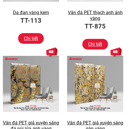
Da đan vàng kem
Vân đá PET thạch anh ánh
vàng
TT-113
TT-875
Chi tiết
Chi tiết
Vân đá PET giả xuyên sáng
Vân đá PET giả xuyên sáng
đá núi lửa ánh vàng
gân vàng