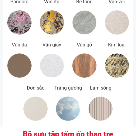
Pandora
Vân đá
Bê tông
Vân vải
Vân da
Vân giấy
Vân gỗ
Kim loại
Đơn sắc
Tráng gương
Lam sóng
Bộ sưu tập tấm ốp than tre