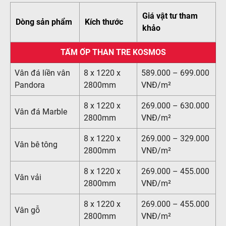
Giá vật tư tham
Dòng sản phẩm
Kích thước
khảo
TẤM ỐP THAN TRE KOSMOS
Vân đá liền vân
8 x 1220 x
589.000 – 699.000
Pandora
2800mm
VNĐ/m²
8 x 1220 x
269.000 – 630.000
Vân đá Marble
2800mm
VNĐ/m²
8 x 1220 x
269.000 – 329.000
Vân bê tông
2800mm
VNĐ/m²
8 x 1220 x
269.000 – 455.000
Vân vải
2800mm
VNĐ/m²
8 x 1220 x
269.000 – 455.000
Vân gỗ
2800mm
VNĐ/m²