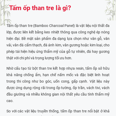
Tấm ốp than tre là gì?
Tấm ốp than tre (Bamboo Charcoal Panel) là vật liệu nội thất đa
lớp, được liên kết bằng keo nhiệt thông qua công nghệ ép nóng
hiện đại. Bề mặt sản phẩm đa dạng lựa chọn như vân gỗ, vân
vải, vân đá cẩm thạch, đá ánh kim, vân gương hoặc kim loại, cho
phép tái hiện hiệu ứng thẩm mỹ của gỗ tự nhiên, đá hay gương
thật với chi phí và trọng lượng tối ưu hơn.
Nhờ cấu tạo từ bột than tre kết hợp nhựa resin, tấm ốp sở hữu
khả năng chống ẩm, hạn chế nấm mốc và đặc biệt linh hoạt
trong thi công như bo góc, uốn cong, gấp cạnh. Vật liệu này
được ứng dụng rộng rãi trong ốp tường, ốp trần, vách tivi, vách
đầu giường và nhiều không gian nội thất yêu cầu tính thẩm mỹ
cao.
So với các vật liệu truyền thống, tấm ốp than tre nổi bật ở khả