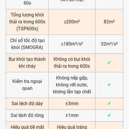
60s
Tổng lượng khói
thải ra trong 600s
≤200m²
82m²
(TSP600s)
Chỉ số tốc độ tạo
≤180m²/s²
32m²/s²
khói (SMOGRA)
Bụi khói tạo thành
Không có bụi khói
✔
khi cháy
thải ra trong 600s
Không nếp gấp,
Kiểm tra ngoại
không vết xước,
✔
quan
không lẫn tạp chất
Sai lệch độ dày
±3mm
✔
Sai lệch độ rộng
±1mm
✔
Hiệu quả bề mặt
Hiệu quả tráng