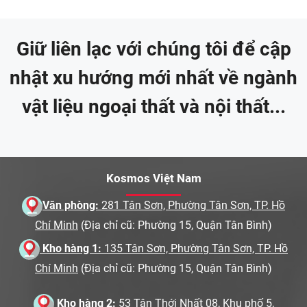
Giữ liên lạc với chúng tôi để cập
nhật xu hướng mới nhất về ngành
vật liệu ngoại thất và nội thất...
Kosmos Việt Nam
Văn phòng:
281 Tân Sơn, Phường Tân Sơn, TP. Hồ
Chí Minh
(Địa chỉ cũ: Phường 15, Quận Tân Bình)
Kho hàng 1:
135 Tân Sơn, Phường Tân Sơn, TP. Hồ
Chí Minh
(Địa chỉ cũ: Phường 15, Quận Tân Bình)
Kho hàng 2:
53 Tân Thới Nhất 08, Khu phố 5,