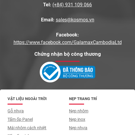
Tel:
(+84) 931 109 066
Email:
sales@kosmos.vn
Facebook:
https://www.facebook.com/GalamaxCambodiaLtd
Chứng nhận bộ công thương
VẬT LIỆU NGOÀI TRỜI
NẸP TRANG TRÍ
Gỗ nhựa
Nẹp nhôm
Tấm ốp Panel
Nẹp inox
Mái nhôm cách nhiệt
Nẹp nhựa