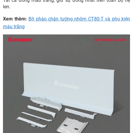
Tất cả đồng màu trắng, giữ sự đồng nhất trên toàn bộ hệ
len.
Xem thêm:
Bộ phào chân tường nhôm CT80-T và phụ kiện
màu trắng