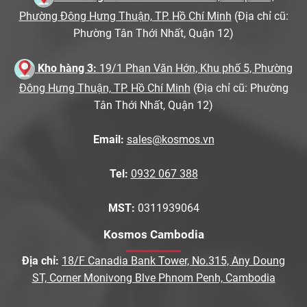
Phường Đông Hưng Thuận, TP. Hồ Chí Minh
(Địa chỉ cũ:
Phường Tân Thới Nhất, Quận 12)
Kho hàng 3:
19/1 Phan Văn Hớn, Khu phố 5, Phường
Đông Hưng Thuận, TP. Hồ Chí Minh
(Địa chỉ cũ: Phường
Tân Thới Nhất, Quận 12)
Email:
sales@kosmos.vn
Tel:
0932 067 388
MST:
0311939064
Kosmos Cambodia
Địa chỉ:
18/F Canadia Bank Tower, No.315, Any Doung
ST, Corner Monivong Blve Phnom Penh, Cambodia