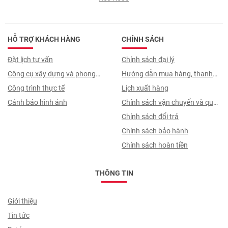
HỖ TRỢ KHÁCH HÀNG
CHÍNH SÁCH
Đặt lịch tư vấn
Chính sách đại lý
Công cụ xây dựng và phong
Hướng dẫn mua hàng, thanh
thuỷ
Công trình thực tế
toán, quy trình ký hợp đồng
Lịch xuất hàng
Cảnh báo hình ảnh
Chính sách vận chuyển và quy
trình giao nhận
Chính sách đổi trả
Chính sách bảo hành
Chính sách hoàn tiền
THÔNG TIN
Giới thiệu
Tin tức