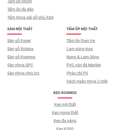
Tấm ốp nhôm
Tấm ốp đá dẻo
Tấm nhựa giả gỗ phủ ASA
SÀN NỘI THẤT
TẤM ỐP NỘI THẤT
Sàn gỗ Egger
Tấm ốp than tre
Sàn gỗ Robina
Lam sóng inox
Sàn gỗ Kosmos
Nano & Lam Sóng
Sàn nhựa SPC
PVC vân đá Marble
Sàn nhựa chịu lực
Phào chỉ PS
Vách ngăn nhựa 2 mặt
KEO KOSMOS
Keo nội thất
Keo ngoại thất
Keo đa năng
Keo K500