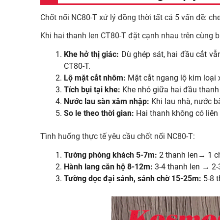
Chốt nối NC80-T xử lý đồng thời tất cả 5 vấn đề: che
Khi hai thanh len CT80-T đặt cạnh nhau trên cùng b
Khe hở thị giác:
Dù ghép sát, hai đầu cắt v
CT80-T.
Lộ mặt cắt nhôm:
Mặt cắt ngang lộ kim loại 
Tích bụi tại khe:
Khe nhỏ giữa hai đầu thanh tr
Nước lau sàn xâm nhập:
Khi lau nhà, nước b
So le theo thời gian:
Hai thanh không có liên 
Tình huống thực tế yêu cầu chốt nối NC80-T:
Tường phòng khách 5-7m:
2 thanh len→ 1 ch
Hành lang căn hộ 8-12m:
3-4 thanh len → 2-
Tường dọc đại sảnh, sảnh chờ 15-25m:
5-8 