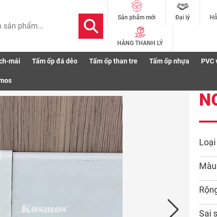
Đại lý
Hỗ
Sản phẩm mới
HÀNG THANH LÝ
ch-mái
Tấm ốp đá dẻo
Tấm ốp than tre
Tấm ốp nhựa
PVC 
smos
N
Loại
Màu
Rộn
Sai 