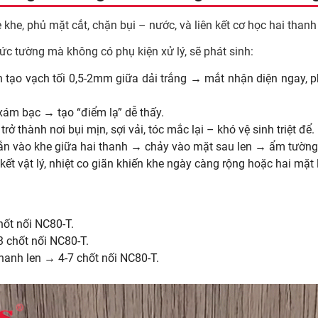
 khe, phủ mặt cắt, chặn bụi – nước, và liên kết cơ học hai thanh 
ức tường mà không có phụ kiện xử lý, sẽ phát sinh:
ẫn tạo vạch tối 0,5-2mm giữa dải trắng → mắt nhận diện ngay,
xám bạc → tạo “điểm lạ” dễ thấy.
ở thành nơi bụi mịn, sợi vải, tóc mắc lại – khó vệ sinh triệt để.
ắn vào khe giữa hai thanh → chảy vào mặt sau len → ẩm tường
kết vật lý, nhiệt co giãn khiến khe ngày càng rộng hoặc hai mặt 
ốt nối NC80-T.
3 chốt nối NC80-T.
thanh len → 4-7 chốt nối NC80-T.