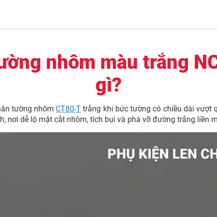
 tường nhôm màu trắng N
gì?
 chân tường nhôm
CT80-T
trắng khi bức tường có chiều dài vượt 
nh, nơi dễ lộ mặt cắt nhôm, tích bụi và phá vỡ đường trắng liền 