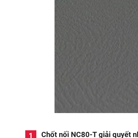
Chốt nối NC80-T giải quyết n