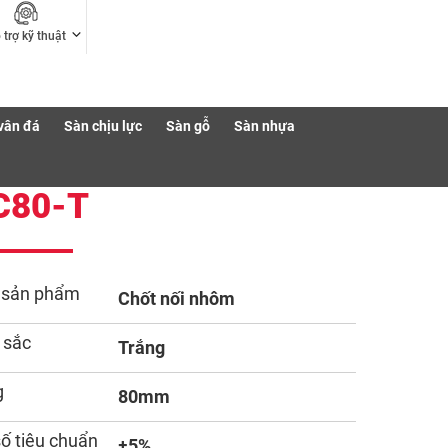
 trợ kỹ thuật
vân đá
Sàn chịu lực
Sàn gỗ
Sàn nhựa
C80-T
 sản phẩm
Chốt nối nhôm
 sắc
Trắng
g
80mm
số tiêu chuẩn
±5%