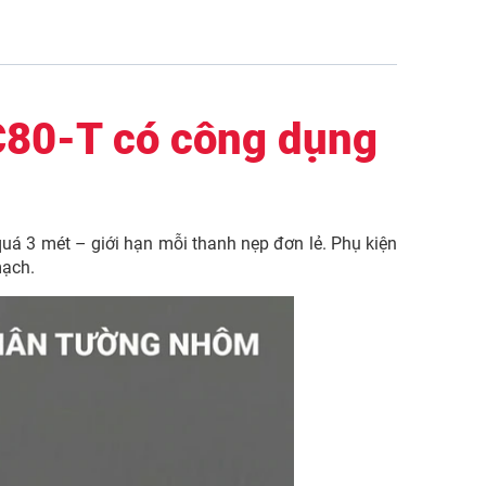
C80-T có công dụng
quá 3 mét – giới hạn mỗi thanh nẹp đơn lẻ. Phụ kiện
mạch.