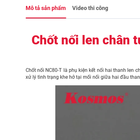
Mô tả sản phẩm
Video thi công
Chốt nối len chân
Chốt nối NC80-T là phụ kiện kết nối hai thanh len
xử lý tình trạng khe hở tại mối nối giữa hai đầu tha