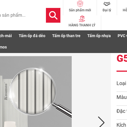
Đại lý
Hỗ
Sản phẩm mới
HÀNG THANH LÝ
ch-mái
Tấm ốp đá dẻo
Tấm ốp than tre
Tấm ốp nhựa
PVC 
S883
smos
G
Loại
Màu
Đặc 
Kích