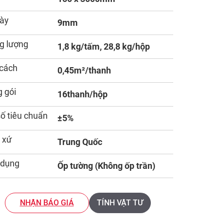
ày
9mm
g lượng
1,8 kg/tấm, 28,8 kg/hộp
cách
0,45m²/thanh
 gói
16thanh/hộp
số tiêu chuẩn
±5%
 xứ
Trung Quốc
 dụng
Ốp tường (Không ốp trần)
NHẬN BÁO GIÁ
TÍNH VẬT TƯ