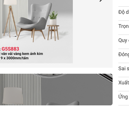
Độ d
Trọn
Quy 
Đóng
Sai 
Xuất
Ứng