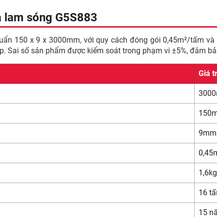
ủa lam sóng G5S883
uẩn 150 x 9 x 3000mm, với quy cách đóng gói 0,45m²/tấm và 
ộp. Sai số sản phẩm được kiểm soát trong phạm vi ±5%, đảm bảo 
Giá tr
300
150
9mm
0,45
1,6kg
16 t
15 n