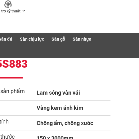
 trợ kỹ thuật
vân đá
Sàn chịu lực
Sàn gỗ
Sàn nhựa
5S883
 sản phẩm
Lam sóng vân vải
Vàng kem ánh kim
tính
Chống ẩm, chống xước
 thước
150 x 3000mm