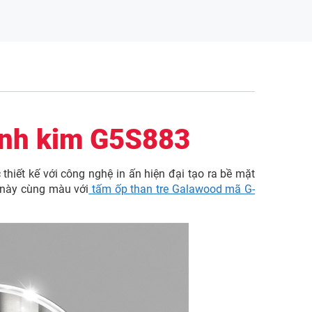
ánh kim G5S883
ết kế với công nghệ in ấn hiện đại tạo ra bề mặt
m này cùng màu với
tấm ốp than tre Galawood mã G-