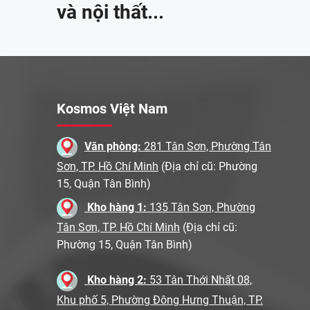
và nội thất...
Kosmos Việt Nam
Văn phòng:
281 Tân Sơn, Phường Tân
Sơn, TP. Hồ Chí Minh
(Địa chỉ cũ: Phường
15, Quận Tân Bình)
Kho hàng 1:
135 Tân Sơn, Phường
Tân Sơn, TP. Hồ Chí Minh
(Địa chỉ cũ:
Phường 15, Quận Tân Bình)
Kho hàng 2:
53 Tân Thới Nhất 08,
Khu phố 5, Phường Đông Hưng Thuận, TP.