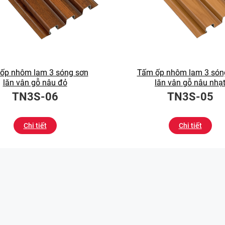
ốp nhôm lam 3 sóng sơn
Tấm ốp nhôm lam 3 són
lăn vân gỗ nâu đỏ
lăn vân gỗ nâu nhạ
TN3S-06
TN3S-05
Chi tiết
Chi tiết