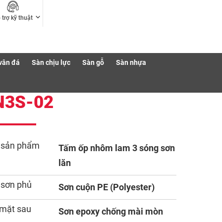
 trợ kỹ thuật
vân đá
Sàn chịu lực
Sàn gỗ
Sàn nhựa
N3S-02
 sản phẩm
Tấm ốp nhôm lam 3 sóng sơn
lăn
 sơn phủ
Sơn cuộn PE (Polyester)
mặt sau
Sơn epoxy chống mài mòn