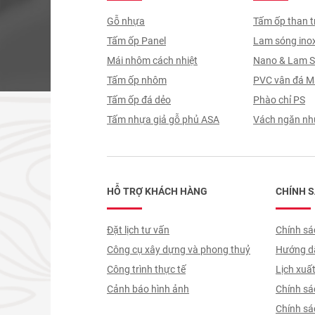
Gỗ nhựa
Tấm ốp than t
Tấm ốp Panel
Lam sóng ino
Mái nhôm cách nhiệt
Nano & Lam 
Tấm ốp nhôm
PVC vân đá M
Tấm ốp đá dẻo
Phào chỉ PS
Tấm nhựa giả gỗ phủ ASA
Vách ngăn nh
HỖ TRỢ KHÁCH HÀNG
CHÍNH 
Đặt lịch tư vấn
Chính sác
Công cụ xây dựng và phong thuỷ
Hướng dẫ
Công trình thực tế
trình ký
Lịch xuấ
Cảnh báo hình ảnh
Chính sá
giao nhậ
Chính sác