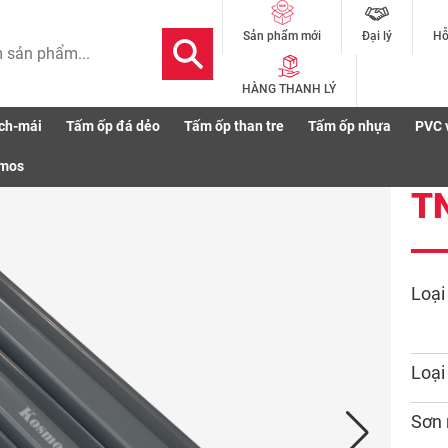
Đại lý
Hỗ
Sản phẩm mới
HÀNG THANH LÝ
ch-mái
Tấm ốp đá dẻo
Tấm ốp than tre
Tấm ốp nhựa
PVC 
smos
T
Loại
Loại
Sơn 