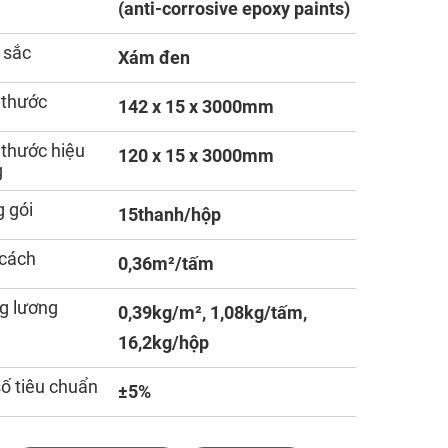
(anti-corrosive epoxy paints)
 sắc
Xám đen
 thước
142 x 15 x 3000mm
 thước hiệu
120 x 15 x 3000mm
g
 gói
15thanh/hộp
cách
0,36m²/tấm
g lương
0,39kg/m², 1,08kg/tấm,
16,2kg/hộp
số tiêu chuẩn
±5%