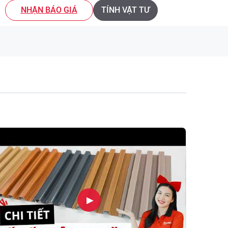
NHẬN BÁO GIÁ
TÍNH VẬT TƯ
▶