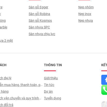
re
Sàn gỗ Egger
Nẹp nhôm
x
Sàn gỗ Robina
Nẹp inox
Sóng
Sàn gỗ Kosmos
Nẹp nhựa
arble
Sàn nhựa SPC
Sàn nhựa chịu lực
ựa 2 mặt
SÁCH
THÔNG TIN
KẾT
h đại lý
Giới thiệu
n mua hàng, thanh toán, quy
Tin tức
 hợp đồng
t hàng
Dự án
ch vận chuyển và quy trình
Tuyển dụng
n
h đổi trả