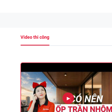
Video thi công
▶