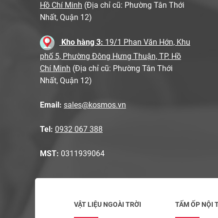
Hồ Chí Minh
(Địa chỉ cũ: Phường Tân Thới
Nhất, Quận 12)
Kho hàng 3:
19/1 Phan Văn Hớn, Khu
phố 5, Phường Đông Hưng Thuận, TP. Hồ
Chí Minh
(Địa chỉ cũ: Phường Tân Thới
Nhất, Quận 12)
Email:
sales@kosmos.vn
Tel:
0932 067 388
MST:
0311939064
VẬT LIỆU NGOÀI TRỜI
TẤM ỐP NỘI 