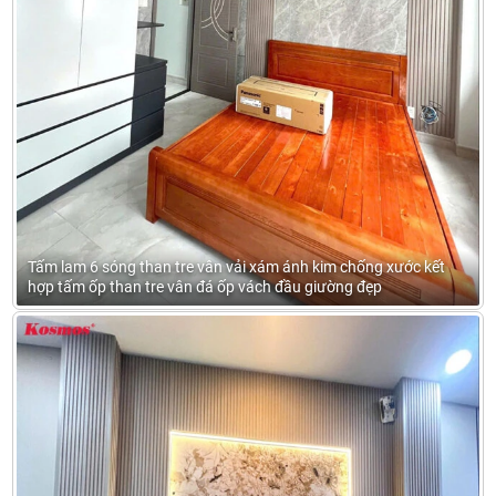
Tấm lam 6 sóng than tre vân vải xám ánh kim chống xước kết
hợp tấm ốp than tre vân đá ốp vách đầu giường đẹp