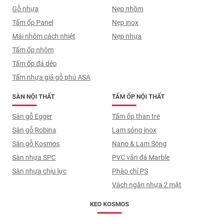
Gỗ nhựa
Nẹp nhôm
Tấm ốp Panel
Nẹp inox
Mái nhôm cách nhiệt
Nẹp nhựa
Tấm ốp nhôm
Tấm ốp đá dẻo
Tấm nhựa giả gỗ phủ ASA
SÀN NỘI THẤT
TẤM ỐP NỘI THẤT
Sàn gỗ Egger
Tấm ốp than tre
Sàn gỗ Robina
Lam sóng inox
Sàn gỗ Kosmos
Nano & Lam Sóng
Sàn nhựa SPC
PVC vân đá Marble
Sàn nhựa chịu lực
Phào chỉ PS
Vách ngăn nhựa 2 mặt
KEO KOSMOS