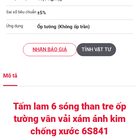
Sai số tiêu chuẩn
±5%
Ứng dụng
Ốp tường (Không ốp trần)
NHẬN BÁO GIÁ
TÍNH VẬT TƯ
Mô tả
Tấm lam 6 sóng than tre ốp
tường vân vải xám ánh kim
chống xước 6S841