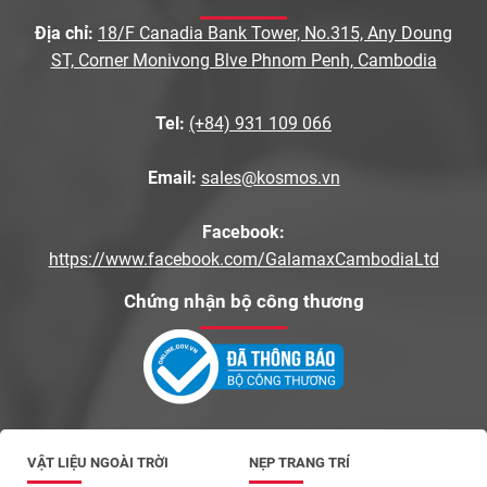
Địa chỉ:
18/F Canadia Bank Tower, No.315, Any Doung
ST, Corner Monivong Blve Phnom Penh, Cambodia
Tel:
(+84) 931 109 066
Email:
sales@kosmos.vn
Facebook:
https://www.facebook.com/GalamaxCambodiaLtd
Chứng nhận bộ công thương
VẬT LIỆU NGOÀI TRỜI
NẸP TRANG TRÍ