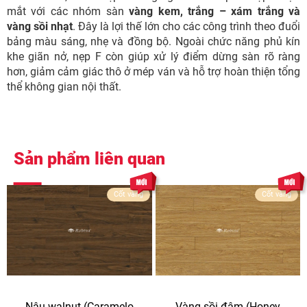
mắt với các nhóm sàn
vàng kem, trắng – xám trắng và
vàng sồi nhạt
. Đây là lợi thế lớn cho các công trình theo đuổi
bảng màu sáng, nhẹ và đồng bộ. Ngoài chức năng phủ kín
khe giãn nở, nẹp F còn giúp xử lý điểm dừng sàn rõ ràng
hơn, giảm cảm giác thô ở mép ván và hỗ trợ hoàn thiện tổng
thể không gian nội thất.
Sản phẩm liên quan
Cốt vàng
Cốt vàng
Nâu walnut (Caramelo
Vàng sồi đậm (Honey