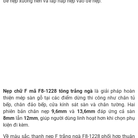
đế nẹp xuống nền và lắp nắp nẹp vào đế nẹp.
Nẹp chữ F mã F8-1228 tông trắng ngà
là giải pháp hoàn
thiện mép sàn gỗ tại các điểm dừng thi công như chân tủ
bếp, chân đảo bếp, cửa kính sát sàn và chân tường. Hai
phiên bản chân nẹp
9,6mm
và
13,6mm
đáp ứng cả sàn
8mm
lẫn
12mm
, giúp người dùng linh hoạt hơn khi chọn phụ
kiện đi kèm.
Về màu sắc, thanh nẹp F trắng ngà F8-1228 phối hợp thuận