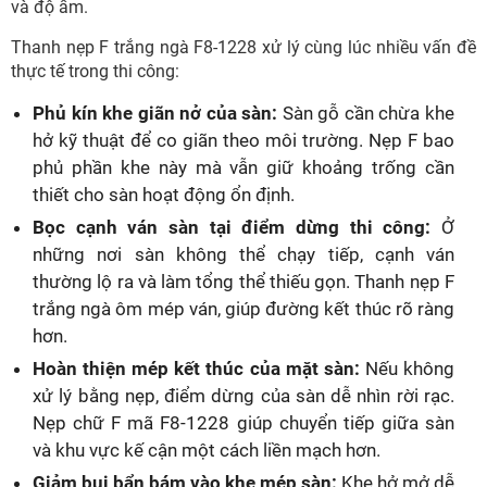
và độ ẩm.
Thanh nẹp F trắng ngà F8-1228 xử lý cùng lúc nhiều vấn đề
thực tế trong thi công:
Phủ kín khe giãn nở của sàn:
Sàn gỗ cần chừa khe
hở kỹ thuật để co giãn theo môi trường. Nẹp F bao
phủ phần khe này mà vẫn giữ khoảng trống cần
thiết cho sàn hoạt động ổn định.
Bọc cạnh ván sàn tại điểm dừng thi công:
Ở
những nơi sàn không thể chạy tiếp, cạnh ván
thường lộ ra và làm tổng thể thiếu gọn. Thanh nẹp F
trắng ngà ôm mép ván, giúp đường kết thúc rõ ràng
hơn.
Hoàn thiện mép kết thúc của mặt sàn:
Nếu không
xử lý bằng nẹp, điểm dừng của sàn dễ nhìn rời rạc.
Nẹp chữ F mã F8-1228 giúp chuyển tiếp giữa sàn
và khu vực kế cận một cách liền mạch hơn.
Giảm bụi bẩn bám vào khe mép sàn:
Khe hở mở dễ