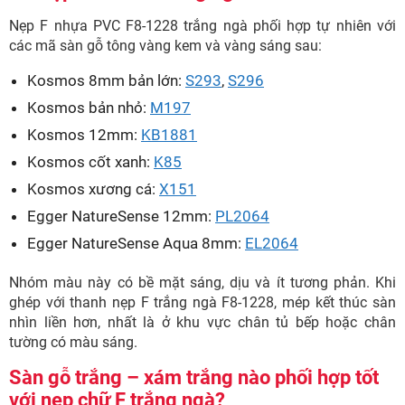
Nẹp F nhựa PVC F8-1228 trắng ngà phối hợp tự nhiên với
các mã sàn gỗ tông vàng kem và vàng sáng sau:
Kosmos 8mm bản lớn:
S293
,
S296
Kosmos bản nhỏ:
M197
Kosmos 12mm:
KB1881
Kosmos cốt xanh:
K85
Kosmos xương cá:
X151
Egger NatureSense 12mm:
PL2064
Egger NatureSense Aqua 8mm:
EL2064
Nhóm màu này có bề mặt sáng, dịu và ít tương phản. Khi
ghép với thanh nẹp F trắng ngà F8-1228, mép kết thúc sàn
nhìn liền hơn, nhất là ở khu vực chân tủ bếp hoặc chân
tường có màu sáng.
Sàn gỗ trắng – xám trắng nào phối hợp tốt
với nẹp chữ F trắng ngà?