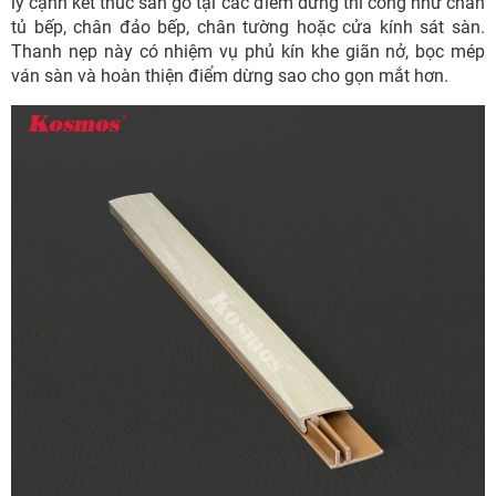
lý cạnh kết thúc sàn gỗ tại các điểm dừng thi công như chân
tủ bếp, chân đảo bếp, chân tường hoặc cửa kính sát sàn.
Thanh nẹp này có nhiệm vụ phủ kín khe giãn nở, bọc mép
ván sàn và hoàn thiện điểm dừng sao cho gọn mắt hơn.