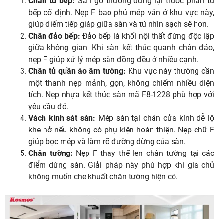
Chân tủ bếp:
Sàn gỗ thường dừng lại trước phần tủ
bếp cố định. Nẹp F bao phủ mép ván ở khu vực này,
giúp điểm tiếp giáp giữa sàn và tủ nhìn sạch sẽ hơn.
Chân đảo bếp:
Đảo bếp là khối nội thất đứng độc lập
giữa không gian. Khi sàn kết thúc quanh chân đảo,
nẹp F giúp xử lý mép sàn đồng đều ở nhiều cạnh.
Chân tủ quần áo âm tường:
Khu vực này thường cần
một thanh nẹp mảnh, gọn, không chiếm nhiều diện
tích. Nẹp nhựa kết thúc sàn mã F8-1228 phù hợp với
yêu cầu đó.
Vách kính sát sàn:
Mép sàn tại chân cửa kính dễ lộ
khe hở nếu không có phụ kiện hoàn thiện. Nẹp chữ F
giúp bọc mép và làm rõ đường dừng của sàn.
Chân tường:
Nẹp F thay thế len chân tường tại các
điểm dừng sàn. Giải pháp này phù hợp khi gia chủ
không muốn che khuất chân tường hiện có.