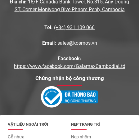
Địa chỉ:
18/F Canadia Bank Tower, No.315, Any Doung
ST, Corner Monivong Blve Phnom Penh, Cambodia
Tel:
(+84) 931 109 066
Email:
sales@kosmos.vn
Facebook:
https://www.facebook.com/GalamaxCambodiaLtd
Chứng nhận bộ công thương
VẬT LIỆU NGOÀI TRỜI
NẸP TRANG TRÍ
Gỗ nhựa
Nẹp nhôm