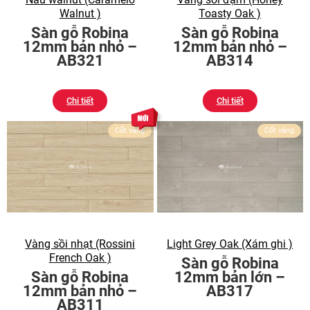
Walnut )
Toasty Oak )
Sàn gỗ Robina
Sàn gỗ Robina
12mm bản nhỏ –
12mm bản nhỏ –
AB321
AB314
Chi tiết
Chi tiết
Cốt vàng
Cốt vàng
Vàng sồi nhạt (Rossini
Light Grey Oak (Xám ghi )
French Oak )
Sàn gỗ Robina
Sàn gỗ Robina
12mm bản lớn –
12mm bản nhỏ –
AB317
AB311