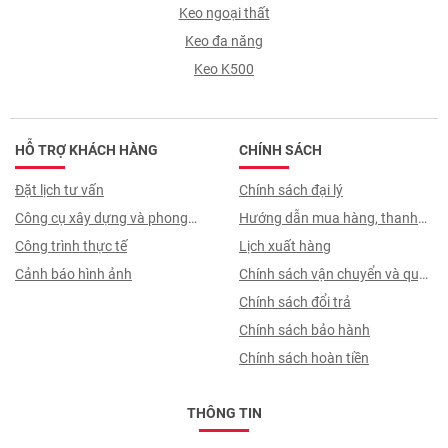
Keo ngoại thất
Keo đa năng
Keo K500
HỖ TRỢ KHÁCH HÀNG
CHÍNH SÁCH
Đặt lịch tư vấn
Chính sách đại lý
Công cụ xây dựng và phong
Hướng dẫn mua hàng, thanh
thuỷ
Công trình thực tế
toán, quy trình ký hợp đồng
Lịch xuất hàng
Cảnh báo hình ảnh
Chính sách vận chuyển và quy
trình giao nhận
Chính sách đổi trả
Chính sách bảo hành
Chính sách hoàn tiền
THÔNG TIN