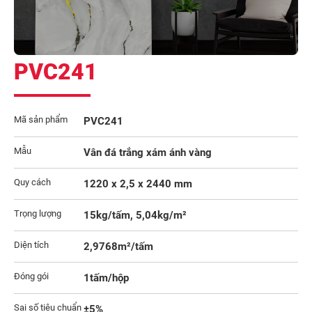
PVC241
Mã sản phẩm
PVC241
Mẫu
Vân đá trắng xám ánh vàng
Quy cách
1220 x 2,5 x 2440 mm
Trọng lượng
15kg/tấm, 5,04kg/m²
Diện tích
2,9768m²/tấm
Đóng gói
1tấm/hộp
Sai số tiêu chuẩn
±5%