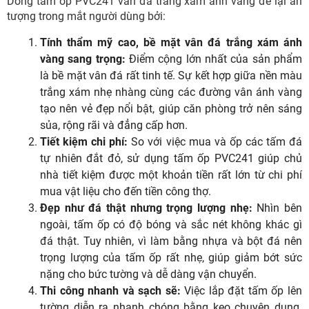
Dòng tấm ốp PVC241 vân đá trắng xám ánh vàng để lại ấn
tượng trong mắt người dùng bởi:
Tính thẩm mỹ cao, bề mặt vân đá trắng xám ánh
vàng sang trọng:
Điểm cộng lớn nhất của sản phẩm
là bề mặt vân đá rất tinh tế. Sự kết hợp giữa nền màu
trắng xám nhẹ nhàng cùng các đường vân ánh vàng
tạo nên vẻ đẹp nổi bật, giúp căn phòng trở nên sáng
sủa, rộng rãi và đẳng cấp hơn.
Tiết kiệm chi phí:
So với việc mua và ốp các tấm đá
tự nhiên đắt đỏ, sử dụng tấm ốp PVC241 giúp chủ
nhà tiết kiệm được một khoản tiền rất lớn từ chi phí
mua vật liệu cho đến tiền công thợ.
Đẹp như đá thật nhưng trọng lượng nhẹ:
Nhìn bên
ngoài, tấm ốp có độ bóng và sắc nét không khác gì
đá thật. Tuy nhiên, vì làm bằng nhựa và bột đá nên
trọng lượng của tấm ốp rất nhẹ, giúp giảm bớt sức
nặng cho bức tường và dễ dàng vận chuyển.
Thi công nhanh và sạch sẽ:
Việc lắp đặt tấm ốp lên
tường diễn ra nhanh chóng bằng keo chuyên dụng.