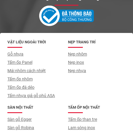
VẬT LIỆU NGOÀI TRỜI
NẸP TRANG TRÍ
Gỗ nhựa
Nẹp nhôm
Tấm ốp Panel
Nẹp inox
Mái nhôm cách nhiệt
Nẹp nhựa
Tấm ốp nhôm
Tấm ốp đá dẻo
Tấm nhựa giả gỗ phủ ASA
SÀN NỘI THẤT
TẤM ỐP NỘI THẤT
Sàn gỗ Egger
Tấm ốp than tre
Sàn gỗ Robina
Lam sóng inox