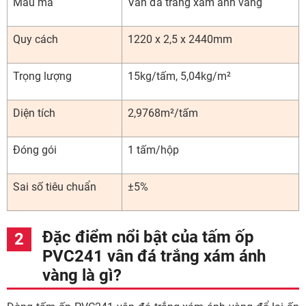
Mẫu mã
Vân đá trắng xám ánh vàng
Quy cách
1220 x 2,5 x 2440mm
Trọng lượng
15kg/tấm, 5,04kg/m²
Diện tích
2,9768m²/tấm
Đóng gói
1 tấm/hộp
Sai số tiêu chuẩn
±5%
Đặc điểm nổi bật của tấm ốp
PVC241 vân đá trắng xám ánh
vàng là gì?