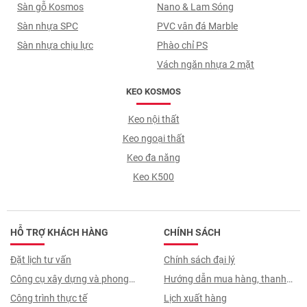
Sàn gỗ Kosmos
Nano & Lam Sóng
Sàn nhựa SPC
PVC vân đá Marble
Sàn nhựa chịu lực
Phào chỉ PS
Vách ngăn nhựa 2 mặt
KEO KOSMOS
Keo nội thất
Keo ngoại thất
Keo đa năng
Keo K500
HỖ TRỢ KHÁCH HÀNG
CHÍNH SÁCH
Đặt lịch tư vấn
Chính sách đại lý
Công cụ xây dựng và phong
Hướng dẫn mua hàng, thanh
thuỷ
Công trình thực tế
toán, quy trình ký hợp đồng
Lịch xuất hàng