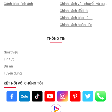
Cảnh báo hình ảnh
Chính sách vận chuyển và quy
trình giao nhận
Chính sách đổi trả
Chính sách bảo hành
Chính sách hoàn tiền
THÔNG TIN
Giới thiệu
Tin tức
Dự án
Tuyển dụng
KẾT NỐI VỚI CHÚNG TÔI