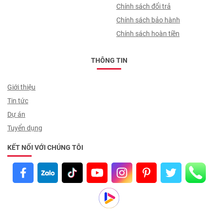
trình giao nhận
Chính sách đổi trả
Chính sách bảo hành
Chính sách hoàn tiền
THÔNG TIN
Giới thiệu
Tin tức
Dự án
Tuyển dụng
KẾT NỐI VỚI CHÚNG TÔI