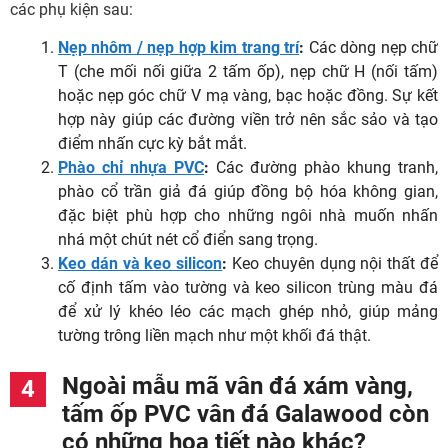
các phụ kiện sau:
Nẹp nhôm / nẹp hợp kim trang trí
:
Các dòng nẹp chữ
T (che mối nối giữa 2 tấm ốp), nẹp chữ H (nối tấm)
hoặc nẹp góc chữ V mạ vàng, bạc hoặc đồng. Sự kết
hợp này giúp các đường viền trở nên sắc sảo và tạo
điểm nhấn cực kỳ bắt mắt.
Phào chỉ nhựa PVC
:
Các đường phào khung tranh,
phào cổ trần giả đá giúp đồng bộ hóa không gian,
đặc biệt phù hợp cho những ngôi nhà muốn nhấn
nhá một chút nét cổ điển sang trọng.
Keo dán và keo silicon
:
Keo chuyên dụng nội thất để
cố định tấm vào tường và keo silicon trùng màu đá
để xử lý khéo léo các mạch ghép nhỏ, giúp mảng
tường trông liền mạch như một khối đá thật.
Ngoài mẫu mã vân đá xám vàng,
tấm ốp PVC vân đá Galawood còn
có những hoạ tiết nào khác?