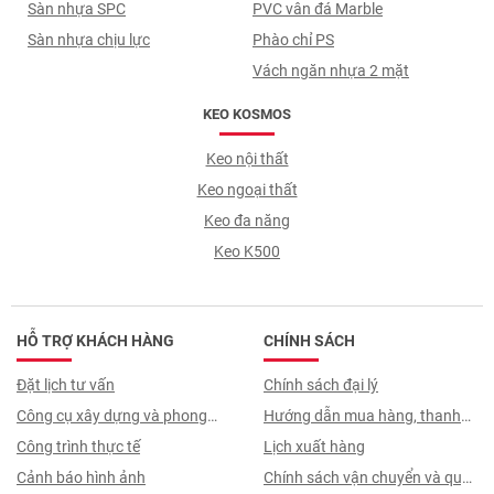
Sàn nhựa SPC
PVC vân đá Marble
Sàn nhựa chịu lực
Phào chỉ PS
Vách ngăn nhựa 2 mặt
KEO KOSMOS
Keo nội thất
Keo ngoại thất
Keo đa năng
Keo K500
HỖ TRỢ KHÁCH HÀNG
CHÍNH SÁCH
Đặt lịch tư vấn
Chính sách đại lý
Công cụ xây dựng và phong
Hướng dẫn mua hàng, thanh
thuỷ
Công trình thực tế
toán, quy trình ký hợp đồng
Lịch xuất hàng
Cảnh báo hình ảnh
Chính sách vận chuyển và quy