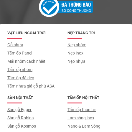
VẬT LIỆU NGOÀI TRỜI
NẸP TRANG TRÍ
Gỗ nhựa
Nẹp nhôm
Tấm ốp Panel
Nẹp inox
Mái nhôm cách nhiệt
Nẹp nhựa
Tấm ốp nhôm
Tấm ốp đá dẻo
Tấm nhựa giả gỗ phủ ASA
SÀN NỘI THẤT
TẤM ỐP NỘI THẤT
Sàn gỗ Egger
Tấm ốp than tre
Sàn gỗ Robina
Lam sóng inox
Sàn gỗ Kosmos
Nano & Lam Sóng