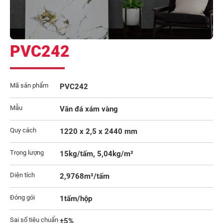
PVC242
Mã sản phẩm
PVC242
Mẫu
Vân đá xám vàng
Quy cách
1220 x 2,5 x 2440 mm
Trọng lượng
15kg/tấm, 5,04kg/m²
Diện tích
2,9768m²/tấm
Đóng gói
1tấm/hộp
Sai số tiêu chuẩn
±5%