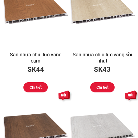
Sàn nhựa chịu lực vàng
Sàn nhựa chịu lực vàng sồi
cam
nhạt
SK44
SK43
Chi tiết
Chi tiết