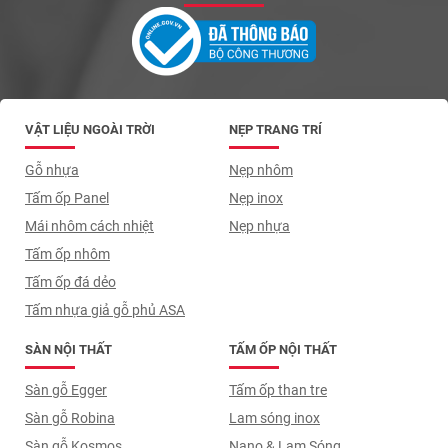
VẬT LIỆU NGOÀI TRỜI
NẸP TRANG TRÍ
Gỗ nhựa
Nẹp nhôm
Tấm ốp Panel
Nẹp inox
Mái nhôm cách nhiệt
Nẹp nhựa
Tấm ốp nhôm
Tấm ốp đá dẻo
Tấm nhựa giả gỗ phủ ASA
SÀN NỘI THẤT
TẤM ỐP NỘI THẤT
Sàn gỗ Egger
Tấm ốp than tre
Sàn gỗ Robina
Lam sóng inox
Sàn gỗ Kosmos
Nano & Lam Sóng