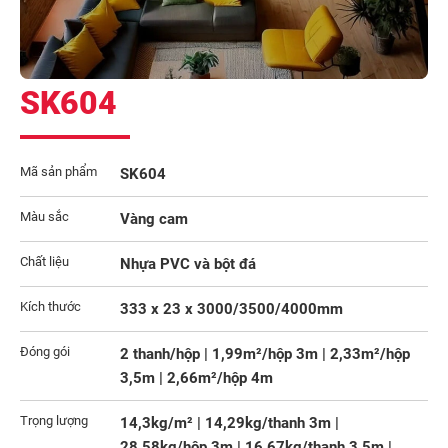
SK604
Mã sản phẩm
SK604
Màu sắc
Vàng cam
Chất liệu
Nhựa PVC và bột đá
Kích thước
333 x 23 x 3000/3500/4000mm
Đóng gói
2 thanh/hộp | 1,99m²/hộp 3m | 2,33m²/hộp
3,5m | 2,66m²/hộp 4m
Trọng lượng
14,3kg/m² | 14,29kg/thanh 3m |
28,58kg/hộp 3m | 16,67kg/thanh 3,5m |