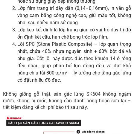
hoặc sử dụng giày dép thông thường.
Lớp film trang trí dày dặn (0,14–0,16mm), in vân gỗ
vàng cam bằng công nghệ cao, giữ màu tốt, không
phai sau nhiều năm sử dụng.
Lớp keo kết dính là lớp trung gian có vai trò duy trì độ
ổn định kết cấu, hạn chế bong tróc lớp film.
Lõi SPC (Stone Plastic Composite) – lớp quan trọng
nhất, chứa 40% nhựa nguyên sinh + 60% bột đá và
phụ gia. Cốt lõi này được đúc theo khuôn 14 ô rỗng
đều nhau, giúp phân bố lực đồng đều và đạt khả
năng chịu tải 800kg/m² – lý tưởng cho tầng gác lửng
có đặt nhiều đồ đạc.
Không giống gỗ thật, sàn gác lửng SK604 không ngậm
nước, không bị mốc, không cần đánh bóng hoặc sơn lại –
tiết kiệm đáng kể chi phí bảo trì sau này.