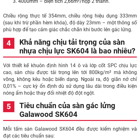
4000mm – diện tích 2,66m²/hộp 2 thanh.
Chiều rộng thực tế 354mm, chiều rộng hiệu dụng 333mm
(sau khi trừ phần hèm khóa), độ dày 23mm – một thông số
phù hợp để tạo cảm giác chắc chắn khi bước lên gác lửng.
Khả năng chịu tải trọng của sàn
nhựa chịu lực SK604 là bao nhiêu?
Với thiết kế khuôn định hình 14 ô và lớp cốt SPC chịu lực
cao, sàn chịu được tải trọng lên tới 800kg/m² mà không
võng, không kêu hoặc biến dạng. Ngoài ra, độ giãn nở chỉ
0,01% – cực kỳ ổn định dù sử dụng lâu dài trong điều kiện
nóng ẩm hoặc thay đổi nhiệt độ đột ngột.
Tiêu chuẩn của sàn gác lửng
Galawood SK604
Mỗi tấm sàn Galawood SK604 đều được kiểm nghiệm và
đạt các tiêu chuẩn sau: