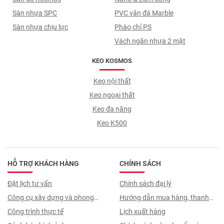
Sàn nhựa SPC
PVC vân đá Marble
Sàn nhựa chịu lực
Phào chỉ PS
Vách ngăn nhựa 2 mặt
KEO KOSMOS
Keo nội thất
Keo ngoại thất
Keo đa năng
Keo K500
HỖ TRỢ KHÁCH HÀNG
CHÍNH SÁCH
Đặt lịch tư vấn
Chính sách đại lý
Công cụ xây dựng và phong
Hướng dẫn mua hàng, thanh
thuỷ
Công trình thực tế
toán, quy trình ký hợp đồng
Lịch xuất hàng