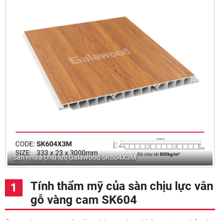
Sàn nhựa chịu lực Galawood SK604X3M
Tính thẩm mỹ của sàn chịu lực vân
gỗ vàng cam SK604