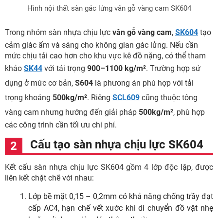
Hình nội thất sàn gác lửng vân gỗ vàng cam SK604
Trong nhóm sàn nhựa chịu lực
vân gỗ vàng cam
,
SK604
tạo
cảm giác ấm và sáng cho không gian gác lửng. Nếu cần
mức chịu tải cao hơn cho khu vực kê đồ nặng, có thể tham
khảo
SK44
với tải trọng
900–1100 kg/m²
. Trường hợp sử
dụng ở mức cơ bản,
S604
là phương án phù hợp với tải
trọng khoảng
500kg/m²
. Riêng
SCL609
cũng thuộc tông
vàng cam nhưng hướng đến giải pháp
500kg/m²
, phù hợp
các công trình cần tối ưu chi phí.
Cấu tạo sàn nhựa chịu lực SK604
Kết cấu sàn nhựa chịu lực SK604 gồm 4 lớp độc lập, được
liên kết chặt chẽ với nhau:
Lớp bề mặt 0,15 – 0,2mm có khả năng chống trầy đạt
cấp AC4, hạn chế vết xước khi di chuyển đồ vật nhẹ