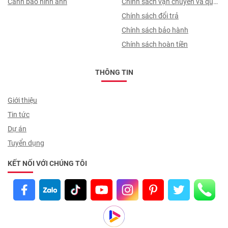
Cảnh báo hình ảnh
Chính sách vận chuyển và quy
trình giao nhận
Chính sách đổi trả
Chính sách bảo hành
Chính sách hoàn tiền
THÔNG TIN
Giới thiệu
Tin tức
Dự án
Tuyển dụng
KẾT NỐI VỚI CHÚNG TÔI