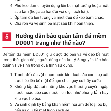
Phủ keo dán chuyên dụng lên bề mặt tường hoặc mặt
sau tấm (hoặc cả hai đối với diện tích lớn).
Ốp tấm đá lên tường và miết đều để keo bám chắc.
Chà ron và vệ sinh bề mặt sau khi hoàn thiện.
Hướng dẫn bảo quản tấm đá mềm
DD001 trắng như thế nào?
Để tấm đá mềm DD001 giữ được độ bền và vẻ đẹp bề mặt
trong thời gian dài, người dùng nên lưu ý 5 nguyên tắc bảo
quản và vệ sinh trong quá trình sử dụng.
Tránh để các vật nhọn hoặc kim loại sắc cạnh cọ xát
trực tiếp lên bề mặt để hạn chế nguy cơ trầy xước.
Không lắp đặt tại những khu vực thường xuyên ngập
nước hoặc tiếp xúc nước liên tục như phòng tắm hay
khu vực hồ bơi.
Vệ sinh định kỳ bằng khăn mềm hơi ẩm để loại bỏ bụi
bẩn và giữ bề mặt luôn sạch sẽ.