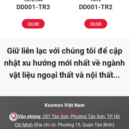
DD001-TR3
DD001-TR2
Chi tiết
Chi tiết
Giữ liên lạc với chúng tôi để cập
nhật xu hướng mới nhất về ngành
vật liệu ngoại thất và nội thất...
Kosmos Việt Nam
Văn phòng:
281 Tân Sơn, Phường Tân Sơn, TP. Hồ
Chí Minh
(Địa chỉ cũ: Phường 15, Quận Tân Bình)