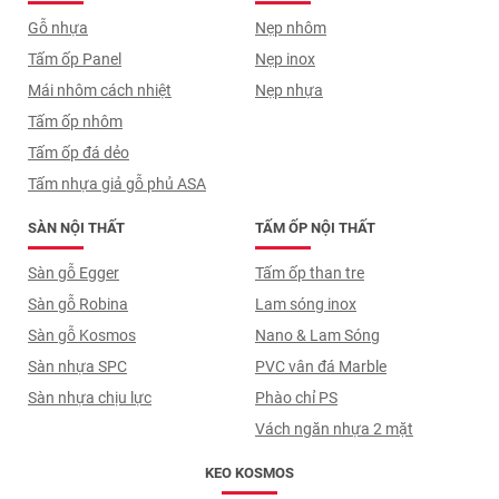
Gỗ nhựa
Nẹp nhôm
Tấm ốp Panel
Nẹp inox
Mái nhôm cách nhiệt
Nẹp nhựa
Tấm ốp nhôm
Tấm ốp đá dẻo
Tấm nhựa giả gỗ phủ ASA
SÀN NỘI THẤT
TẤM ỐP NỘI THẤT
Sàn gỗ Egger
Tấm ốp than tre
Sàn gỗ Robina
Lam sóng inox
Sàn gỗ Kosmos
Nano & Lam Sóng
Sàn nhựa SPC
PVC vân đá Marble
Sàn nhựa chịu lực
Phào chỉ PS
Vách ngăn nhựa 2 mặt
KEO KOSMOS