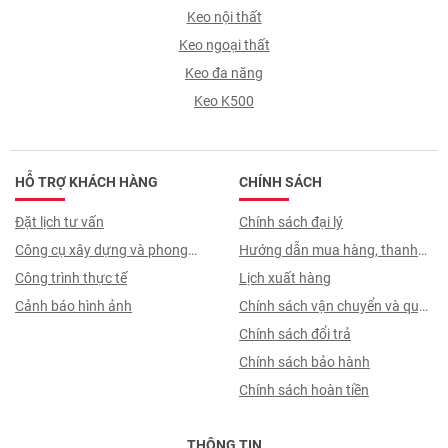
Keo nội thất
Keo ngoại thất
Keo đa năng
Keo K500
HỖ TRỢ KHÁCH HÀNG
CHÍNH SÁCH
Đặt lịch tư vấn
Chính sách đại lý
Công cụ xây dựng và phong
Hướng dẫn mua hàng, thanh
thuỷ
Công trình thực tế
toán, quy trình ký hợp đồng
Lịch xuất hàng
Cảnh báo hình ảnh
Chính sách vận chuyển và quy
trình giao nhận
Chính sách đổi trả
Chính sách bảo hành
Chính sách hoàn tiền
THÔNG TIN