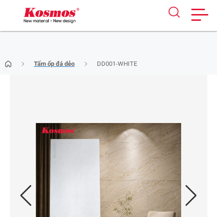
Skip
Tấm ốp đá dẻo
DD001-WHITE
to
content