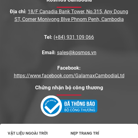
Địa chỉ:
18/F Canadia Bank Tower, No.315, Any Doung
ST, Corner Monivong Blve Phnom Penh, Cambodia
Tel:
(+84) 931 109 066
Email:
sales@kosmos.vn
Facebook:
https://www.facebook.com/GalamaxCambodiaLtd
Chứng nhận bộ công thương
VẬT LIỆU NGOÀI TRỜI
NẸP TRANG TRÍ