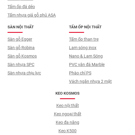
Tấm ốp đá dẻo
Tấm nhựa giả gỗ phủ ASA
SÀN NỘI THẤT
TẤM ỐP NỘI THẤT
Sàn gỗ Egger
Tấm ốp than tre
Sàn gỗ Robina
Lam sóng inox
Sàn gỗ Kosmos
Nano & Lam Sóng
Sàn nhựa SPC
PVC vân đá Marble
Sàn nhựa chịu lực
Phào chỉ PS
Vách ngăn nhựa 2 mặt
KEO KOSMOS
Keo nội thất
Keo ngoại thất
Keo đa năng
Keo K500