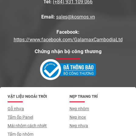
Tel:
(+84) 931 109 066
Email:
sales@kosmos.vn
Facebook:
https://www.facebook.com/GalamaxCambodiaLtd
Chứng nhận bộ công thương
VẬT LIỆU NGOÀI TRỜI
NẸP TRANG TRÍ
Gỗ nhựa
Nẹp nhôm
Tấm ốp Panel
Nẹp inox
Mái nhôm cách nhiệt
Nẹp nhựa
Tấm ốp nhôm