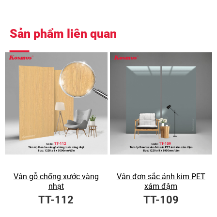
Sản phẩm liên quan
Vân gỗ chống xước vàng
Vân đơn sắc ánh kim PET
nhạt
xám đậm
TT-112
TT-109