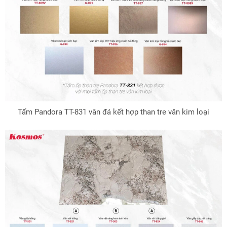
Tấm Pandora TT-831 vân đá kết hợp than tre vân kim loại