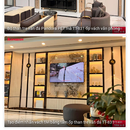
Bộ than tre vân đá Pandora PET mã TT-831 ốp vách văn phòng
Tạo điểm nhấn vách tivi bằng tấm ốp than tre vân đá TT-831