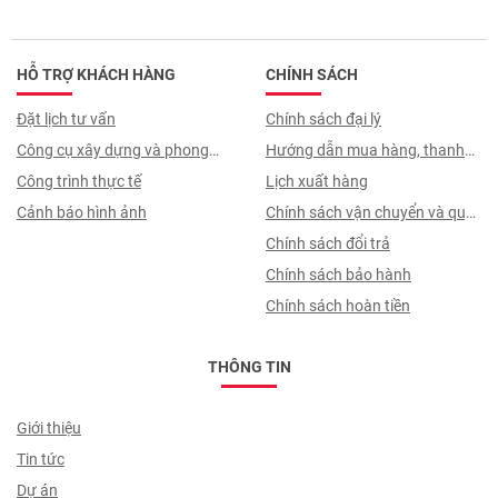
HỖ TRỢ KHÁCH HÀNG
CHÍNH SÁCH
Đặt lịch tư vấn
Chính sách đại lý
Công cụ xây dựng và phong
Hướng dẫn mua hàng, thanh
thuỷ
Công trình thực tế
toán, quy trình ký hợp đồng
Lịch xuất hàng
Cảnh báo hình ảnh
Chính sách vận chuyển và quy
trình giao nhận
Chính sách đổi trả
Chính sách bảo hành
Chính sách hoàn tiền
THÔNG TIN
Giới thiệu
Tin tức
Dự án