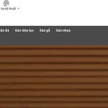
 trợ kỹ thuật
vân đá
Sàn chịu lực
Sàn gỗ
Sàn nhựa