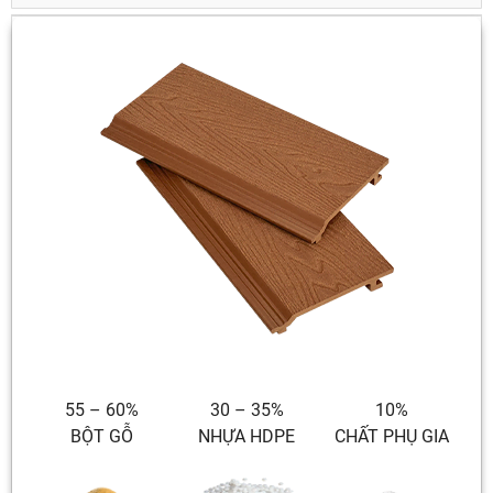
55 – 60%
30 – 35%
10%
BỘT GỖ
NHỰA HDPE
CHẤT PHỤ GIA