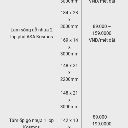
3000mm
VNĐ/mét dài
184 x 28
x
3000mm
89.000 –
Lam sóng gỗ nhựa 2
159.0000
lớp phủ ASA Kosmos
169 x 14
VNĐ/mét dài
x
3000mm
148 x 21
x
2200mm
148 x 21
x
3000mm
89.000 –
Tấm ốp gỗ nhựa 1 lớp
142 x 10
199.0000
Kosmos
x