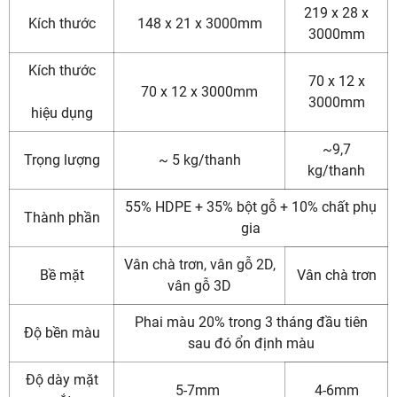
219 x 28 x
Kích thước
148 x 21 x 3000mm
3000mm
Kích thước
70 x 12 x
70 x 12 x 3000mm
3000mm
hiệu dụng
~9,7
Trọng lượng
~ 5 kg/thanh
kg/thanh
55% HDPE + 35% bột gỗ + 10% chất phụ
Thành phần
gia
Vân chà trơn, vân gỗ 2D,
Bề mặt
Vân chà trơn
vân gỗ 3D
Phai màu 20% trong 3 tháng đầu tiên
Độ bền màu
sau đó ổn định màu
Độ dày mặt
5-7mm
4-6mm