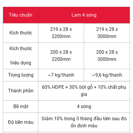
Tiêu chuẩn
Lam 4 sóng
219 x 28 x
219 x 28 x
Kích thước
2200mm
3000mm
Kích thước
200 x 28 x
200 x 28 x
2200mm
3000mm
hiệu dụng
Trọng lượng
~7 kg/thanh
~9,6 kg/thanh
60% HDPE + 30% bột gỗ + 10% chất phụ
Thành phần
gia
Bề mặt
4 sóng
Giảm 10% trong 3 tháng đầu tiên sau đó
Độ bền màu
ổn định màu