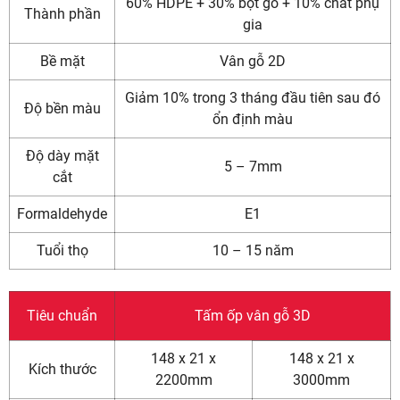
60% HDPE + 30% bột gỗ + 10% chất phụ
Thành phần
gia
Bề mặt
Vân gỗ 2D
Giảm 10% trong 3 tháng đầu tiên sau đó
Độ bền màu
ổn định màu
Độ dày mặt
5 – 7mm
cắt
Formaldehyde
E1
Tuổi thọ
10 – 15 năm
Tiêu chuẩn
Tấm ốp vân gỗ 3D
148 x 21 x
148 x 21 x
Kích thước
2200mm
3000mm