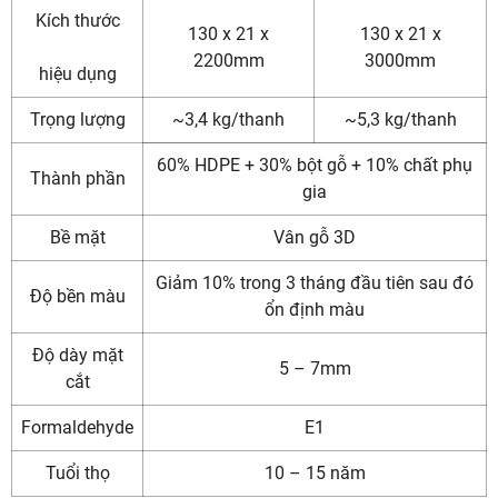
Kích thước
130 x 21 x
130 x 21 x
2200mm
3000mm
hiệu dụng
Trọng lượng
~3,4 kg/thanh
~5,3 kg/thanh
60% HDPE + 30% bột gỗ + 10% chất phụ
Thành phần
gia
Bề mặt
Vân gỗ 3D
Giảm 10% trong 3 tháng đầu tiên sau đó
Độ bền màu
ổn định màu
Độ dày mặt
5 – 7mm
cắt
Formaldehyde
E1
Tuổi thọ
10 – 15 năm