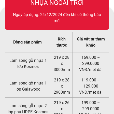
NHỰA NGOÀI TRỜI
Ngày áp dụng: 24/12/2024 đến khi có thông báo
mới
Kích
Giá vật tư tham
Dòng sản phẩm
thước
khảo
219 x 28
169.000 –
Lam sóng gỗ nhựa 1
x
299.0000
lớp Kosmos
3000mm
VNĐ/mét dài
219 x 28
119.000 –
Lam sóng gỗ nhựa 1
x
129.000
lớp Galawood
2900mm
VNĐ/mét dài
219 x 26
199.000 –
Lam sóng gỗ nhựa 2
x
299.0000
lớp phủ HDPE Kosmos