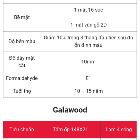
1 mặt 16 sọc
Bề mặt
1 mặt vân gỗ 2D
Giảm 10% trong 3 tháng đầu tiên sau đó
Độ bền màu
ổn định màu
Độ dày mặt
10mm
cắt
Formaldehyde
E1
Tuổi thọ
10 – 15 năm
Galawood
Tiêu chuẩn
Tấm ốp 148X21
Lam 4 sóng