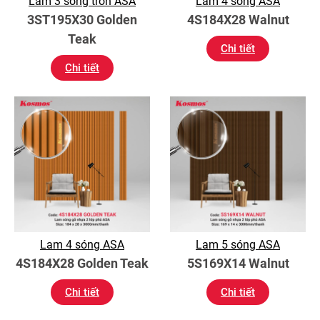
Lam 3 sóng tròn ASA
Lam 4 sóng ASA
3ST195X30 Golden
4S184X28 Walnut
Teak
Chi tiết
Chi tiết
Lam 4 sóng ASA
Lam 5 sóng ASA
4S184X28 Golden Teak
5S169X14 Walnut
Chi tiết
Chi tiết