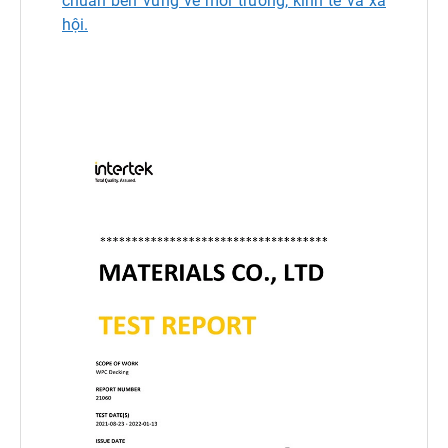
chuẩn bền vững về môi trường, kinh tế và xã
hội.