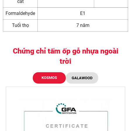
cắt
Formaldehyde
E1
Tuổi thọ
7 năm
Chứng chỉ tấm ốp gỗ nhựa ngoài
trời
KOSMOS
GALAWOOD