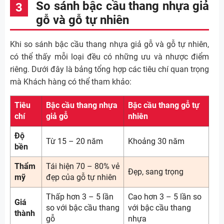
So sánh bậc cầu thang nhựa giả
gỗ và gỗ tự nhiên
Khi so sánh bậc cầu thang nhựa giả gỗ và gỗ tự nhiên,
có thể thấy mỗi loại đều có những ưu và nhược điểm
riêng. Dưới đây là bảng tổng hợp các tiêu chí quan trọng
mà Khách hàng có thể tham khảo:
Tiêu
Bậc cầu thang nhựa
Bậc cầu thang gỗ tự
chí
giả gỗ
nhiên
Độ
Từ 15 – 20 năm
Khoảng 30 năm
bền
Thẩm
Tái hiện 70 – 80% vẻ
Đẹp, sang trọng
mỹ
đẹp của gỗ tự nhiên
Thấp hơn 3 – 5 lần
Cao hơn 3 – 5 lần so
Giá
so với bậc cầu thang
với bậc cầu thang
thành
gỗ
nhựa