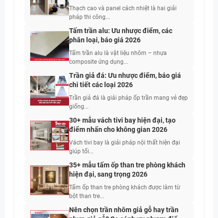
tiết
Thạch cao và panel cách nhiệt là hai giải
pháp thi công...
Tấm trần alu: Ưu nhược điểm, các
phân loại, báo giá 2026
Tấm trần alu là vật liệu nhôm – nhựa
composite ứng dụng...
Trần giả đá: Ưu nhược điểm, báo giá
chi tiết các loại 2026
Trần giả đá là giải pháp ốp trần mang vẻ đẹp
giống...
30+ mẫu vách tivi bay hiện đại, tạo
điểm nhấn cho không gian 2026
Vách tivi bay là giải pháp nội thất hiện đại
giúp tối...
35+ mẫu tấm ốp than tre phòng khách
hiện đại, sang trọng 2026
Tấm ốp than tre phòng khách được làm từ
bột than tre...
Nên chọn trần nhôm giả gỗ hay trần