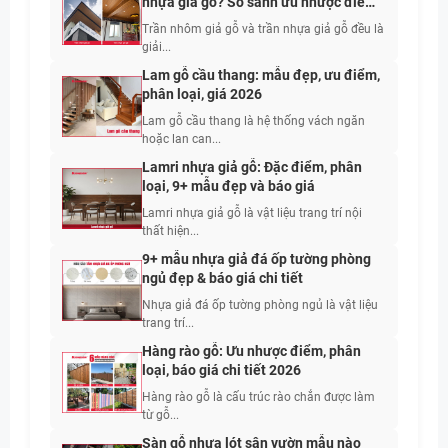
nhựa giả gỗ? So sánh ưu nhược điểm
thực tế
Trần nhôm giả gỗ và trần nhựa giả gỗ đều là
giải...
Lam gỗ cầu thang: mẫu đẹp, ưu điểm,
phân loại, giá 2026
Lam gỗ cầu thang là hệ thống vách ngăn
hoặc lan can...
Lamri nhựa giả gỗ: Đặc điểm, phân
loại, 9+ mẫu đẹp và báo giá
Lamri nhựa giả gỗ là vật liệu trang trí nội
thất hiện...
9+ mẫu nhựa giả đá ốp tường phòng
ngủ đẹp & báo giá chi tiết
Nhựa giả đá ốp tường phòng ngủ là vật liệu
trang trí...
Hàng rào gỗ: Ưu nhược điểm, phân
loại, báo giá chi tiết 2026
Hàng rào gỗ là cấu trúc rào chắn được làm
từ gỗ...
Sàn gỗ nhựa lót sân vườn mẫu nào