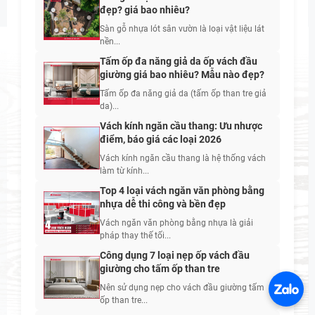
đẹp? giá bao nhiêu?
Sàn gỗ nhựa lót sân vườn là loại vật liệu lát
nền...
Tấm ốp đa năng giả da ốp vách đầu
giường giá bao nhiêu? Mẫu nào đẹp?
Tấm ốp đa năng giả da (tấm ốp than tre giả
da)...
Vách kính ngăn cầu thang: Ưu nhược
điểm, báo giá các loại 2026
Vách kính ngăn cầu thang là hệ thống vách
làm từ kính...
Top 4 loại vách ngăn văn phòng bằng
nhựa dễ thi công và bền đẹp
Vách ngăn văn phòng bằng nhựa là giải
pháp thay thế tối...
Công dụng 7 loại nẹp ốp vách đầu
giường cho tấm ốp than tre
Nên sử dụng nẹp cho vách đầu giường tấm
ốp than tre...