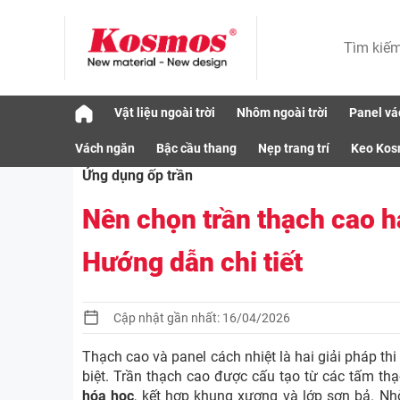
Skip
Vật liệu ngoài trời
Nhôm ngoài trời
Panel vá
to
Ứng dụng
Ứng dụng ốp trần
Nên chọn tr
content
Vách ngăn
Bậc cầu thang
Nẹp trang trí
Keo Ko
Ứng dụng ốp trần
Nên chọn trần thạch cao h
Hướng dẫn chi tiết
Cập nhật gần nhất: 16/04/2026
Thạch cao và panel cách nhiệt là hai giải pháp th
biệt. Trần thạch cao được cấu tạo từ các tấm t
hóa học
, kết hợp khung xương và lớp sơn bả. Nhờ