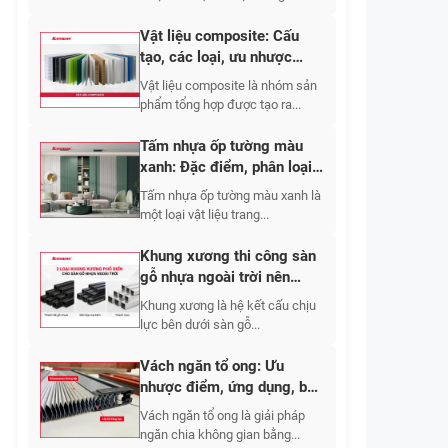
Vật liệu composite: Cấu
tạo, các loại, ưu nhược
điểm, ứng dụng 2026
Vật liệu composite là nhóm sản
phẩm tổng hợp được tạo ra...
Tấm nhựa ốp tường màu
xanh: Đặc điểm, phân loại,
mẫu đẹp & giá
Tấm nhựa ốp tường màu xanh là
một loại vật liệu trang...
Khung xương thi công sàn
gỗ nhựa ngoài trời nên
chọn vật liệu nào và bố trí
Khung xương là hệ kết cấu chịu
khoảng cách bao nhiêu?
lực bên dưới sàn gỗ...
Vách ngăn tổ ong: Ưu
nhược điểm, ứng dụng, báo
giá chi tiết 2026
Vách ngăn tổ ong là giải pháp
ngăn chia không gian bằng...