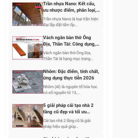
Trần nhựa Nano: Kết cấu,
ưu nhược điểm, phân loại,
cập nhật báo giá 2026
Trần nhựa Nano là loại trần hiện
đại lắp đặt tấm ốp...
Vách ngăn bàn thờ Ông
Địa, Thần Tài: Công dụng,
10+ mẫu đẹp 2026
Vách ngăn bàn thờ Ông Địa,
Thần Tài là hạng mục trang...
Nhôm: Đặc điểm, tính chất,
ứng dụng thực tiễn 2026
Nhôm (Al) là nguyên tố hóa học
có số nguyên tử 13,...
5 giải pháp cải tạo nhà 2
tầng cũ đẹp và tối ưu
không gian sống 2026
Cải tạo nhà 2 tầng cũ là giải
pháp hiệu quả giúp...