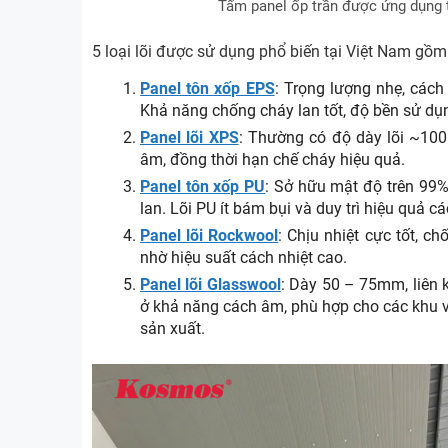
Tấm panel ốp trần được ứng dụng t
5 loại lõi được sử dụng phổ biến tại Việt Nam gồ
Panel tôn xốp EPS
: Trọng lượng nhẹ, cách
Khả năng chống cháy lan tốt, độ bền sử dụ
Panel lõi XPS
: Thường có độ dày lõi ~100
âm, đồng thời hạn chế cháy hiệu quả.
Panel tôn xốp PU
: Sở hữu mật độ trên 99%
lan. Lõi PU ít bám bụi và duy trì hiệu quả cá
Panel lõi Rockwool
: Chịu nhiệt cực tốt, c
nhờ hiệu suất cách nhiệt cao.
Panel lõi Glasswool
: Dày 50 – 75mm, liên 
ở khả năng cách âm, phù hợp cho các khu 
sản xuất.