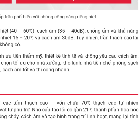
ốp trần phổ biến với những công năng riêng biệt
h nhiệt (40 – 60%), cách âm (35 – 40dB), chống ẩm và khả năng
h nhiệt 15 – 20% và cách âm 30dB. Tuy nhiên, trần thạch cao lại
 không có.
nh ưu tiên thẩm mỹ, thiết kế tinh tế và không yêu cầu cách âm,
a chọn tối ưu cho nhà xưởng, kho lạnh, nhà tiền chế, phòng sạch
, cách âm tốt và thi công nhanh.
từ các tấm thạch cao – vốn chứa 70% thạch cao tự nhiên
ật tư phụ trợ. Nhờ cấu tạo lõi có gần 21% thành phần hóa học
g cháy, cách âm và tạo hình trang trí linh hoạt, mang lại tính