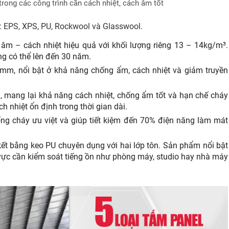
rong các công trình cần cách nhiệt, cách âm tốt
m: EPS, XPS, PU, Rockwool và Glasswool.
 âm – cách nhiệt hiệu quả với khối lượng riêng 13 – 14kg/m³.
ng có thể lên đến 30 năm.
mm, nổi bật ở khả năng chống ẩm, cách nhiệt và giảm truyền
, mang lại khả năng cách nhiệt, chống ẩm tốt và hạn chế cháy
ch nhiệt ổn định trong thời gian dài.
hống cháy ưu việt và giúp tiết kiệm đến 70% điện năng làm mát
kết bằng keo PU chuyên dụng với hai lớp tôn. Sản phẩm nổi bật
vực cần kiểm soát tiếng ồn như phòng máy, studio hay nhà máy