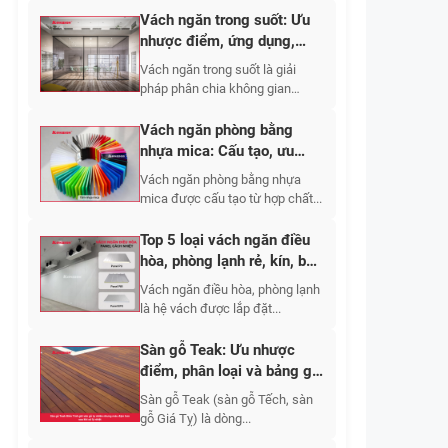
Vách ngăn trong suốt: Ưu
nhược điểm, ứng dụng,
phân loại 2026
Vách ngăn trong suốt là giải
pháp phân chia không gian
bằng...
Vách ngăn phòng bằng
nhựa mica: Cấu tạo, ưu
nhược điểm, báo giá 2026
Vách ngăn phòng bằng nhựa
mica được cấu tạo từ hợp chất...
Top 5 loại vách ngăn điều
hòa, phòng lạnh rẻ, kín, bền
2026
Vách ngăn điều hòa, phòng lạnh
là hệ vách được lắp đặt...
Sàn gỗ Teak: Ưu nhược
điểm, phân loại và bảng giá
thi công mới nhất?
Sàn gỗ Teak (sàn gỗ Tếch, sàn
gỗ Giá Tỵ) là dòng...