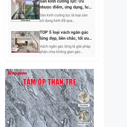
Sàn kính cường lực: Ưu
nhược điểm, ứng dụng, lưu
ý khi thi công 2026
Sàn kính cường lực là loại sàn
sử dụng kính đã qua...
TOP 5 loại vách ngăn gác
lửng đẹp, bền chắc, tối ưu
không gian sống
Vách ngăn gác lửng là giải pháp
phân chia không gian gác...