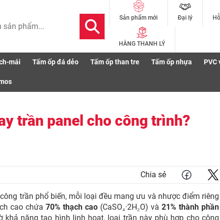
Đại lý
Hỗ
Sản phẩm mới
HÀNG THANH LÝ
ch-mái
Tấm ốp đá dẻo
Tấm ốp than tre
Tấm ốp nhựa
PVC 
ần thạch cao hay trần panel cho công trình? Hướng dẫn chi tiết
smos
ay trần panel cho công trình?
Chia sẻ
i công trần phổ biến, mỗi loại đều mang ưu và nhược điểm riêng
hạch cao chứa
70% thạch cao
(CaSO₄·2H₂O) và
21% thành phần
 khả năng tạo hình linh hoạt, loại trần này phù hợp cho công