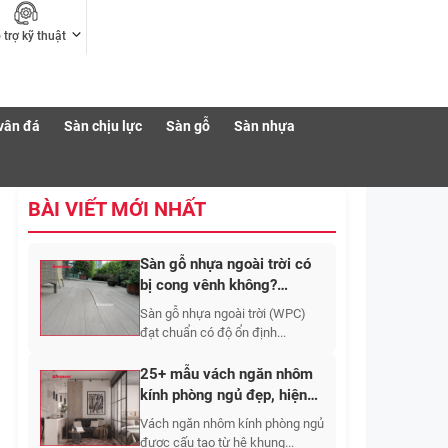
 trợ kỹ thuật
vân đá
Sàn chịu lực
Sàn gỗ
Sàn nhựa
BÀI VIẾT MỚI NHẤT
Sàn gỗ nhựa ngoài trời có
bị cong vênh không?
Nguyên nhân và cách hạn
Sàn gỗ nhựa ngoài trời (WPC)
chế
đạt chuẩn có độ ổn định...
25+ mẫu vách ngăn nhôm
kính phòng ngủ đẹp, hiện
đại và sang trọng
Vách ngăn nhôm kính phòng ngủ
được cấu tạo từ hệ khung...