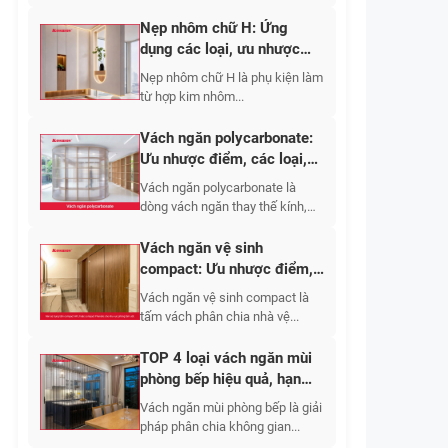
Nẹp nhôm chữ H: Ứng
dụng các loại, ưu nhược
điểm, báo giá 2026
Nẹp nhôm chữ H là phụ kiện làm
từ hợp kim nhôm...
Vách ngăn polycarbonate:
Ưu nhược điểm, các loại,
ứng dụng 2026
Vách ngăn polycarbonate là
dòng vách ngăn thay thế kính,
tường gạch,...
Vách ngăn vệ sinh
compact: Ưu nhược điểm,
báo giá các loại 2026
Vách ngăn vệ sinh compact là
tấm vách phân chia nhà vệ...
TOP 4 loại vách ngăn mùi
phòng bếp hiệu quả, hạn
chế bám bẩn
Vách ngăn mùi phòng bếp là giải
pháp phân chia không gian...