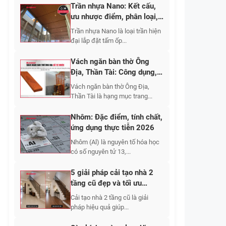
Trần nhựa Nano: Kết cấu,
ưu nhược điểm, phân loại,
cập nhật báo giá 2026
Trần nhựa Nano là loại trần hiện
đại lắp đặt tấm ốp...
Vách ngăn bàn thờ Ông
Địa, Thần Tài: Công dụng,
10+ mẫu đẹp 2026
Vách ngăn bàn thờ Ông Địa,
Thần Tài là hạng mục trang...
Nhôm: Đặc điểm, tính chất,
ứng dụng thực tiễn 2026
Nhôm (Al) là nguyên tố hóa học
có số nguyên tử 13,...
5 giải pháp cải tạo nhà 2
tầng cũ đẹp và tối ưu
không gian sống 2026
Cải tạo nhà 2 tầng cũ là giải
pháp hiệu quả giúp...