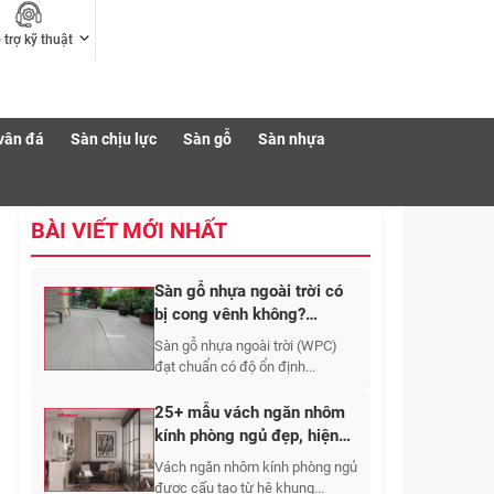
 trợ kỹ thuật
vân đá
Sàn chịu lực
Sàn gỗ
Sàn nhựa
BÀI VIẾT MỚI NHẤT
Sàn gỗ nhựa ngoài trời có
bị cong vênh không?
Nguyên nhân và cách hạn
Sàn gỗ nhựa ngoài trời (WPC)
chế
đạt chuẩn có độ ổn định...
25+ mẫu vách ngăn nhôm
kính phòng ngủ đẹp, hiện
đại và sang trọng
Vách ngăn nhôm kính phòng ngủ
được cấu tạo từ hệ khung...