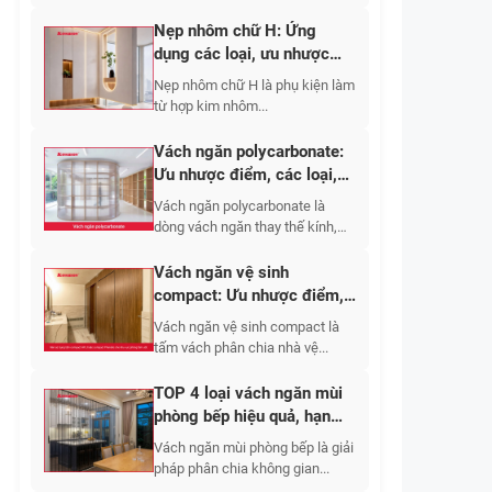
Nẹp nhôm chữ H: Ứng
dụng các loại, ưu nhược
điểm, báo giá 2026
Nẹp nhôm chữ H là phụ kiện làm
từ hợp kim nhôm...
Vách ngăn polycarbonate:
Ưu nhược điểm, các loại,
ứng dụng 2026
Vách ngăn polycarbonate là
dòng vách ngăn thay thế kính,
tường gạch,...
Vách ngăn vệ sinh
compact: Ưu nhược điểm,
báo giá các loại 2026
Vách ngăn vệ sinh compact là
tấm vách phân chia nhà vệ...
TOP 4 loại vách ngăn mùi
phòng bếp hiệu quả, hạn
chế bám bẩn
Vách ngăn mùi phòng bếp là giải
pháp phân chia không gian...