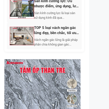
Sàn kính cường lực: Ưu
nhược điểm, ứng dụng, lưu
ý khi thi công 2026
Sàn kính cường lực là loại sàn
sử dụng kính đã qua...
TOP 5 loại vách ngăn gác
lửng đẹp, bền chắc, tối ưu
không gian sống
Vách ngăn gác lửng là giải pháp
phân chia không gian gác...