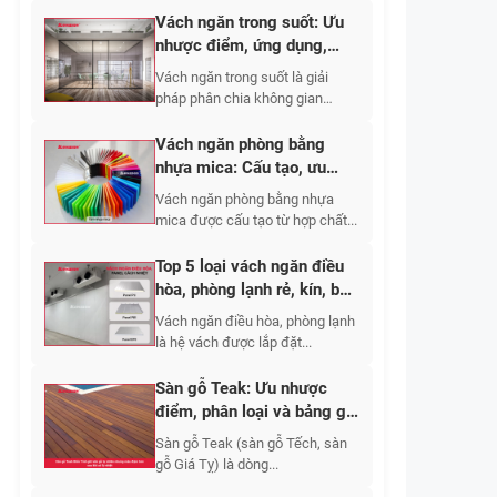
Vách ngăn trong suốt: Ưu
nhược điểm, ứng dụng,
phân loại 2026
Vách ngăn trong suốt là giải
pháp phân chia không gian
bằng...
Vách ngăn phòng bằng
nhựa mica: Cấu tạo, ưu
nhược điểm, báo giá 2026
Vách ngăn phòng bằng nhựa
mica được cấu tạo từ hợp chất...
Top 5 loại vách ngăn điều
hòa, phòng lạnh rẻ, kín, bền
2026
Vách ngăn điều hòa, phòng lạnh
là hệ vách được lắp đặt...
Sàn gỗ Teak: Ưu nhược
điểm, phân loại và bảng giá
thi công mới nhất?
Sàn gỗ Teak (sàn gỗ Tếch, sàn
gỗ Giá Tỵ) là dòng...