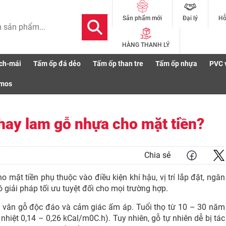
Đại lý
Hỗ
Sản phẩm mới
HÀNG THANH LÝ
ch-mái
Tấm ốp đá dẻo
Tấm ốp than tre
Tấm ốp nhựa
PVC 
nhựa cho mặt tiền?
smos
hay lam gỗ nhựa cho mặt tiền?
Chia sẻ
mặt tiền phụ thuộc vào điều kiện khí hậu, vị trí lắp đặt, ngân
giải pháp tối ưu tuyệt đối cho mọi trường hợp.
i vân gỗ độc đáo và cảm giác ấm áp. Tuổi thọ từ 10 – 30 năm
 nhiệt 0,14 – 0,26 kCal/m0C.h). Tuy nhiên, gỗ tự nhiên dễ bị tác