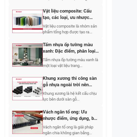
Vật liệu composite: Cấu
tạo, các loại, ưu nhược
điểm, ứng dụng 2026
Vật liệu composite là nhóm sản
phẩm tổng hợp được tạo ra...
Tấm nhựa ốp tường màu
xanh: Đặc điểm, phân loại,
mẫu đẹp & giá
Tấm nhựa ốp tường màu xanh là
một loại vật liệu trang...
Khung xương thi công sàn
gỗ nhựa ngoài trời nên
chọn vật liệu nào và bố trí
Khung xương là hệ kết cấu chịu
khoảng cách bao nhiêu?
lực bên dưới sàn gỗ...
Vách ngăn tổ ong: Ưu
nhược điểm, ứng dụng, báo
giá chi tiết 2026
Vách ngăn tổ ong là giải pháp
ngăn chia không gian bằng...