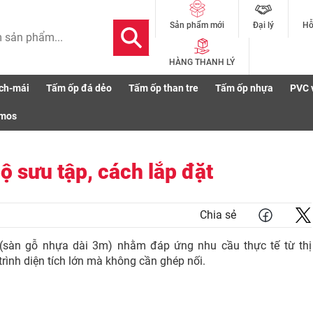
Đại lý
Hỗ
Sản phẩm mới
HÀNG THANH LÝ
ch-mái
Tấm ốp đá dẻo
Tấm ốp than tre
Tấm ốp nhựa
PVC 
ợi ích, bộ sưu tập, cách lắp đặt
smos
ộ sưu tập, cách lắp đặt
Chia sẻ
sàn gỗ nhựa dài 3m) nhằm đáp ứng nhu cầu thực tế từ thị
rình diện tích lớn mà không cần ghép nối.