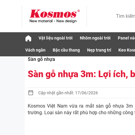
Skip
Vật liệu ngoài trời
Nhôm ngoài trời
Panel vá
to
Vật liệu
Sàn gỗ nhựa
Sàn gỗ nhựa 3m: L
content
Vách ngăn
Bậc cầu thang
Nẹp trang trí
Keo Ko
Sàn gỗ nhựa
Sàn gỗ nhựa 3m: Lợi ích, b
Cập nhật gần nhất: 17/06/2026
Kosmos Việt Nam vừa ra mắt sàn gỗ nhựa 3m (
trường. Loại sàn này rất phù hợp cho những công t