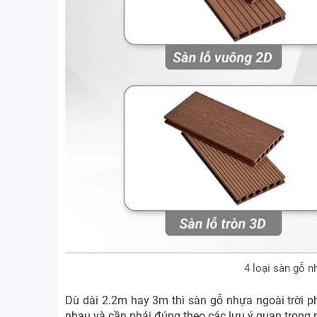
4 loại sàn gỗ 
Dù dài 2.2m hay 3m thì sàn gỗ nhựa ngoài trời p
nhau và cần phải đúng theo các lưu ý quan trọng 