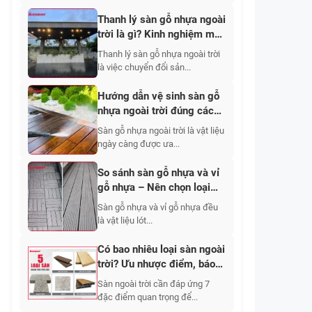
Thanh lý sàn gỗ nhựa ngoài
trời là gì? Kinh nghiệm mua
hàng thanh lý giá tốt
Thanh lý sàn gỗ nhựa ngoài trời
là việc chuyển đổi sản...
Hướng dẫn vệ sinh sàn gỗ
nhựa ngoài trời đúng cách,
nhanh
Sàn gỗ nhựa ngoài trời là vật liệu
ngày càng được ưa...
So sánh sàn gỗ nhựa và vỉ
gỗ nhựa – Nên chọn loại
nào tốt hơn?
Sàn gỗ nhựa và vỉ gỗ nhựa đều
là vật liệu lót...
Có bao nhiêu loại sàn ngoài
trời? Ưu nhược điểm, báo
giá từng loại sàn
Sàn ngoài trời cần đáp ứng 7
đặc điểm quan trọng để...