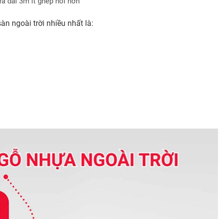
a dài 3m ít ghép nối hơn
n ngoài trời nhiều nhất là: