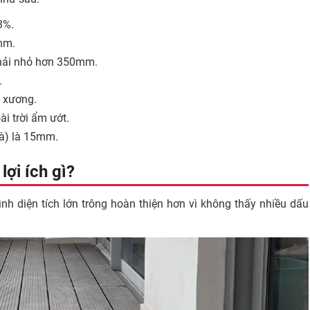
3%.
mm.
phải nhỏ hơn 350mm.
.
h xương.
ài trời ẩm ướt.
à) là 15mm.
ợi ích gì?
h diện tích lớn trông hoàn thiện hơn vì không thấy nhiều dấu