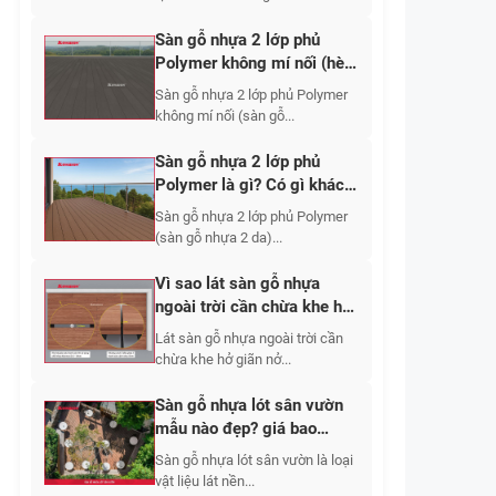
Sàn gỗ nhựa 2 lớp phủ
Polymer không mí nối (hèm
khít) là gì? Ưu điểm nhược
Sàn gỗ nhựa 2 lớp phủ Polymer
điểm, ứng dụng và báo giá
không mí nối (sàn gỗ...
Sàn gỗ nhựa 2 lớp phủ
Polymer là gì? Có gì khác
sàn gỗ nhựa 1 lớp
Sàn gỗ nhựa 2 lớp phủ Polymer
(sàn gỗ nhựa 2 da)...
Vì sao lát sàn gỗ nhựa
ngoài trời cần chừa khe hở
giãn nở?
Lát sàn gỗ nhựa ngoài trời cần
chừa khe hở giãn nở...
Sàn gỗ nhựa lót sân vườn
mẫu nào đẹp? giá bao
nhiêu?
Sàn gỗ nhựa lót sân vườn là loại
vật liệu lát nền...