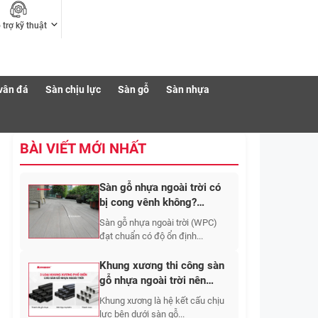
 trợ kỹ thuật
vân đá
Sàn chịu lực
Sàn gỗ
Sàn nhựa
BÀI VIẾT MỚI NHẤT
Sàn gỗ nhựa ngoài trời có
bị cong vênh không?
Nguyên nhân và cách hạn
Sàn gỗ nhựa ngoài trời (WPC)
chế
đạt chuẩn có độ ổn định...
Khung xương thi công sàn
gỗ nhựa ngoài trời nên
chọn vật liệu nào và bố trí
Khung xương là hệ kết cấu chịu
khoảng cách bao nhiêu?
lực bên dưới sàn gỗ...