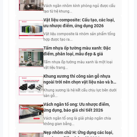
Vách ngăn nhôm kính phòng ngủ được cấu
tạo từ hệ khung...
Vật liệu composite: Cấu tạo, các loại,
ưu nhược điểm, ứng dụng 2026
Vật liệu composite là nhóm sản phẩm tổng
hợp được tạo ra...
Tấm nhựa ốp tường màu xanh: Đặc
điểm, phân loại, mẫu đẹp & giá
Tấm nhựa ốp tường màu xanh là một loại
vật liệu trang...
Khung xương thi công sàn gỗ nhựa
ngoài trời nên chọn vật liệu nào và bố
trí khoảng cách bao nhiêu?
Khung xương là hệ kết cấu chịu lực bên dưới
sàn gỗ...
Vách ngăn tổ ong: Ưu nhược điểm,
ứng dụng, báo giá chi tiết 2026
Vách ngăn tổ ong là giải pháp ngăn chia
không gian bằng...
Nẹp nhôm chữ H: Ứng dụng các loại,