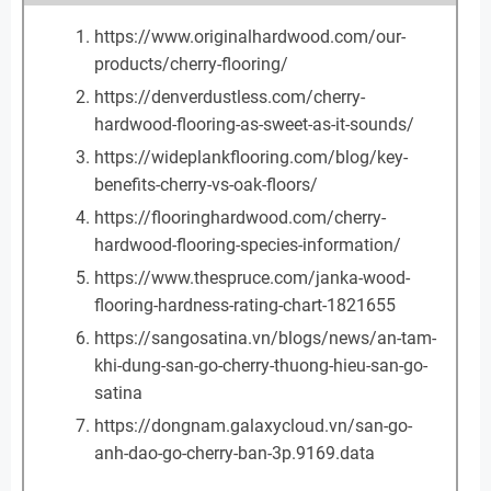
https://www.originalhardwood.com/our-
products/cherry-flooring/
https://denverdustless.com/cherry-
hardwood-flooring-as-sweet-as-it-sounds/
https://wideplankflooring.com/blog/key-
benefits-cherry-vs-oak-floors/
https://flooringhardwood.com/cherry-
hardwood-flooring-species-information/
https://www.thespruce.com/janka-wood-
flooring-hardness-rating-chart-1821655
https://sangosatina.vn/blogs/news/an-tam-
khi-dung-san-go-cherry-thuong-hieu-san-go-
satina
https://dongnam.galaxycloud.vn/san-go-
anh-dao-go-cherry-ban-3p.9169.data