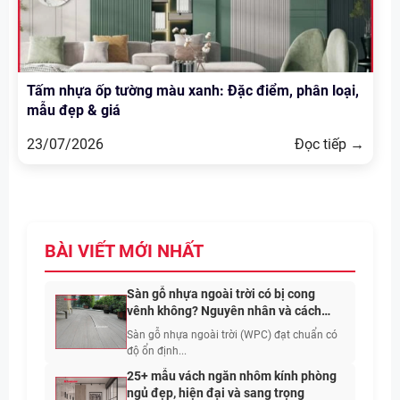
Tấm nhựa ốp tường màu xanh: Đặc điểm, phân loại,
mẫu đẹp & giá
23/07/2026
Đọc tiếp →
BÀI VIẾT MỚI NHẤT
Sàn gỗ nhựa ngoài trời có bị cong
vênh không? Nguyên nhân và cách
hạn chế
Sàn gỗ nhựa ngoài trời (WPC) đạt chuẩn có
độ ổn định...
25+ mẫu vách ngăn nhôm kính phòng
ngủ đẹp, hiện đại và sang trọng