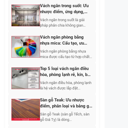
Vách ngăn trong suốt: Ưu
nhược điểm, ứng dụng,
phân loại 2026
Vách ngăn trong suốt là giải
pháp phân chia không gian
bằng...
Vách ngăn phòng bằng
nhựa mica: Cấu tạo, ưu
nhược điểm, báo giá 2026
Vách ngăn phòng bằng nhựa
mica được cấu tạo từ hợp chất...
Top 5 loại vách ngăn điều
hòa, phòng lạnh rẻ, kín, bền
2026
Vách ngăn điều hòa, phòng lạnh
là hệ vách được lắp đặt...
Sàn gỗ Teak: Ưu nhược
điểm, phân loại và bảng giá
thi công mới nhất?
Sàn gỗ Teak (sàn gỗ Tếch, sàn
gỗ Giá Tỵ) là dòng...