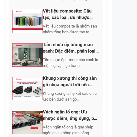
Vật liệu composite: Cấu
tạo, các loại, ưu nhược
điểm, ứng dụng 2026
Vật liệu composite là nhóm sản
phẩm tổng hợp được tạo ra...
Tấm nhựa ốp tường màu
xanh: Đặc điểm, phân loại,
mẫu đẹp & giá
Tấm nhựa ốp tường màu xanh là
một loại vật liệu trang...
Khung xương thi công sàn
gỗ nhựa ngoài trời nên
chọn vật liệu nào và bố trí
Khung xương là hệ kết cấu chịu
khoảng cách bao nhiêu?
lực bên dưới sàn gỗ...
Vách ngăn tổ ong: Ưu
nhược điểm, ứng dụng, báo
giá chi tiết 2026
Vách ngăn tổ ong là giải pháp
ngăn chia không gian bằng...