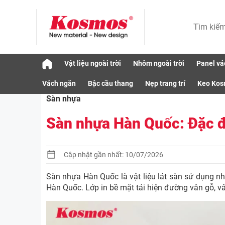
Skip
Vật liệu ngoài trời
Nhôm ngoài trời
Panel vá
to
Vật liệu
Sàn nhựa
Sàn nhựa Hàn Quốc: 
content
Vách ngăn
Bậc cầu thang
Nẹp trang trí
Keo Ko
Sàn nhựa
Sàn nhựa Hàn Quốc: Đặc đi
Cập nhật gần nhất: 10/07/2026
Sàn nhựa Hàn Quốc là vật liệu lát sàn sử dụng n
Hàn Quốc. Lớp in bề mặt tái hiện đường vân gỗ, v