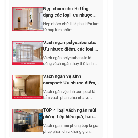
Nẹp nhôm chữ H: Ứng
dụng các loại, ưu nhược
điểm, báo giá 2026
Nẹp nhôm chữ H là phụ kiện làm
từ hợp kim nhôm...
Vách ngăn polycarbonate:
Ưu nhược điểm, các loại,
ứng dụng 2026
Vách ngăn polycarbonate là
dòng vách ngăn thay thế kính,
tường gạch,...
Vách ngăn vệ sinh
compact: Ưu nhược điểm,
báo giá các loại 2026
Vách ngăn vệ sinh compact là
tấm vách phân chia nhà vệ...
TOP 4 loại vách ngăn mùi
phòng bếp hiệu quả, hạn
chế bám bẩn
Vách ngăn mùi phòng bếp là giải
pháp phân chia không gian...