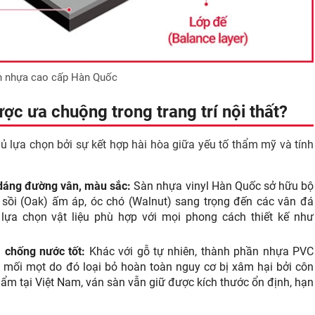
n nhựa cao cấp Hàn Quốc
c ưa chuộng trong trang trí nội thất?
lựa chọn bởi sự kết hợp hài hòa giữa yếu tố thẩm mỹ và tính
 dáng đường vân, màu sắc:
Sàn nhựa vinyl Hàn Quốc sở hữu bộ
sồi (Oak) ấm áp, óc chó (Walnut) sang trọng đến các vân đá
 lựa chọn vật liệu phù hợp với mọi phong cách thiết kế như
 chống nước tốt:
Khác với gỗ tự nhiên, thành phần nhựa PVC
 mối mọt do đó loại bỏ hoàn toàn nguy cơ bị xâm hại bởi côn
m ẩm tại Việt Nam, ván sàn vẫn giữ được kích thước ổn định, hạn