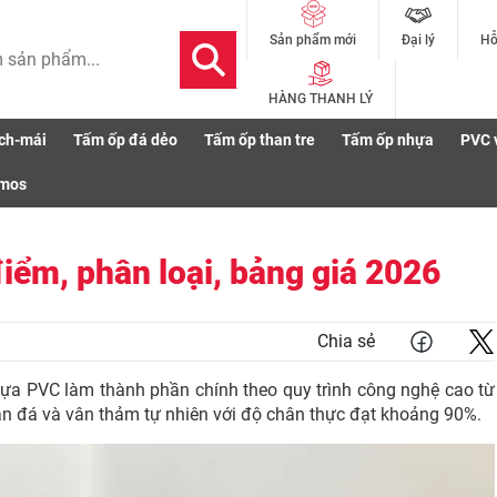
Đại lý
Hỗ
Sản phẩm mới
HÀNG THANH LÝ
ch-mái
Tấm ốp đá dẻo
Tấm ốp than tre
Tấm ốp nhựa
PVC 
Đặc điểm, phân loại, bảng giá 2026
smos
ểm, phân loại, bảng giá 2026
Chia sẻ
hựa PVC làm thành phần chính theo quy trình công nghệ cao từ
ân đá và vân thảm tự nhiên với độ chân thực đạt khoảng 90%.