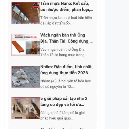
Trần nhựa Nano: Kết cấu,
ưu nhược điểm, phân loại,
cập nhật báo giá 2026
Trần nhựa Nano là loại trần hiện
đại lắp đặt tấm ốp...
Vách ngăn bàn thờ Ông
Địa, Thần Tài: Công dụng,
10+ mẫu đẹp 2026
Vách ngăn bàn thờ Ông Địa,
Thần Tài là hạng mục trang...
Nhôm: Đặc điểm, tính chất,
ứng dụng thực tiễn 2026
Nhôm (Al) là nguyên tố hóa học
có số nguyên tử 13,...
5 giải pháp cải tạo nhà 2
tầng cũ đẹp và tối ưu
không gian sống 2026
Cải tạo nhà 2 tầng cũ là giải
pháp hiệu quả giúp...