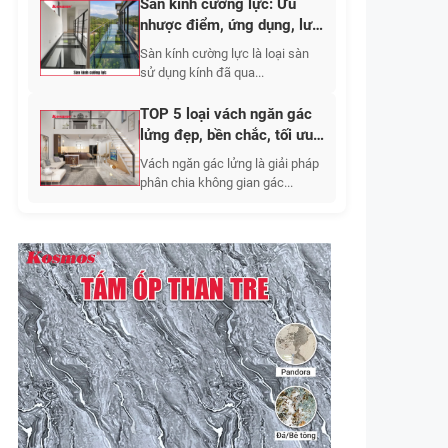
Sàn kính cường lực: Ưu
nhược điểm, ứng dụng, lưu
ý khi thi công 2026
Sàn kính cường lực là loại sàn
sử dụng kính đã qua...
TOP 5 loại vách ngăn gác
lửng đẹp, bền chắc, tối ưu
không gian sống
Vách ngăn gác lửng là giải pháp
phân chia không gian gác...