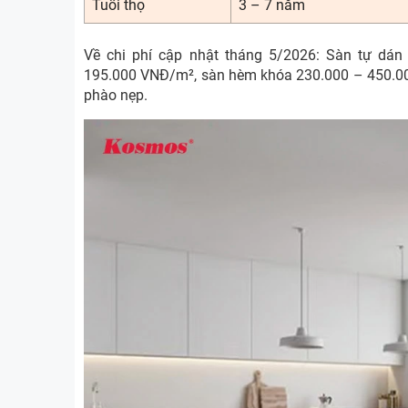
Tuổi thọ
3 – 7 năm
Về chi phí cập nhật tháng 5/2026: Sàn tự dá
195.000 VNĐ/m², sàn hèm khóa 230.000 – 450.000
phào nẹp.