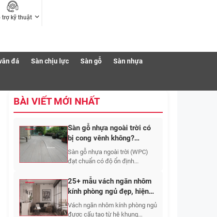
 trợ kỹ thuật
vân đá
Sàn chịu lực
Sàn gỗ
Sàn nhựa
BÀI VIẾT MỚI NHẤT
Sàn gỗ nhựa ngoài trời có
bị cong vênh không?
Nguyên nhân và cách hạn
Sàn gỗ nhựa ngoài trời (WPC)
chế
đạt chuẩn có độ ổn định...
25+ mẫu vách ngăn nhôm
kính phòng ngủ đẹp, hiện
đại và sang trọng
Vách ngăn nhôm kính phòng ngủ
được cấu tạo từ hệ khung...