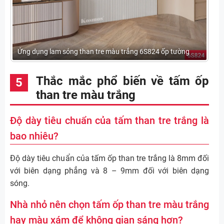
Ứng dụng lam sóng than tre màu trắng 6S824 ốp tường
Thắc mắc phổ biến về tấm ốp
than tre màu trắng
Độ dày tiêu chuẩn của tấm than tre trắng là
bao nhiêu?
Độ dày tiêu chuẩn của tấm ốp than tre trắng là 8mm đối
với biên dạng phẳng và 8 – 9mm đối với biên dạng
sóng.
Nhà nhỏ nên chọn tấm ốp than tre màu trắng
hay màu xám để không gian sáng hơn?