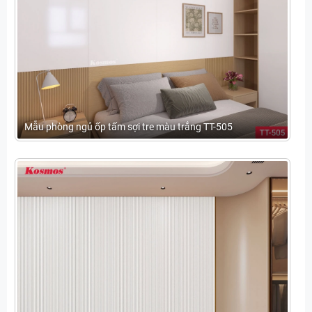
Mẫu phòng ngủ ốp tấm sợi tre màu trắng TT-505