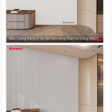
Mẫu tường trang trí ốp tấm lam sóng than tre trắng 6S821