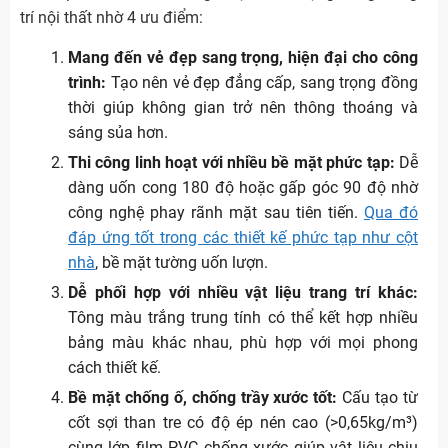
trí nội thất nhờ 4 ưu điểm:
Mang đến vẻ đẹp sang trọng, hiện đại cho công
trình:
Tạo nên vẻ đẹp đẳng cấp, sang trọng đồng
thời giúp không gian trở nên thông thoáng và
sáng sủa hơn.
Thi công linh hoạt với nhiều bề mặt phức tạp:
Dễ
dàng uốn cong 180 độ hoặc gấp góc 90 độ nhờ
công nghệ phay rãnh mặt sau tiên tiến.
Qua đó
đáp ứng tốt trong các thiết kế phức tạp như cột
nhà
, bề mặt tường uốn lượn.
Dễ phối hợp với nhiều vật liệu trang trí khác:
Tông màu trắng trung tính có thể kết hợp nhiều
bảng màu khác nhau, phù hợp với mọi phong
cách thiết kế.
Bề mặt chống ố, chống trầy xước tốt:
Cấu tạo từ
cốt sợi than tre có độ ép nén cao (>0,65kg/m³)
cùng lớp film PVC chống xước giúp vật liệu chịu