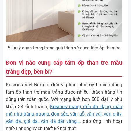
5 lưu ý quan trọng trong quá trình sử dụng tấm ốp than tre
Đơn vị nào cung cấp tấm ốp than tre màu
trắng đẹp, bền bỉ?
Kosmos Việt Nam là đơn vị phân phối uy tín các dòng
tấm ốp than tre màu trắng được nhiều khách hàng tin
dùng trên toàn quốc. Với mạng lưới hơn 500 đại lý phủ
khắp 34 tỉnh thành,
Kosmos mang đến đa dạng mẫu
mã như tráng gương, đơn sắc, vân gỗ, vân vải, vân giấy,
vân đá, giả da, vân đá dát vàng…
, đáp ứng linh hoạt
nhiều phong cách thiết kế nội thất.