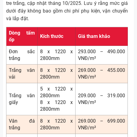
tre trắng, cập nhật tháng 10/2025. Lưu ý rằng mức giá
dưới đây không bao gồm chi phí phụ kiện, vận chuyển
và lắp đặt.
Dòng tấm
Kích thước
Giá tham khảo
ốp
Đơn sắc
8 x 1220 x
293.000 – 490.000
trắng
2800mm
VNĐ/m²
Trắng vân
8 x 1220 x
269.000 – 455.000
vải
2800mm
VNĐ/m²
5 x 1220 x
Trắng vân
2800mm
209.000 – 319.000
giấy
8 x 1220 x
VNĐ/m²
2800mm
Vân đá
8 x 1220 x
269.000 – 699.000
trắng
2800mm
VNĐ/m²