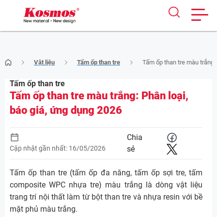
Skip
Vật liệu
Tấm ốp than tre
Tấm ốp than tre màu trắng:
to
content
Tấm ốp than tre
Tấm ốp than tre màu trắng: Phân loại,
báo giá, ứng dụng 2026
Chia
Cập nhật gần nhất: 16/05/2026
sẻ
Tấm ốp than tre (tấm ốp đa năng, tấm ốp sợi tre, tấm
composite WPC nhựa tre) màu trắng là dòng vật liệu
trang trí nội thất làm từ bột than tre và nhựa resin với bề
mặt phủ màu trắng.