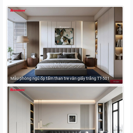
Mẫu phòng ngủ ốp tấm than tre vân giấy trắng TT-501