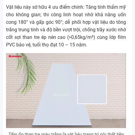
Vật liệu này sở hữu 4 ưu điểm chính: Tăng tính thẩm mỹ
cho không gian; thi công linh hoạt nhờ khả năng uốn
cong 180° và gấp góc 90°; dễ phối hợp vật liệu do tông
trắng trung tính và độ bền vượt trội, chống trầy xước nhờ
cốt sợi than tre ép nén cao (>0,65kg/m³) cùng lớp film
PVC bảo vệ, tuổi thọ đạt 10 – 15 năm.
Tấm ốp than tre màu trắng là vật liệu trang trí nội thất bền