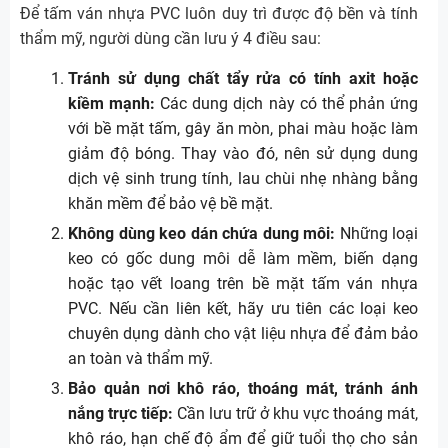
Để tấm ván nhựa PVC luôn duy trì được độ bền và tính
thẩm mỹ, người dùng cần lưu ý 4 điều sau:
Tránh sử dụng chất tẩy rửa có tính axit hoặc
kiềm mạnh:
Các dung dịch này có thể phản ứng
với bề mặt tấm, gây ăn mòn, phai màu hoặc làm
giảm độ bóng. Thay vào đó, nên sử dụng dung
dịch vệ sinh trung tính, lau chùi nhẹ nhàng bằng
khăn mềm để bảo vệ bề mặt.
Không dùng keo dán chứa dung môi:
Những loại
keo có gốc dung môi dễ làm mềm, biến dạng
hoặc tạo vết loang trên bề mặt tấm ván nhựa
PVC. Nếu cần liên kết, hãy ưu tiên các loại keo
chuyên dụng dành cho vật liệu nhựa để đảm bảo
an toàn và thẩm mỹ.
Bảo quản nơi khô ráo, thoáng mát, tránh ánh
nắng trực tiếp:
Cần lưu trữ ở khu vực thoáng mát,
khô ráo, hạn chế độ ẩm để giữ tuổi thọ cho sản