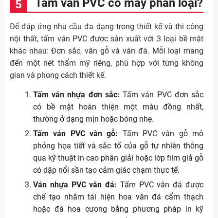
Tấm ván PVC có mấy phân loại?
Để đáp ứng nhu cầu đa dạng trong thiết kế và thi công
nội thất, tấm ván PVC được sản xuất với 3 loại bề mặt
khác nhau: Đơn sắc, vân gỗ và vân đá. Mỗi loại mang
đến một nét thẩm mỹ riêng, phù hợp với từng không
gian và phong cách thiết kế.
Tấm ván nhựa đơn sắc:
Tấm ván PVC đơn sắc
có bề mặt hoàn thiện một màu đồng nhất,
thường ở dạng mịn hoặc bóng nhẹ.
Tấm ván PVC vân gỗ:
Tấm PVC vân gỗ mô
phỏng họa tiết và sắc tố của gỗ tự nhiên thông
qua kỹ thuật in cao phân giải hoặc lớp film giả gỗ
có dập nổi sần tạo cảm giác chạm thực tế.
Ván nhựa PVC vân đá:
Tấm PVC vân đá được
chế tạo nhằm tái hiện hoa văn đá cẩm thạch
hoặc đá hoa cương bằng phương pháp in kỹ