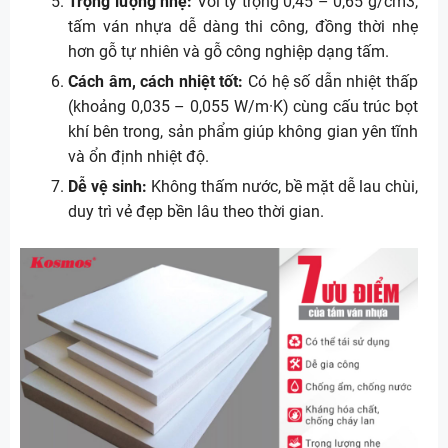
Trọng lượng nhẹ:
Với tỷ trọng 0,45 – 0,65 g/cm3,
tấm ván nhựa dễ dàng thi công, đồng thời nhẹ
hơn gỗ tự nhiên và gỗ công nghiệp dạng tấm.
Cách âm, cách nhiệt tốt:
Có hệ số dẫn nhiệt thấp
(khoảng 0,035 – 0,055 W/m·K) cùng cấu trúc bọt
khí bên trong, sản phẩm giúp không gian yên tĩnh
và ổn định nhiệt độ.
Dễ vệ sinh:
Không thấm nước, bề mặt dễ lau chùi,
duy trì vẻ đẹp bền lâu theo thời gian.