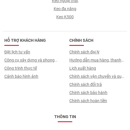
Keo ngoại thất
Keo đa năng
Keo K500
HỖ TRỢ KHÁCH HÀNG
CHÍNH SÁCH
Đặt lịch tư vấn
Chính sách đại lý
Công cụ xây dựng và phong
Hướng dẫn mua hàng, thanh
thuỷ
Công trình thực tế
toán, quy trình ký hợp đồng
Lịch xuất hàng
Cảnh báo hình ảnh
Chính sách vận chuyển và quy
trình giao nhận
Chính sách đổi trả
Chính sách bảo hành
Chính sách hoàn tiền
THÔNG TIN