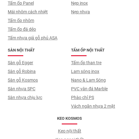
Tấm ốp Panel
Nẹp inox
Mái nhôm cách nhiệt
Nẹp nhựa
Tấm ốp nhôm
Tấm ốp đá dẻo
Tấm nhựa giả gỗ phủ ASA
SÀN NỘI THẤT
TẤM ỐP NỘI THẤT
Sàn gỗ Egger
Tấm ốp than tre
Sàn gỗ Robina
Lam sóng inox
Sàn gỗ Kosmos
Nano & Lam Sóng
Sàn nhựa SPC
PVC vân đá Marble
Sàn nhựa chịu lực
Phào chỉ PS
Vách ngăn nhựa 2 mặt
KEO KOSMOS
Keo nội thất