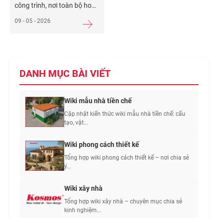
công trình, nơi toàn bộ hoặc
một phần mặt đứng được
09 - 05 - 2026
hình thành bởi các bề mặt
mái nghiêng. Theo QCVN
03:2012/BXD, tường đứng
trong khu vực này không
được vượt quá 1,5 mét tính
DANH MỤC BÀI VIẾT
từ mặt sàn. Thiết kế này
thường xuất
Xem thêm...
Wiki mẫu nhà tiền chế
Cập nhật kiến thức wiki mẫu nhà tiền chế: cấu
tạo, vật...
Wiki phong cách thiết kế
Tổng hợp wiki phong cách thiết kế – nơi chia sẻ
ý...
Wiki xây nhà
Tổng hợp wiki xây nhà – chuyên mục chia sẻ
kinh nghiệm...