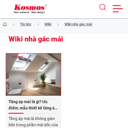
Skip
Tin tức
Wiki
Wiki nhà gác mái
to
content
Wiki nhà gác mái
Tầng áp mái là gì? Ưu
điểm, mẫu thiết kế tầng áp
mái đẹp 2026
Tầng áp mái là không gian
bên trong phần mái dốc của