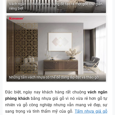
Vách ngăn có thể được sử dụng để tạo ra một góc thư giãn
riêng biệt
Những tấm vách nhựa có thể dễ dàng lắp đặt và tháo gỡ
Đặc biệt, ngày nay khách hàng rất chuộng
vách ngăn
phòng khách
bằng nhựa giả gỗ vì nó vừa rẻ hơn gỗ tự
nhiên và gỗ công nghiệp nhưng vẫn mang vẻ đẹp, sự
sang trọng và tính thẩm mỹ của gỗ.
Tấm nhựa giả gỗ