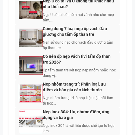
Nẹp U có tai và U không tai khác nhau
như thế nào?
Nẹp U có tai có thêm hai vành nhỏ che mép
tấm,...
Công dụng 7 loại nẹp ốp vách đầu
giường cho tấm ốp than tre
Nên sử dụng nẹp cho vách đầu giường tấm
ốp than tre...
Có nên ốp nẹp vách tivi tấm ốp than
tre 2026?
Ốp tấm than tre kết hợp nẹp nhôm hoặc inox
đúng vị...
Nẹp nhôm trang trí: Phân loại, ưu
điểm và báo giá các kích thước
Nẹp nhôm trang trí là phụ kiện nội thất làm
từ hợp...
Nẹp Inox 304: Ưu, nhược điểm, ứng
dụng và báo giá
Nẹp inox 304 là vật liệu được chế tạo từ hợp
kim...