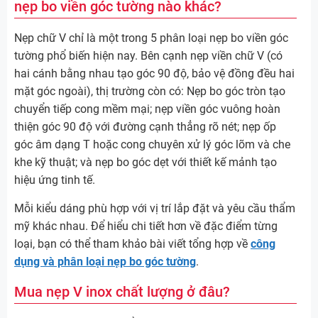
nẹp bo viền góc tường nào khác?
Nẹp chữ V chỉ là một trong 5 phân loại nẹp bo viền góc
tường phổ biến hiện nay. Bên cạnh nẹp viền chữ V (có
hai cánh bằng nhau tạo góc 90 độ, bảo vệ đồng đều hai
mặt góc ngoài), thị trường còn có: Nẹp bo góc tròn tạo
chuyển tiếp cong mềm mại; nẹp viền góc vuông hoàn
thiện góc 90 độ với đường cạnh thẳng rõ nét; nẹp ốp
góc âm dạng T hoặc cong chuyên xử lý góc lõm và che
khe kỹ thuật; và nẹp bo góc dẹt với thiết kế mảnh tạo
hiệu ứng tinh tế.
Mỗi kiểu dáng phù hợp với vị trí lắp đặt và yêu cầu thẩm
mỹ khác nhau. Để hiểu chi tiết hơn về đặc điểm từng
loại, bạn có thể tham khảo bài viết tổng hợp về
công
dụng và phân loại nẹp bo góc tường
.
Mua nẹp V inox chất lượng ở đâu?