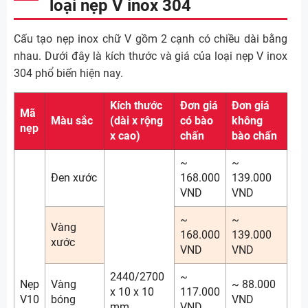
loại nẹp V inox 304
Cấu tạo nẹp inox chữ V gồm 2 cạnh có chiều dài bằng
nhau. Dưới đây là kích thước và giá của loại nẹp V inox
304 phổ biến hiện nay.
Kích thước
Đơn giá
Đơn giá
Mã
Màu sắc
(dài x rộng
có bào
không
nẹp
x cao)
chấn
bào chấn
~
~
Đen xước
168.000
139.000
VND
VND
~
~
Vàng
168.000
139.000
xước
VND
VND
2440/2700
~
Nẹp
Vàng
~ 88.000
x 10 x 10
117.000
V10
bóng
VND
mm
VND