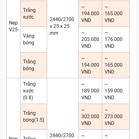
~
~
Trắng
194.000
165.000
xước
2440/2700
VND
VND
Nẹp
x 25 x 25
V25
~
~
mm
Vàng
205.000
176.000
bóng
VND
VND
~
~
Trắng
194.000
165.000
bóng
VND
VND
Trắng
~
~
xước
189.000
159.000
(0.8)
VND
VND
~
~
Trắng
302.000
273.000
bóng(1.5)
VND
VND
2440/2700
~
~
Nẹp
Trắng