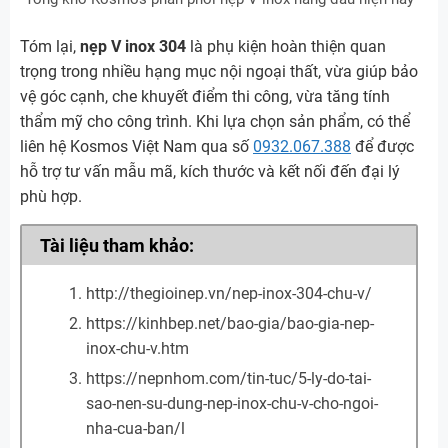
Tóm lại,
nẹp V inox 304
là phụ kiện hoàn thiện quan
trọng trong nhiều hạng mục nội ngoại thất, vừa giúp bảo
vệ góc cạnh, che khuyết điểm thi công, vừa tăng tính
thẩm mỹ cho công trình. Khi lựa chọn sản phẩm, có thể
liên hệ Kosmos Việt Nam qua số
0932.067.388
để được
hỗ trợ tư vấn mẫu mã, kích thước và kết nối đến đại lý
phù hợp.
Tài liệu tham khảo:
http://thegioinep.vn/nep-inox-304-chu-v/
https://kinhbep.net/bao-gia/bao-gia-nep-
inox-chu-v.htm
https://nepnhom.com/tin-tuc/5-ly-do-tai-
sao-nen-su-dung-nep-inox-chu-v-cho-ngoi-
nha-cua-ban/l