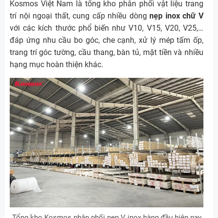
Kosmos Việt Nam là tổng kho phân phối vật liệu trang
trí nội ngoại thất, cung cấp nhiều dòng
nẹp inox chữ V
với các kích thước phổ biến như V10, V15, V20, V25,…
đáp ứng nhu cầu bo góc, che cạnh, xử lý mép tấm ốp,
trang trí góc tường, cầu thang, bàn tủ, mặt tiền và nhiều
hạng mục hoàn thiện khác.
Tổng kho Kosmos phân phối nẹp V inox hàng đầu hiện nay