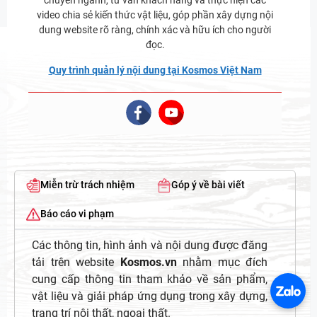
chuyên ngành, tư vấn khách hàng và thực hiện các
video chia sẻ kiến thức vật liệu, góp phần xây dựng nội
dung website rõ ràng, chính xác và hữu ích cho người
đọc.
Quy trình quản lý nội dung tại Kosmos Việt Nam
Miễn trừ trách nhiệm
Góp ý về bài viết
Báo cáo vi phạm
Các thông tin, hình ảnh và nội dung được đăng
tải trên website
Kosmos.vn
nhằm mục đích
cung cấp thông tin tham khảo về sản phẩm,
vật liệu và giải pháp ứng dụng trong xây dựng,
trang trí nội thất, ngoại thất.