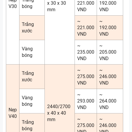
x 30 x 30
221.000
192.000
V30
bóng
mm
VND
VND
~
~
Trắng
221.000
192.000
xước
VND
VND
~
~
Vàng
235.000
205.000
bóng
VND
VND
~
~
Trắng
275.000
246.000
xước
VND
VND
~
~
Vàng
293.000
264.000
bóng
2440/2700
VND
VND
Nẹp
x 40 x 40
V40
~
~
mm
Trắng
275.000
246.000
bóng
VND
VND