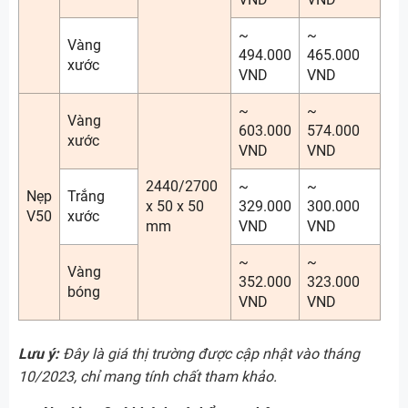
~
~
Vàng
494.000
465.000
xước
VND
VND
~
~
Vàng
603.000
574.000
xước
VND
VND
2440/2700
~
~
Nẹp
Trắng
x 50 x 50
329.000
300.000
V50
xước
mm
VND
VND
~
~
Vàng
352.000
323.000
bóng
VND
VND
Lưu ý:
Đây là giá thị trường được cập nhật vào tháng
10/2023, chỉ mang tính chất tham khảo.