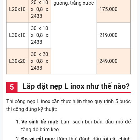
20 x 10
gương, trắng xước
L20x10
x 0,8 x
175.000
2438
30 x 10
L30x10
x 0,8 x
219.000
2438
30 x 20
L30x20
x 0,8 x
249.000
2438
Lắp đặt nẹp L inox như thế nào?
Thi công nẹp L inox cần thực hiện theo quy trình 5 bước
thi công đúng kỹ thuật:
Vệ sinh bề mặt:
Làm sạch bụi bẩn, dầu mỡ để
tăng độ bám keo.
Đo và cắt nẹp:
Ướm thử, đánh dấu rồi cắt chính