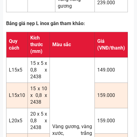
239.000
gương
Bảng giá nẹp L inox gân tham khảo:
Kích
Quy
Giá
thước
Màu sắc
cách
(VNĐ/thanh)
(mm)
15 x 5 x
L15x5
0,8 x
149.000
2438
15 x 10
L15x10
x 0,8 x
159.000
2438
20 x 5 x
L20x5
0,8 x
159.000
Vàng gương, vàng
2438
xước, trắng