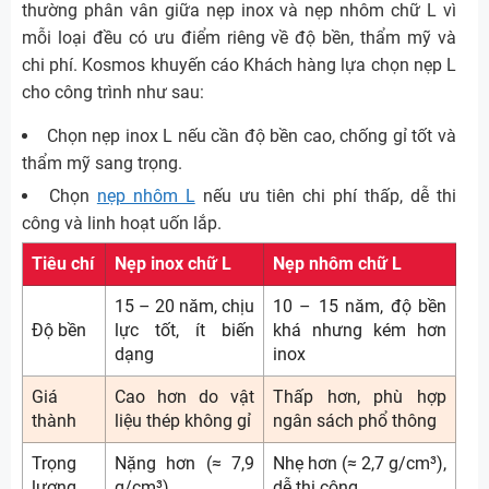
thường phân vân giữa nẹp inox và nẹp nhôm chữ L vì
mỗi loại đều có ưu điểm riêng về độ bền, thẩm mỹ và
chi phí. Kosmos khuyến cáo Khách hàng lựa chọn nẹp L
cho công trình như sau:
Chọn nẹp inox L nếu cần độ bền cao, chống gỉ tốt và
thẩm mỹ sang trọng.
Chọn
nẹp nhôm L
nếu ưu tiên chi phí thấp, dễ thi
công và linh hoạt uốn lắp.
Tiêu chí
Nẹp inox chữ L
Nẹp nhôm chữ L
15 – 20 năm, chịu
10 – 15 năm, độ bền
Độ bền
lực tốt, ít biến
khá nhưng kém hơn
dạng
inox
Giá
Cao hơn do vật
Thấp hơn, phù hợp
thành
liệu thép không gỉ
ngân sách phổ thông
Trọng
Nặng hơn (≈ 7,9
Nhẹ hơn (≈ 2,7 g/cm³),
lượng
g/cm³)
dễ thi công