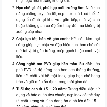
nhẹ hoặc môi trường không khí.
Hạn chế gỉ sét, phù hợp môi trường ẩm:
Nhờ khả
năng chống oxy hóa tốt, nẹp inox chữ L có thể sử
dụng ổn định tại khu vực gần bếp, nhà vệ sinh
hoặc không gian có độ ẩm thay đổi mà không bị
xuống cấp nhanh.
Chịu lực tốt, bảo vệ góc cạnh:
Kết cấu kim loại
cứng giúp nẹp chịu va đập hiệu quả, hạn chế sứt
mẻ tại vị trí góc tường, mép gạch hoặc cạnh vật
liệu.
Công nghệ mạ PVD giúp bền màu lâu dài:
Lớp
phủ PVD có độ cứng cao hơn sơn thông thường,
liên kết chặt với bề mặt inox, giúp hạn chế bong
tróc và giữ màu ổn định trong thời gian dài.
Tuổi thọ cao từ 15 – 20 năm:
Trong điều kiện sử
dụng và bảo quản tiêu chuẩn, nẹp inox có thể duy
trì chất lượng và hình dạng ổn định lên đến 15 –
20 năm, giảm chi phí thay thế.