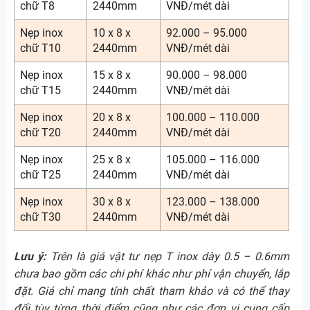
chữ T8
2440mm
VNĐ/mét dài
Nẹp inox
10 x 8 x
92.000 – 95.000
chữ T10
2440mm
VNĐ/mét dài
Nẹp inox
15 x 8 x
90.000 – 98.000
chữ T15
2440mm
VNĐ/mét dài
Nẹp inox
20 x 8 x
100.000 – 110.000
chữ T20
2440mm
VNĐ/mét dài
Nẹp inox
25 x 8 x
105.000 – 116.000
chữ T25
2440mm
VNĐ/mét dài
Nẹp inox
30 x 8 x
123.000 – 138.000
chữ T30
2440mm
VNĐ/mét dài
Lưu ý:
Trên là giá vật tư nẹp T inox dày 0.5 – 0.6mm
chưa bao gồm các chi phí khác như phí vận chuyển, lắp
đặt. Giá chỉ mang tính chất tham khảo và có thể thay
đổi tùy từng thời điểm cũng như các đơn vị cung cấp