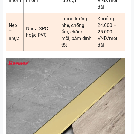
nhôm
nhôm
lắp đặt
VNĐ/mét
dài
Trọng lượng
Khoảng
Nẹp
nhẹ, chống
24.000 –
Nhựa SPC
T
ẩm, chống
25.000
hoặc PVC
nhựa
mối, bám dính
VNĐ/mét
tốt
dài