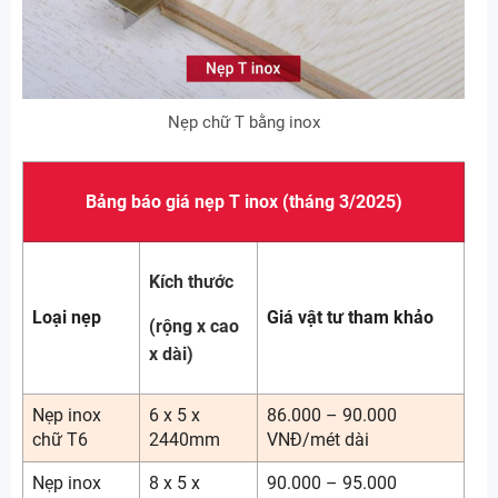
Nẹp chữ T bằng inox
Bảng báo giá nẹp T inox (tháng 3/2025)
Kích thước
Loại nẹp
Giá vật tư tham khảo
(rộng x cao
x dài)
Nẹp inox
6 x 5 x
86.000 – 90.000
chữ T6
2440mm
VNĐ/mét dài
Nẹp inox
8 x 5 x
90.000 – 95.000