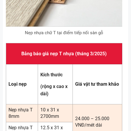
Nẹp nhựa chữ T tại điểm tiếp nối sàn gỗ
Bảng báo giá nẹp T nhựa (tháng 3/2025)
Kích thước
Loại nẹp
Giá vật tư tham khảo
(rộng x cao x
dài)
Nẹp nhựa T
10 x 31 x
8mm
2700mm
24.000 – 25.000
VNĐ/mét dài
Nẹp nhựa T
12.5 x 31 x