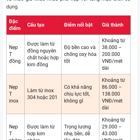
dụng.
Đặc
Cấu tạo
Điểm nổi bật
Giá thành
điểm
Khoảng từ
Được làm từ
Nẹp
Độ bền cao và
38.000 –
đồng nguyên
T
chống oxy hóa
200.000
chất hoặc hợp
đồng
tốt
VNĐ/mét
kim đồng
dài
Khoảng từ
Nẹp
Có khả năng
86.000 –
Làm từ inox
T
chịu lực tốt,
138.000
304 hoặc 201
inox
không gỉ
VNĐ/mét
dài
Khoảng từ
Nẹp
Được làm từ
Trọng lượng
29.000 –
T
hợp kim
nhẹ, bền, dễ
43.000