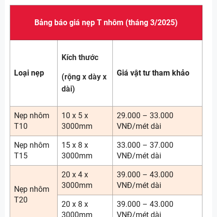
Bảng báo giá nẹp T nhôm (tháng 3/2025)
Kích thước
Loại nẹp
Giá vật tư tham khảo
(rộng x dày x
dài)
Nẹp nhôm
10 x 5 x
29.000 – 33.000
T10
3000mm
VNĐ/mét dài
Nẹp nhôm
15 x 8 x
33.000 – 37.000
T15
3000mm
VNĐ/mét dài
20 x 4 x
39.000 – 43.000
3000mm
VNĐ/mét dài
Nẹp nhôm
T20
20 x 8 x
39.000 – 43.000
3000mm
VNĐ/mét dài