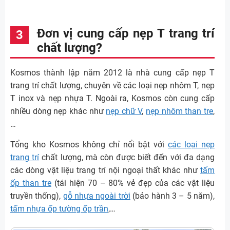
Đơn vị cung cấp nẹp T trang trí
chất lượng?
Kosmos thành lập năm 2012 là nhà cung cấp nẹp T
trang trí chất lượng, chuyên về các loại nẹp nhôm T, nẹp
T inox và nẹp nhựa T. Ngoài ra, Kosmos còn cung cấp
nhiều dòng nẹp khác như
nẹp chữ V
,
nẹp nhôm than tre
,
…
Tổng kho Kosmos không chỉ nổi bật với
các loại nẹp
trang trí
chất lượng, mà còn được biết đến với đa dạng
các dòng vật liệu trang trí nội ngoại thất khác như
tấm
ốp than tre
(tái hiện 70 – 80% vẻ đẹp của các vật liệu
truyền thống),
gỗ nhựa ngoài trời
(bảo hành 3 – 5 năm),
tấm nhựa ốp tường ốp trần
,…