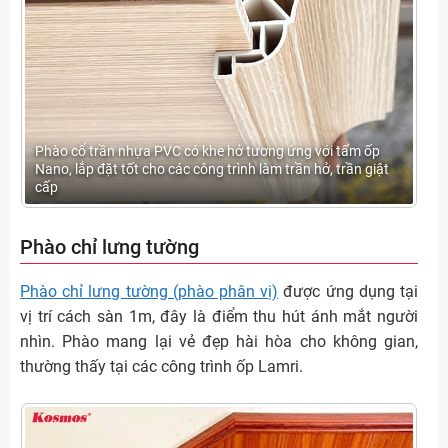
Phào cổ trần nhựa PVC có khe hở tương ứng với tấm ốp
Nano, lắp đặt tốt cho các công trình làm trần hở, trần giật
cấp
Phào chỉ lưng tường
Phào chỉ lưng tường (phào phân vị)
được ứng dụng tại
vị trí cách sàn 1m, đây là điểm thu hút ánh mắt người
nhìn. Phào mang lại vẻ đẹp hài hòa cho không gian,
thường thấy tại các công trình ốp Lamri.