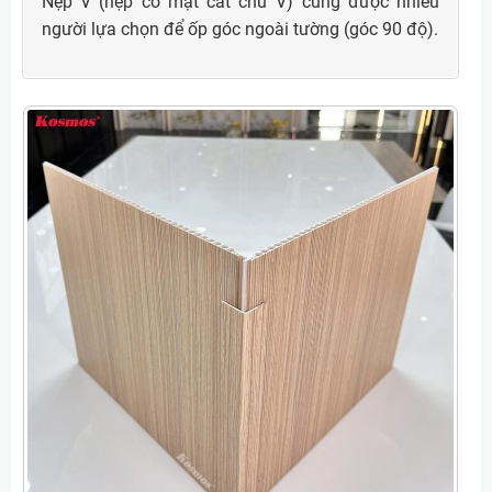
Nẹp V (nẹp có mặt cắt chữ V) cũng được nhiều
người lựa chọn để ốp góc ngoài tường (góc 90 độ).