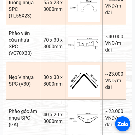
tường nhựa
55 x 23 x
VND/m
SPC
3000mm
dài
(TL55X23)
Phào viền
~40.000
cửa nhựa
70 x 30 x
VND/m
SPC
3000mm
dài
(VC70X30)
~23.000
Nẹp V nhựa
30 x 30 x
VND/m
SPC (V30)
3000mm
dài
Phào góc âm
~23.000
40 x 20 x
nhựa SPC
VND/m
3000mm
(GA)
dài