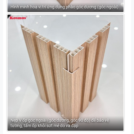
Hình minh hoạ vị trí ứng dụng phào góc dương (góc ngoài)
Nẹp V ốp góc ngoài (góc dương, góc 90 độ) để bảo vệ
tường, tấm ốp khỏi sứt mẻ do va đập