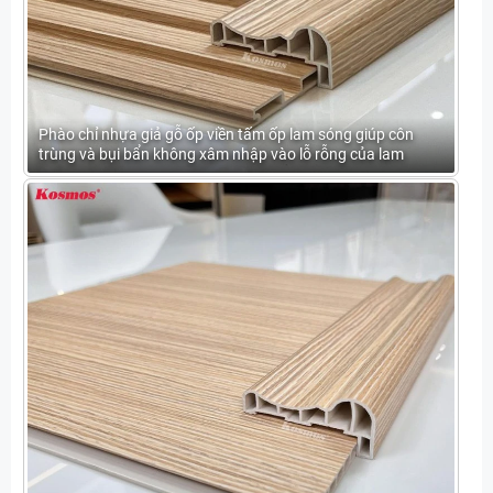
Phào chỉ nhựa giả gỗ ốp viền tấm ốp lam sóng giúp côn
trùng và bụi bẩn không xâm nhập vào lỗ rỗng của lam