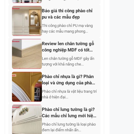
Báo giá thi công phào chỉ
pu và các mẫu đẹp
Thi công phào chỉ PU mạ vàng
hay các mẫu mang phong...
Review len chân tường gỗ
công nghiệp MDF có tốt
không? Bảng giá, phân loại
Len chân tường gỗ MDF gây ấn
tượng với khả năng che...
Phào chỉ nhựa là gì? Phân
loại và ứng dụng của phào
nhựa
Phào chỉ nhựa là vật liệu trang trí
nhà ở hiện đại...
Phào chỉ lưng tường là gì?
Các mẫu chỉ lưng mới hiện
nay
Phào chỉ lưng tường là loại phào
đem lại điểm nhấn ấn...