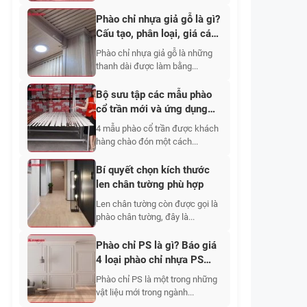
Phào chỉ nhựa giả gỗ là gì?
Cấu tạo, phân loại, giá các
mẫu đẹp
Phào chỉ nhựa giả gỗ là những
thanh dài được làm bằng...
Bộ sưu tập các mẫu phào
cổ trần mới và ứng dụng
của nó
4 mẫu phào cổ trần được khách
hàng chào đón một cách...
Bí quyết chọn kích thước
len chân tường phù hợp
Len chân tường còn được gọi là
phào chân tường, đây là...
Phào chỉ PS là gì? Báo giá
4 loại phào chỉ nhựa PS
mới nhất
Phào chỉ PS là một trong những
vật liệu mới trong ngành...