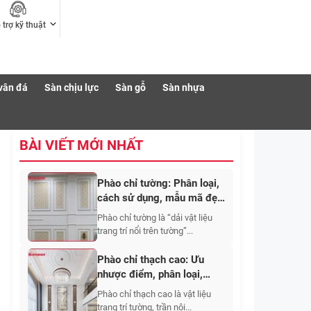
 trợ kỹ thuật
vân đá
Sàn chịu lực
Sàn gỗ
Sàn nhựa
BÀI VIẾT MỚI NHẤT
Phào chỉ tường: Phân loại,
cách sử dụng, mẫu mã đẹp
cho phòng khách
Phào chỉ tường là “dải vật liệu
trang trí nổi trên tường”...
Phào chỉ thạch cao: Ưu
nhược điểm, phân loại,
mẫu đẹp, báo giá
Phào chỉ thạch cao là vật liệu
trang trí tường, trần nội...