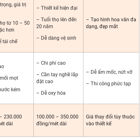
rọng, giá trị
– Thiết kế hiện đại
– Tuổi thọ lên đến
– Tạo hình hoa văn đa
thọ từ 10 – 50
20 năm
dạng, đẹp mắt
ặc hơn
– Dễ dàng vệ sinh
 tái chế
– Chi phí cao
ao
– Dễ ẩm mốc, nứt vỡ
– Cần tay nghề lắp
 mối mọt
đặt cao
– Thi công phức tạp
 nước kém
– Dễ oxy hóa
– 230.000
100.000 – 350.000
Giá thay đổi tùy thuộc
ét dài
đồng/mét dài
vào thiết kế