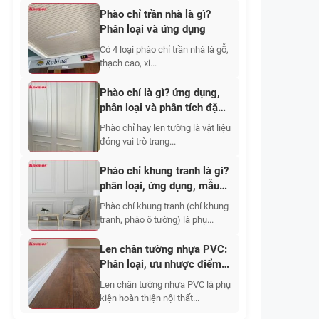
Phào chỉ trần nhà là gì?
Phân loại và ứng dụng
Có 4 loại phào chỉ trần nhà là gỗ,
thạch cao, xi...
Phào chỉ là gì? ứng dụng,
phân loại và phân tích đặc
điểm từng loại
Phào chỉ hay len tường là vật liệu
đóng vai trò trang...
Phào chỉ khung tranh là gì?
phân loại, ứng dụng, mẫu
đẹp kèm giá
Phào chỉ khung tranh (chỉ khung
tranh, phào ô tường) là phụ...
Len chân tường nhựa PVC:
Phân loại, ưu nhược điểm,
giá bán 2026
Len chân tường nhựa PVC là phụ
kiện hoàn thiện nội thất...