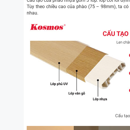
Cấu tạo của phào nhựa gồm 3 lớp: lớp cốt lõi định 
Tùy theo chiều cao của phào (75 – 98mm), ta có 
nhau.
Cấu tạo