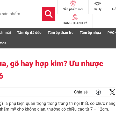
Đại lý
Hỗ
Sản phẩm mới
HÀNG THANH LÝ
ch-mái
Tấm ốp đá dẻo
Tấm ốp than tre
Tấm ốp nhựa
PVC 
g nhựa, gỗ hay hợp kim? Ưu nhược điểm, báo giá các loại 2026
smos
ựa, gỗ hay hợp kim? Ưu nhược
6
Chia sẻ
 là phụ kiện quan trọng trong trang trí nội thất, có chức năng
h thẩm mỹ cho không gian, thường có chiều cao từ 7 – 12cm.