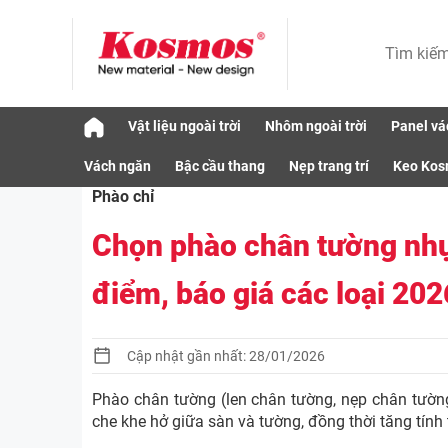
Skip
Vật liệu ngoài trời
Nhôm ngoài trời
Panel vá
to
Vật liệu
Phào chỉ
Chọn phào chân tườn
content
Vách ngăn
Bậc cầu thang
Nẹp trang trí
Keo Ko
Phào chỉ
Chọn phào chân tường nh
điểm, báo giá các loại 202
Cập nhật gần nhất: 28/01/2026
Phào chân tường (len chân tường, nẹp chân tường)
che khe hở giữa sàn và tường, đồng thời tăng tín