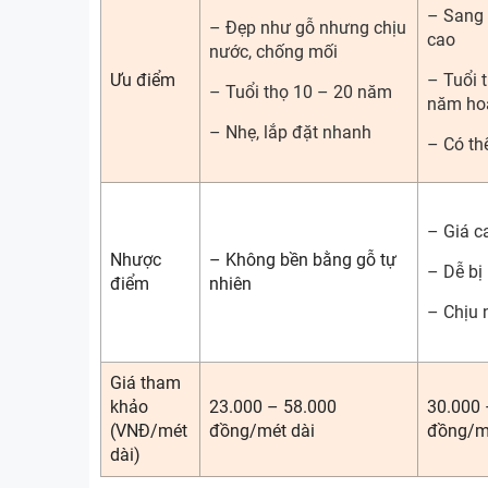
– Sang t
– Đẹp như gỗ nhưng chịu
cao
nước, chống mối
Ưu điểm
– Tuổi 
– Tuổi thọ 10 – 20 năm
năm ho
– Nhẹ, lắp đặt nhanh
– Có thể
– Giá c
Nhược
– Không bền bằng gỗ tự
– Dễ bị
điểm
nhiên
– Chịu
Giá tham
khảo
23.000 – 58.000
30.000 
(VNĐ/mét
đồng/mét dài
đồng/m
dài)