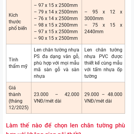
– 97 x 15 x 2500mm
– 79 x 14 x 2500mm
– 95 x 12 x
Kích
– 76 x 14 x 2500mm
3000mm
thước
– 98 x 15 x 2500mm
– 75 x 15 x
phổ biến
– 97 x 15 x 2500mm
2440mm
– 90 x 15 x 2500mm
Len chân tường nhựa
Len chân tường
PS đa dạng vân gỗ,
nhựa PVC được
Tính
phù hợp với mọi mẫu
thiết kế cùng mẫu
thẩm mỹ
mã sàn gỗ và sàn
với tấm nhựa ốp
nhựa
tường
Giá
thành
23.000 – 42.000
29.000 – 48.000
(tháng
VNĐ/mét dài
VNĐ/mét dài
12/2025)
Làm thế nào để chọn len chân tường phù