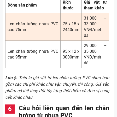
Kích
Giá vật tư
Dòng sản phẩm
thước
tham khảo
31.000 –
Len chân tường nhựa PVC
75 x 15 x
33.000
cao 75mm
2440mm
VNĐ/mét
dài
29.000 –
Len chân tường nhựa PVC
95 x 12 x
35.000
cao 95mm
3000mm
VNĐ/mét
dài
Lưu ý:
Trên là giá vật tư len chân tường PVC chưa bao
gồm các chi phí khác như vận chuyển, thi công. Giá sản
phẩm có thể thay đổi tùy từng thời điểm và đơn vị cung
cấp khác nhau.
Câu hỏi liên quan đến len chân
tường từ nhựa PVC