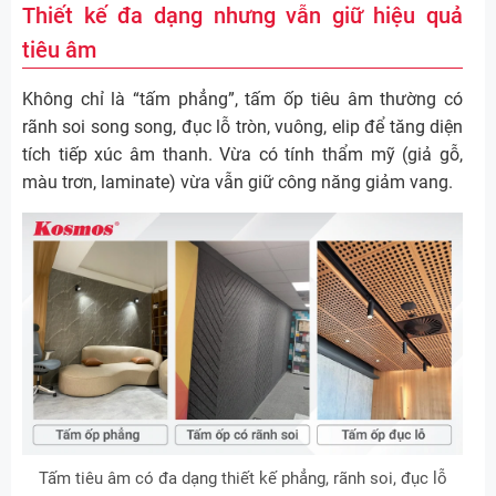
Thiết kế đa dạng nhưng vẫn giữ hiệu quả
tiêu âm
Không chỉ là “tấm phẳng”, tấm ốp tiêu âm thường có
rãnh soi song song, đục lỗ tròn, vuông, elip để tăng diện
tích tiếp xúc âm thanh. Vừa có tính thẩm mỹ (giả gỗ,
màu trơn, laminate) vừa vẫn giữ công năng giảm vang.
Tấm tiêu âm có đa dạng thiết kế phẳng, rãnh soi, đục lỗ