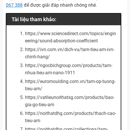
067 388
để được giải đáp nhanh chóng nhé.
Tài liệu tham khảo:
https://www.sciencedirect.com/topics/engin
eering/sound-absorption-coefficient
https://ivn.com.vn/dich-vu/tam-tieu-am-ivn-
chinh-hang/
https://ngocbichgroup.com/products/tam-
nhua-tieu-am-nano-1911
https://euromoulding.com.vn/tam-op-tuong-
tieu-am/
https://vatlieunoithatsg.com/products/bao-
gia-go-tieu-am
https://noithatdhg.com/products/thach-cao-
tieu-am
https://noithatdhg.com/collections/tam-