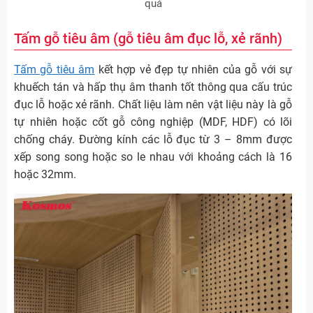
quả
Tấm gỗ tiêu âm (gỗ tiêu âm đục lỗ, xẻ rãnh)
Tấm gỗ tiêu âm
kết hợp vẻ đẹp tự nhiên của gỗ với sự
khuếch tán và hấp thụ âm thanh tốt thông qua cấu trúc
đục lỗ hoặc xẻ rãnh. Chất liệu làm nên vật liệu này là gỗ
tự nhiên hoặc cốt gỗ công nghiệp (MDF, HDF) có lõi
chống cháy. Đường kính các lỗ đục từ 3 – 8mm được
xếp song song hoặc so le nhau với khoảng cách là 16
hoặc 32mm.