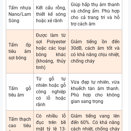
Giúp hấp thụ âm thanh
Tấm nhựa
Kết cấu rỗng,
và chống ẩm. Phù hợp
Nano/Lam
thiết kế sóng
cho cả trang trí và hỗ
Sóng
hoặc xẻ rãnh
trợ cách âm
Được làm từ
sợi Polyester
Giảm tiếng ồn đến
Tấm ốp
hoặc các loại
30dB, cách âm tốt và
tiêu âm
bông khác
có khả năng chịu nhiệt,
sợi bông
(khoáng, thủy
chống cháy
tinh)
Từ gỗ tự
Vừa đẹp tự nhiên, vừa
nhiên hoặc gỗ
Tấm gỗ
khuếch tán âm thanh.
công nghiệp
tiêu âm
Phù hợp cho không
có lỗ hoặc
gian sang trọng
rãnh
Có nhiều lỗ
Giảm tiếng vang lên
Tấm thạch
đục trên bề
đến 60%. Có khả năng
cao tiêu
mặt tỷ lệ 13-
cách nhiệt, chống cháy