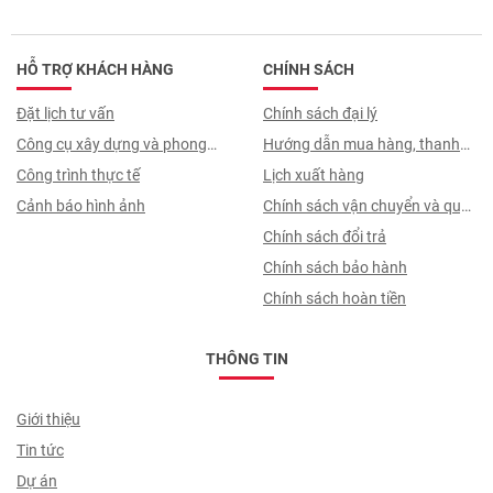
HỖ TRỢ KHÁCH HÀNG
CHÍNH SÁCH
Đặt lịch tư vấn
Chính sách đại lý
Công cụ xây dựng và phong
Hướng dẫn mua hàng, thanh
thuỷ
Công trình thực tế
toán, quy trình ký hợp đồng
Lịch xuất hàng
Cảnh báo hình ảnh
Chính sách vận chuyển và quy
trình giao nhận
Chính sách đổi trả
Chính sách bảo hành
Chính sách hoàn tiền
THÔNG TIN
Giới thiệu
Tin tức
Dự án