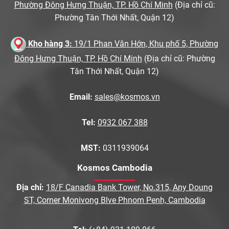
Phường Đông Hưng Thuận, TP. Hồ Chí Minh
(Địa chỉ cũ:
Phường Tân Thới Nhất, Quận 12)
Kho hàng 3:
19/1 Phan Văn Hớn, Khu phố 5, Phường
Đông Hưng Thuận, TP. Hồ Chí Minh
(Địa chỉ cũ: Phường
Tân Thới Nhất, Quận 12)
Email:
sales@kosmos.vn
Tel:
0932 067 388
MST:
0311939064
Kosmos Cambodia
Địa chỉ:
18/F Canadia Bank Tower, No.315, Any Doung
ST, Corner Monivong Blve Phnom Penh, Cambodia