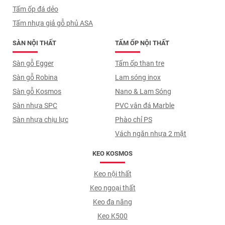
Tấm ốp đá dẻo
Tấm nhựa giả gỗ phủ ASA
SÀN NỘI THẤT
TẤM ỐP NỘI THẤT
Sàn gỗ Egger
Tấm ốp than tre
Sàn gỗ Robina
Lam sóng inox
Sàn gỗ Kosmos
Nano & Lam Sóng
Sàn nhựa SPC
PVC vân đá Marble
Sàn nhựa chịu lực
Phào chỉ PS
Vách ngăn nhựa 2 mặt
KEO KOSMOS
Keo nội thất
Keo ngoại thất
Keo đa năng
Keo K500