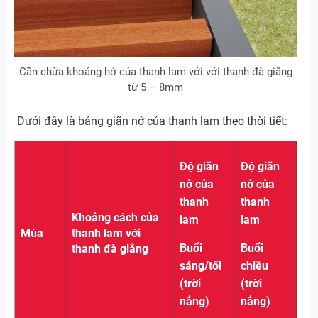
Cần chừa khoảng hở của thanh lam với với thanh đà giằng
từ 5 – 8mm
Dưới đây là bảng giãn nở của thanh lam theo thời tiết:
Độ giãn
Độ giãn
nở của
nở của
thanh
thanh
Khoảng cách của
lam
lam
Mùa
thanh lam với
Buổi
Buổi
thanh đà giằng
sáng/tối
chiều
(trời
(trời
nắng)
nắng)