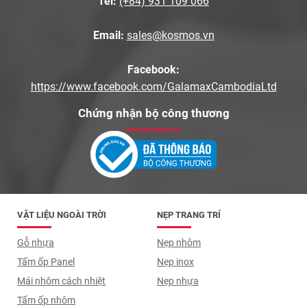
Tel:
(+84) 931 109 066
Email:
sales@kosmos.vn
Facebook:
https://www.facebook.com/GalamaxCambodiaLtd
Chứng nhận bộ công thương
VẬT LIỆU NGOÀI TRỜI
NẸP TRANG TRÍ
Gỗ nhựa
Nẹp nhôm
Tấm ốp Panel
Nẹp inox
Mái nhôm cách nhiệt
Nẹp nhựa
Tấm ốp nhôm