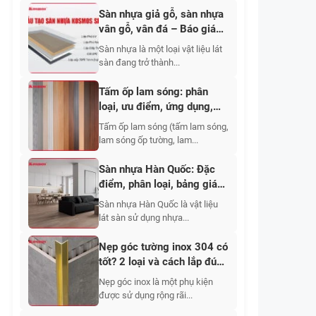
Sàn nhựa giả gỗ, sàn nhựa
vân gỗ, vân đá – Báo giá
mới nhất
Sàn nhựa là một loại vật liệu lát
sàn đang trở thành...
Tấm ốp lam sóng: phân
loại, ưu điểm, ứng dụng,
báo giá 2026
Tấm ốp lam sóng (tấm lam sóng,
lam sóng ốp tường, lam...
Sàn nhựa Hàn Quốc: Đặc
điểm, phân loại, bảng giá
2026
Sàn nhựa Hàn Quốc là vật liệu
lát sàn sử dụng nhựa...
Nẹp góc tường inox 304 có
tốt? 2 loại và cách lắp đúng
chuẩn
Nẹp góc inox là một phụ kiện
được sử dụng rộng rãi...