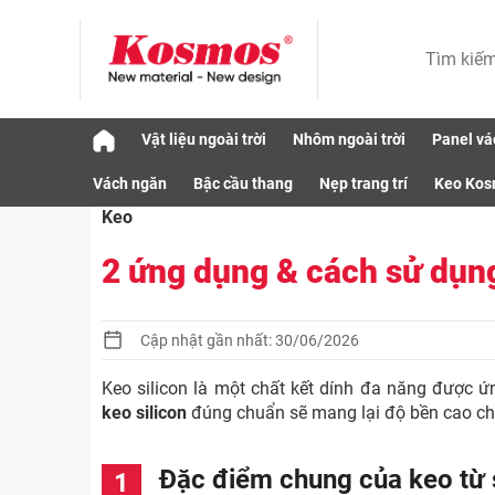
Skip
Vật liệu ngoài trời
Nhôm ngoài trời
Panel vá
to
Vật liệu
Keo
2 ứng dụng & cách sử dụn
content
Vách ngăn
Bậc cầu thang
Nẹp trang trí
Keo Ko
Keo
2 ứng dụng & cách sử dụn
Cập nhật gần nhất: 30/06/2026
Keo silicon là một chất kết dính đa năng được ứn
keo silicon
đúng chuẩn sẽ mang lại độ bền cao cho
Đặc điểm chung của keo từ 