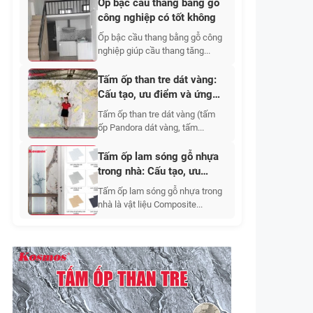
Ốp bậc cầu thang bằng gỗ
công nghiệp có tốt không
Ốp bậc cầu thang bằng gỗ công
nghiệp giúp cầu thang tăng...
Tấm ốp than tre dát vàng:
Cấu tạo, ưu điểm và ứng
dụng
Tấm ốp than tre dát vàng (tấm
ốp Pandora dát vàng, tấm...
Tấm ốp lam sóng gỗ nhựa
trong nhà: Cấu tạo, ưu
nhược điểm, bộ sưu tập,
Tấm ốp lam sóng gỗ nhựa trong
ứng dụng, báo giá
nhà là vật liệu Composite...