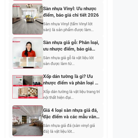
Sàn nhựa Vinyl: Ưu nhược
điểm, báo giá chi tiết 2026
Sàn nhựa Vinyl (tấm Vinyl lót
sàn) là sản phẩm được làm...
Sàn nhựa giả gỗ: Phân loại,
ưu nhược điểm, báo giá
2026
Sàn nhựa giả gỗ là vật liệu lót
sàn được làm từ...
Xốp dán tường là gì? Ưu
nhược điểm và phân loại cụ
thể
Xốp dán tường là vật liệu trang trí
nội thất hiện đại...
Giá 4 loại sàn nhựa giả đá,
đặc điểm và các mẫu vân
đẹp
Sàn nhựa giả đá (sàn vinyl giả
đá) là vật liệu lót...