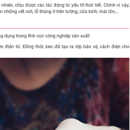
nhiên, chịu được các tác động từ yếu tố thời tiết. Chính vì vậy,
m những vết nứt, lỗ thủng ở trên tường, cửa kính, mái tôn,…
g dụng trong lĩnh vực công nghiệp sản xuất:
iện điện tử. Đồng thời, keo đã tạo ra lớp bảo vệ, cách điện cho