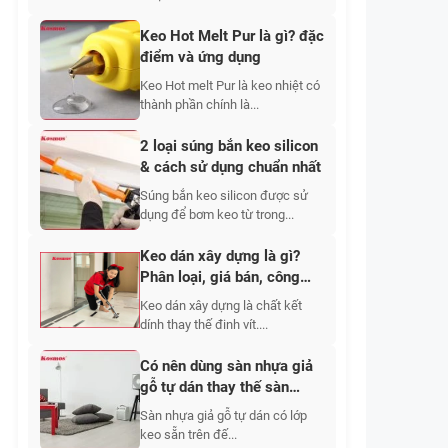
Keo Hot Melt Pur là gì? đặc
điểm và ứng dụng
Keo Hot melt Pur là keo nhiệt có
thành phần chính là...
2 loại súng bắn keo silicon
& cách sử dụng chuẩn nhất
Súng bắn keo silicon được sử
dụng để bơm keo từ trong...
Keo dán xây dựng là gì?
Phân loại, giá bán, công
dụng
Keo dán xây dựng là chất kết
dính thay thế đinh vít....
Có nên dùng sàn nhựa giả
gỗ tự dán thay thế sàn
nhựa dán keo?
Sàn nhựa giả gỗ tự dán có lớp
keo sẵn trên đế...