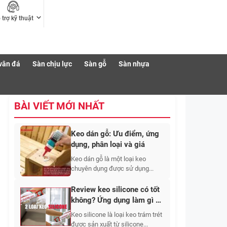
 trợ kỹ thuật
vân đá
Sàn chịu lực
Sàn gỗ
Sàn nhựa
BÀI VIẾT MỚI NHẤT
Keo dán gỗ: Ưu điểm, ứng
dụng, phân loại và giá
Keo dán gỗ là một loại keo
chuyên dụng được sử dụng...
Review keo silicone có tốt
không? Ứng dụng làm gì và
giá bao nhiêu?
Keo silicone là loại keo trám trét
được sản xuất từ ​​silicone...