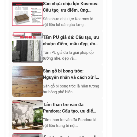
Sàn nhựa chịu lực Kosmos:
Cấu tạo, ưu điểm, ứng
dụng
Sàn nhựa chịu lực Kosmos là
vật liệu lót sàn gác lửng...
Tấm PU giả đá: Cấu tạo, ưu
nhược điểm, mẫu đẹp, ứng
dụng, báo giá 2026
Tấm PU giả đá là giải pháp ốp
tường nhẹ, đẹp và...
Sàn gỗ bị bong tróc:
Nguyên nhân và cách xử lý
nhanh
Sàn gỗ bị bong tróc là hiện tượng
hư hỏng phổ biến...
Tấm than tre vân đá
Pandora: Cấu tạo, ưu điểm,
mẫu đẹp và báo giá mới
Tấm than tre vân đá Pandora là
nhất
vật liệu trang trí nội...