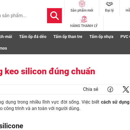
Đại lý
Hỗ
Sản phẩm mới
HÀNG THANH LÝ
ch-mái
Tấm ốp đá dẻo
Tấm ốp than tre
Tấm ốp nhựa
PVC 
g keo silicon đúng chuẩn
smos
g keo silicon đúng chuẩn
Chia sẻ
g dụng trong nhiều lĩnh vực đời sống. Việc biết
cách sử dụng
 công trình và an toàn với người dùng.
silicone