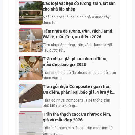
Các loại vật liệu ốp tường, trần, lát sàn
cho nhà lắp ghép
Nhà lắp ghép là loại hình nhà ở được xây
dựng từ...
Tấm nhựa ốp tường, trần, vách, lamri:
Giá rẻ, mẫu đẹp, ưu điểm 2026
Tấm nhựa ốp tường, trần, vách, lamri là vật
liệu được sử...
Trần nhựa giả gỗ: ưu nhược điểm,
mẫu đẹp, báo giá 2026
Trần nhựa giả gỗ (la phông nhựa giả gỗ, trần
nhựa vân...
Trần gỗ nhựa Composite ngoài trời:
Ưu điểm, phân loại, báo giá, 4 lưu ý khi
sử dụng 2026
Trần gỗ nhựa Composite là hệ thống trần
phổ biến cho không...
Trần thả thạch cao: Ưu nhược điểm,
giá và mẫu đẹp 2026
Trần thả thạch cao là loại trần được làm từ
tấm thạch...