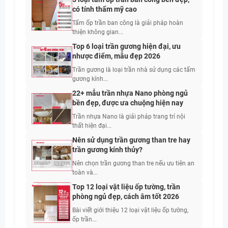
có tính thẩm mỹ cao
Tấm ốp trần ban công là giải pháp hoàn
thiện không gian...
Top 6 loại trần gương hiện đại, ưu
nhược điểm, mẫu đẹp 2026
Trần gương là loại trần nhà sử dụng các tấm
gương kính...
22+ mẫu trần nhựa Nano phòng ngủ
bền đẹp, được ưa chuộng hiện nay
Trần nhựa Nano là giải pháp trang trí nội
thất hiện đại...
Nên sử dụng trần gương than tre hay
trần gương kính thủy?
Nên chọn trần gương than tre nếu ưu tiên an
toàn và...
Top 12 loại vật liệu ốp tường, trần
phòng ngủ đẹp, cách âm tốt 2026
Bài viết giới thiệu 12 loại vật liệu ốp tường,
ốp trần...