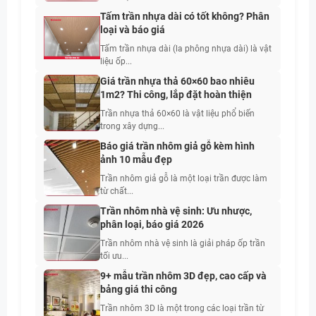
Tấm trần nhựa dài có tốt không? Phân
loại và báo giá
Tấm trần nhựa dài (la phông nhựa dài) là vật
liệu ốp...
Giá trần nhựa thả 60×60 bao nhiêu
1m2? Thi công, lắp đặt hoàn thiện
Trần nhựa thả 60×60 là vật liệu phổ biến
trong xây dựng...
Báo giá trần nhôm giả gỗ kèm hình
ảnh 10 mẫu đẹp
Trần nhôm giả gỗ là một loại trần được làm
từ chất...
Trần nhôm nhà vệ sinh: Ưu nhược,
phân loại, báo giá 2026
Trần nhôm nhà vệ sinh là giải pháp ốp trần
tối ưu...
9+ mẫu trần nhôm 3D đẹp, cao cấp và
bảng giá thi công
Trần nhôm 3D là một trong các loại trần từ