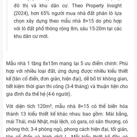
đô thị và khu dân cư. Theo Property Insight
(2024), hơn 65% người mua nhà đất phân lô lựa
chọn xây dựng theo mẫu nhà 8×15 do phù hợp
với lô đất phổ thông rộng 8m, sâu 15-20m tại các
khu dân cư mới.
Mẫu nhà 1 tầng 8x15m mang lại 5 ưu điểm chính: Phù
hợp với nhiều loại đất, ứng dụng được nhiều kiểu thiết
kế (tân cổ điển, đơn giản, hiện đại), dễ bố trí không gian,
tiết kiệm thời gian thi công (3-4 tháng) và thuận tiện cho
gia đình đa thế hệ (4-6 người).
Với diện tích 120m², mẫu nhà 8×15 có thể biến hóa
thành 13 kiểu thiết kế khác nhau bao gồm: Mái bằng,
mái Thái, mái Nhật, mái lệch, có gara, có sân thượng, có
phòng thờ, 3-4 phòng ngủ, phong cách hiện đại, tối giản,
tân cổ điển và hình chữ L. Mỗi kiểu thiết kế đều có