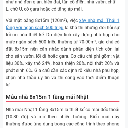
như nhà đơn giản, hiện đại, tân cổ điển, nhà vườn, chữ
L, chữ U, có gara hoặc có tầng áp mái.
Với mặt bằng 8x15m (120m²), việc
xây nhà mái Thái 1
tầng với ngân sách 500 triệu
là khả thi nhưng đòi hỏi sự
tối ưu hóa thiết kế. Do diện tích xây dựng phù hợp cho
mức ngân sách 500 triệu thường từ 70-90m², gia chủ có
đất 8x15m nên cân nhắc dành phần diện tích còn lại
cho sân vườn, lối đi hoặc gara. Cơ cấu chi phí gồm: vật
liệu 30%, xây thô 24%, hoàn thiện 20%, nội thất 20% và
phát sinh 6%. Gia chủ cần xác định rõ kiểu nhà phù hợp,
chọn nhà thầu uy tín và thi công vào thời điểm thuận
lợi.
Mẫu nhà 8x15m 1 tầng mái Nhật
Nhà mái Nhật 1 tầng 8x15m là thiết kế có mái dốc thoải
(10-30 độ) và mở theo nhiều hướng. Kiểu mái này
thường được ứng dụng trong các công trình theo phong