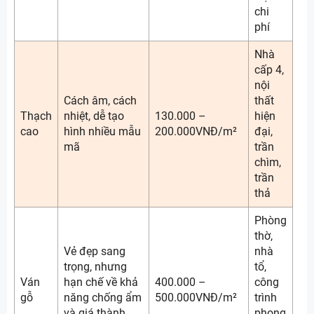
chi
phí
Nhà
cấp 4,
nội
Cách âm, cách
thất
Thạch
nhiệt, dễ tạo
130.000 –
hiện
cao
hình nhiều mẫu
200.000VNĐ/m²
đại,
mã
trần
chìm,
trần
thả
Phòng
thờ,
Vẻ đẹp sang
nhà
trọng, nhưng
tổ,
Ván
hạn chế về khả
400.000 –
công
gỗ
năng chống ẩm
500.000VNĐ/m²
trình
và giá thành
phong