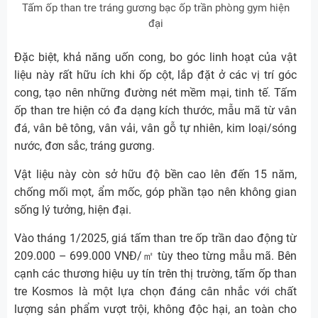
Tấm ốp than tre tráng gương bạc ốp trần phòng gym hiện
đại
Đặc biệt, khả năng uốn cong, bo góc linh hoạt của vật
liệu này rất hữu ích khi ốp cột, lắp đặt ở các vị trí góc
cong, tạo nên những đường nét mềm mại, tinh tế. Tấm
ốp than tre hiện có đa dạng kích thước, mẫu mã từ vân
đá, vân bê tông, vân vải, vân gỗ tự nhiên, kim loại/sóng
nước, đơn sắc, tráng gương.
Vật liệu này còn sở hữu độ bền cao lên đến 15 năm,
chống mối mọt, ẩm mốc, góp phần tạo nên không gian
sống lý tưởng, hiện đại.
Vào tháng 1/2025, giá tấm than tre ốp trần dao động từ
209.000 – 699.000 VNĐ/㎡ tùy theo từng mẫu mã. Bên
cạnh các thương hiệu uy tín trên thị trường, tấm ốp than
tre Kosmos là một lựa chọn đáng cân nhắc với chất
lượng sản phẩm vượt trội, không độc hại, an toàn cho