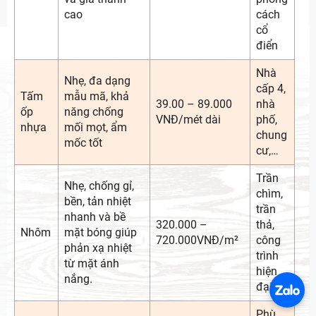
cao
cách
cổ
điển
Nhà
Nhẹ, đa dạng
cấp 4,
Tấm
mẫu mã, khả
39.00 – 89.000
nhà
ốp
năng chống
VNĐ/mét dài
phố,
nhựa
mối mọt, ẩm
chung
mốc tốt
cư,…
Trần
Nhẹ, chống gỉ,
chìm,
bền, tản nhiệt
trần
nhanh và bề
320.000 –
thả,
Nhôm
mặt bóng giúp
720.000VNĐ/m²
công
phản xạ nhiệt
trình
từ mặt ánh
hiện
nắng.
đại
Phù