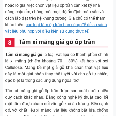
hoặc lô gia, việc chọn vật liệu ốp trần cần xét kỹ khả
năng chịu ẩm, chống mối mọt, độ ổn định màu sắc và
cách lắp đặt trên hệ khung xương. Gia chủ có thể tham
khảo thêm
các loại tấm ốp trần ban công để dễ so sánh
vật liệu phù hợp với điều kiện sử dụng thực tế.
Tấm xi măng giả gỗ ốp trần
Tấm xi măng giả gỗ
là loại vật liệu có thành phần chính
là xi măng (chiếm khoảng 70 – 80%) kết hợp với sợi
Cellulose. Mang bề mặt giả gỗ khá chân thật vật liệu
này là một giải pháp thay thế tuyệt vời cho gỗ tự nhiên,
đặc biệt là trong các ứng dụng ngoài trời.
Tấm xi măng giả gỗ ốp trần được sản xuất dưới nhiều
quy cách khác nhau. Bằng công nghệ kỹ thuật cao, bề
mặt tấm được chạm nổi vân gỗ khá ấn tượng. Bên cạnh
đó, với chất liệu xi măng, vật liệu không bắt lửa, chống