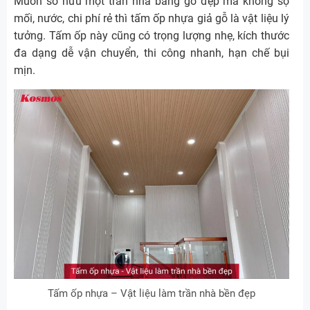
Muốn sở hữu một trần nhà bằng gỗ đẹp mà không sợ
mối, nước, chi phí rẻ thì tấm ốp nhựa giả gỗ là vật liệu lý
tưởng. Tấm ốp này cũng có trọng lượng nhẹ, kích thước
đa dạng dễ vận chuyển, thi công nhanh, hạn chế bụi
mịn.
Tấm ốp nhựa – Vật liệu làm trần nhà bền đẹp