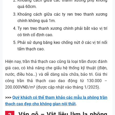
Khoảng cách giữa các thanh xương phụ không
quá 60cm.
Khoảng cách giữa các ty ren treo thanh xương
chính không quá 1m.
Ty ren treo thanh xương chính phải bắt vào vị trí
có tính cố định cao.
Phải sử dụng băng keo chống nứt ở các vị trí nối
tấm thạch cao.
Hiện nay, trần thả thạch cao cũng là loại trần được đánh
giá cao, có khả năng che giấu hệ thống kỹ thuật (điện,
nước, điều hòa…) và dễ dàng sửa chữa, bảo trì. Giá thi
công trần thả thạch cao dao động từ 130.000 –
200.000VNĐ/m² (được cập nhật vào tháng 1/2025).
>>>
Quý khách có thể tham khảo các mẫu la phông trần
thạch cao đẹp cho không gian nội thất
.
Ván gỗ – Vật liệu làm la phông