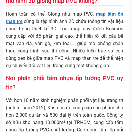
mô hình 3D giống map PVC không?
Hoàn toàn có thể. Giống như map PVC,
map tấm ốp
than tre
cũng là tệp hình ảnh 2D chứa thông tin vật liệu
dùng trong thiết kế 3D. Loại map này được Kosmos
cung cấp với độ phân giải cao, thể hiện rõ kết cấu bề
mặt vân đá, vân gỗ, kim loại,… giúp mô phỏng chân
thực công trình sau thi công. Nhiều kiến trúc sư còn
dùng xen kẽ giữa map PVC và map than tre để thể hiện
sự chuyển đổi vật liệu trong cùng một không gian.
Nơi phân phối tấm nhựa ốp tường PVC uy
tín?
Với hơn 10 năm kinh nghiệm phân phối vật liệu trang trí
(tính từ năm 2012), Kosmos đã cung cấp sản phẩm cho
hơn 2.000 dự án và 500 đại lý trên toàn quốc. Công ty
sở hữu kho hàng 10.000m² tại TP.HCM, cung cấp tấm
nhựa ốp tường PVC chất lượng. Các dòng tấm ốp nổi