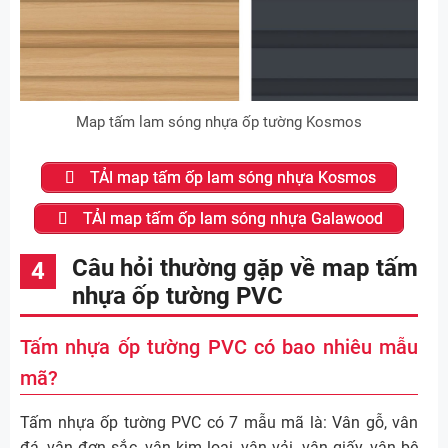
Map tấm lam sóng nhựa ốp tường Kosmos
TẢI map tấm ốp lam sóng nhựa Kosmos
TẢI map tấm ốp lam sóng nhựa Galawood
Câu hỏi thường gặp về map tấm
nhựa ốp tường PVC
Tấm nhựa ốp tường PVC có bao nhiêu mẫu
mã?
Tấm nhựa ốp tường PVC có 7 mẫu mã là: Vân gỗ, vân
đá, vân đơn sắc, vân kim loại, vân vải, vân giấy, vân bê