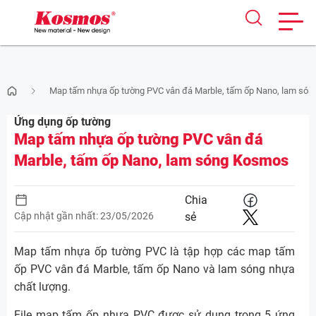
Skip
Map tấm nhựa ốp tường PVC vân đá Marble, tấm ốp Nano, lam só
to
content
Ứng dụng ốp tường
Map tấm nhựa ốp tường PVC vân đá
Marble, tấm ốp Nano, lam sóng Kosmos
Chia
Cập nhật gần nhất: 23/05/2026
sẻ
Map tấm nhựa ốp tường PVC là tập hợp các map tấm
ốp PVC vân đá Marble, tấm ốp Nano và lam sóng nhựa
chất lượng.
File map tấm ốp nhựa PVC được sử dụng trong 5 ứng