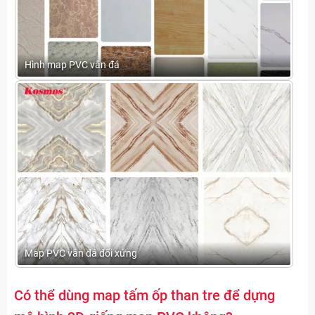
Hình map PVC vân đá
Map PVC vân đá đối xứng
Có thể dùng map tấm ốp than tre để dựng