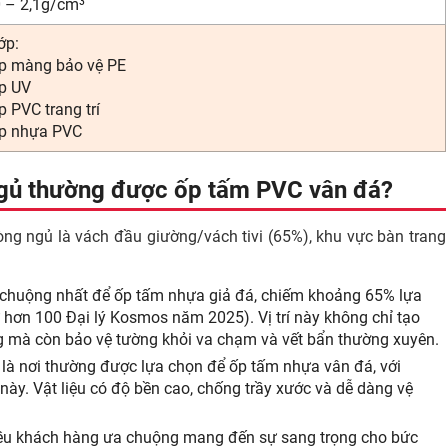
0 – 2,1g/cm³
ớp:
p màng bảo vệ PE
p UV
p PVC trang trí
p nhựa PVC
 ngủ thường được ốp tấm PVC vân đá?
òng ngủ là vách đầu giường/vách tivi (65%), khu vực bàn trang
ưa chuộng nhất để ốp tấm nhựa giả đá, chiếm khoảng 65% lựa
ừ hơn 100 Đại lý Kosmos năm 2025). Vị trí này không chỉ tạo
 mà còn bảo vệ tường khỏi va chạm và vết bẩn thường xuyên.
 là nơi thường được lựa chọn để ốp tấm nhựa vân đá, với
ày. Vật liệu có độ bền cao, chống trầy xước và dễ dàng vệ
hiều khách hàng ưa chuộng mang đến sự sang trọng cho bức