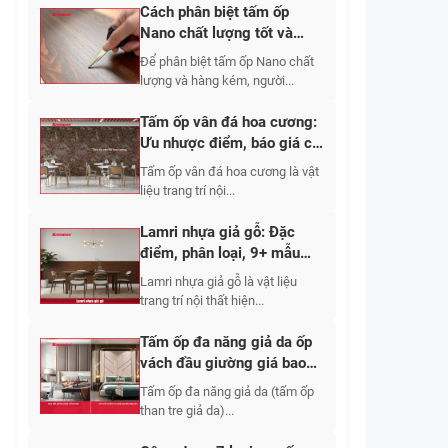
Cách phân biệt tấm ốp
Nano chất lượng tốt và
hàng kém là gì?
Để phân biệt tấm ốp Nano chất
lượng và hàng kém, người...
Tấm ốp vân đá hoa cương:
Ưu nhược điểm, báo giá chi
tiết 2026
Tấm ốp vân đá hoa cương là vật
liệu trang trí nội...
Lamri nhựa giả gỗ: Đặc
điểm, phân loại, 9+ mẫu
đẹp và báo giá
Lamri nhựa giả gỗ là vật liệu
trang trí nội thất hiện...
Tấm ốp đa năng giả da ốp
vách đầu giường giá bao
nhiêu? Mẫu nào đẹp?
Tấm ốp đa năng giả da (tấm ốp
than tre giả da)...