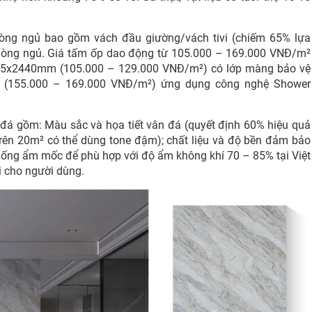
phòng ngủ bao gồm vách đầu giường/vách tivi (chiếm 65% lựa
phòng ngủ. Giá tấm ốp dao động từ 105.000 – 169.000 VNĐ/m²
0×2,5x2440mm (105.000 – 129.000 VNĐ/m²) có lớp màng bảo vệ
 (155.000 – 169.000 VNĐ/m²) ứng dụng công nghệ Shower
ả đá gồm: Màu sắc và họa tiết vân đá (quyết định 60% hiệu quả
rên 20m² có thể dùng tone đậm); chất liệu và độ bền đảm bảo
 chống ẩm mốc để phù hợp với độ ẩm không khí 70 – 85% tại Việt
 cho người dùng.