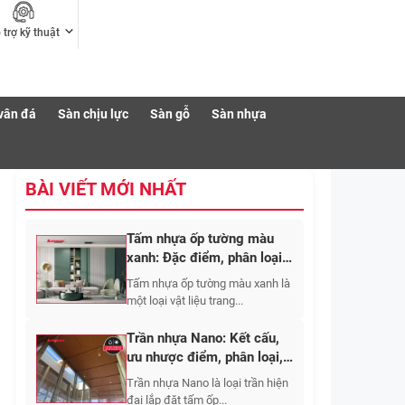
 trợ kỹ thuật
vân đá
Sàn chịu lực
Sàn gỗ
Sàn nhựa
BÀI VIẾT MỚI NHẤT
Tấm nhựa ốp tường màu
xanh: Đặc điểm, phân loại,
mẫu đẹp & giá
Tấm nhựa ốp tường màu xanh là
một loại vật liệu trang...
Trần nhựa Nano: Kết cấu,
ưu nhược điểm, phân loại,
cập nhật báo giá 2026
Trần nhựa Nano là loại trần hiện
đại lắp đặt tấm ốp...