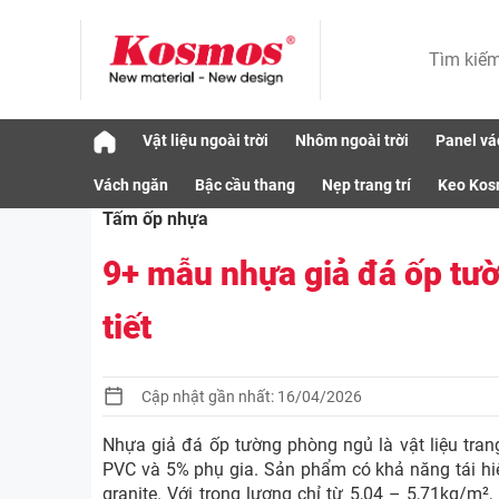
Skip
Vật liệu ngoài trời
Nhôm ngoài trời
Panel vá
to
Vật liệu
Tấm ốp nhựa
9+ mẫu nhựa giả 
content
Vách ngăn
Bậc cầu thang
Nẹp trang trí
Keo Ko
Tấm ốp nhựa
9+ mẫu nhựa giả đá ốp tườ
tiết
Cập nhật gần nhất: 16/04/2026
Nhựa giả đá ốp tường phòng ngủ là vật liệu tran
PVC và 5% phụ gia. Sản phẩm có khả năng tái hi
granite. Với trọng lượng chỉ từ 5,04 – 5,71kg/m²,