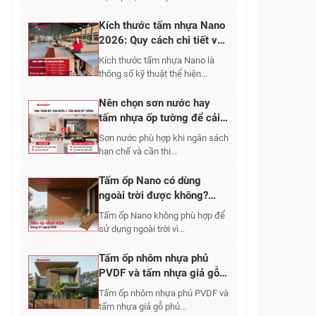
Kích thước tấm nhựa Nano
2026: Quy cách chi tiết và
cách lựa chọn đúng
Kích thước tấm nhựa Nano là
thông số kỹ thuật thể hiện...
Nên chọn sơn nước hay
tấm nhựa ốp tường để cải
tạo không gian sống?
Sơn nước phù hợp khi ngân sách
hạn chế và cần thi...
Tấm ốp Nano có dùng
ngoài trời được không?
Giải pháp nhựa ASA chuyên
Tấm ốp Nano không phù hợp để
dụng cho ngoại thất
sử dụng ngoài trời vì...
Tấm ốp nhôm nhựa phủ
PVDF và tấm nhựa giả gỗ
phủ ASA ngoài trời: Nên
Tấm ốp nhôm nhựa phủ PVDF và
chọn loại nào?
tấm nhựa giả gỗ phủ...