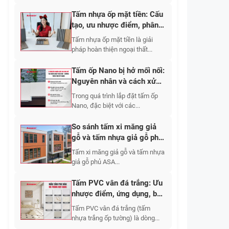
Tấm nhựa ốp mặt tiền: Cấu
tạo, ưu nhược điểm, phân
loại
Tấm nhựa ốp mặt tiền là giải
pháp hoàn thiện ngoại thất...
Tấm ốp Nano bị hở mối nối:
Nguyên nhân và cách xử
lý?
Trong quá trình lắp đặt tấm ốp
Nano, đặc biệt với các...
So sánh tấm xi măng giả
gỗ và tấm nhựa giả gỗ phủ
ASA
Tấm xi măng giả gỗ và tấm nhựa
giả gỗ phủ ASA...
Tấm PVC vân đá trắng: Ưu
nhược điểm, ứng dụng, báo
giá 2026
Tấm PVC vân đá trắng (tấm
nhựa trắng ốp tường) là dòng...