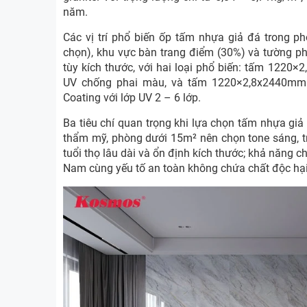
năm.
Các vị trí phổ biến ốp tấm nhựa giả đá trong 
chọn), khu vực bàn trang điểm (30%) và tường 
tùy kích thước, với hai loại phổ biến: tấm 122
UV chống phai màu, và tấm 1220×2,8x2440mm
Coating với lớp UV 2 – 6 lớp.
Ba tiêu chí quan trọng khi lựa chọn tấm nhựa gi
thẩm mỹ, phòng dưới 15m² nên chọn tone sáng, t
tuổi thọ lâu dài và ổn định kích thước; khả năng
Nam cùng yếu tố an toàn không chứa chất độc hại