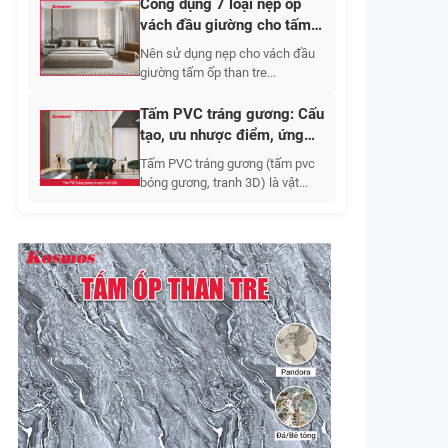
Công dụng 7 loại nẹp ốp
vách đầu giường cho tấm
ốp than tre
Nên sử dụng nẹp cho vách đầu
giường tấm ốp than tre...
Tấm PVC tráng gương: Cấu
tạo, ưu nhược điểm, ứng
dụng, báo giá các loại
Tấm PVC tráng gương (tấm pvc
bóng gương, tranh 3D) là vật...