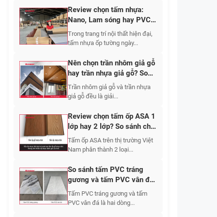
Review chọn tấm nhựa:
Nano, Lam sóng hay PVC
vân đá? So sánh chi tiết
Trong trang trí nội thất hiện đại,
tấm nhựa ốp tường ngày...
Nên chọn trần nhôm giả gỗ
hay trần nhựa giả gỗ? So
sánh ưu nhược điểm thực
Trần nhôm giả gỗ và trần nhựa
tế
giả gỗ đều là giải...
Review chọn tấm ốp ASA 1
lớp hay 2 lớp? So sánh chi
tiết
Tấm ốp ASA trên thị trường Việt
Nam phân thành 2 loại...
So sánh tấm PVC tráng
gương và tấm PVC vân đá
trong trang trí nội thất
Tấm PVC tráng gương và tấm
PVC vân đá là hai dòng...