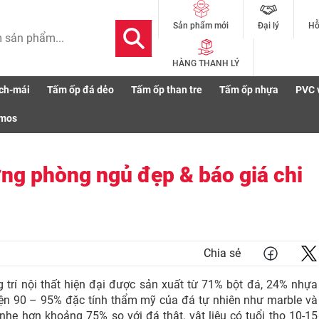
Đại lý
Hỗ
Sản phẩm mới
HÀNG THANH LÝ
ch-mái
Tấm ốp đá dẻo
Tấm ốp than tre
Tấm ốp nhựa
PVC 
đá ốp tường phòng ngủ đẹp & báo giá chi tiết
smos
ng phòng ngủ đẹp & báo giá chi
Chia sẻ
g trí nội thất hiện đại được sản xuất từ 71% bột đá, 24% nhựa
ện 90 – 95% đặc tính thẩm mỹ của đá tự nhiên như marble và
 nhẹ hơn khoảng 75% so với đá thật, vật liệu có tuổi thọ 10-15