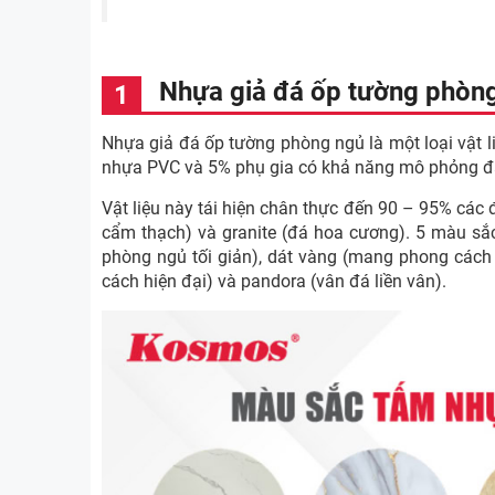
Nhựa giả đá ốp tường phòng
Nhựa giả đá ốp tường phòng ngủ là một loại vật li
nhựa PVC và 5% phụ gia có khả năng mô phỏng đặ
Vật liệu này tái hiện chân thực đến 90 – 95% các
cẩm thạch) và granite (đá hoa cương). 5 màu s
phòng ngủ tối giản), dát vàng (mang phong cách
cách hiện đại) và pandora (vân đá liền vân).