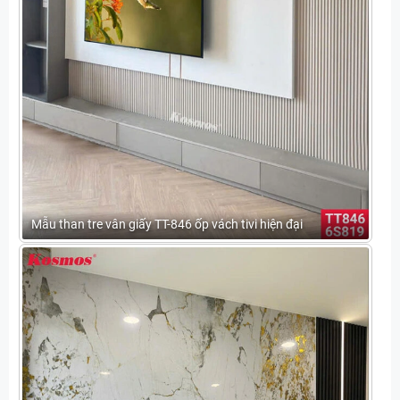
Mẫu than tre vân giấy TT-846 ốp vách tivi hiện đại