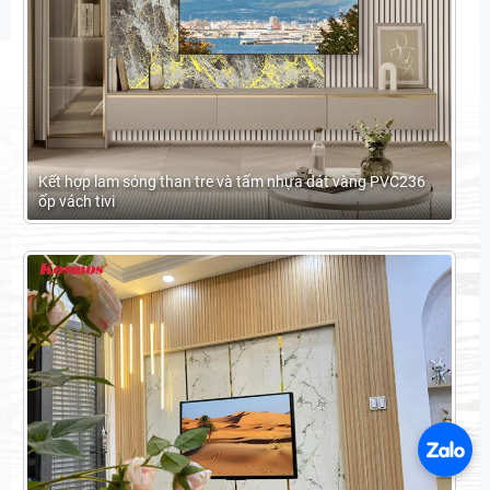
Kết hợp lam sóng than tre và tấm nhựa dát vàng PVC236
ốp vách tivi