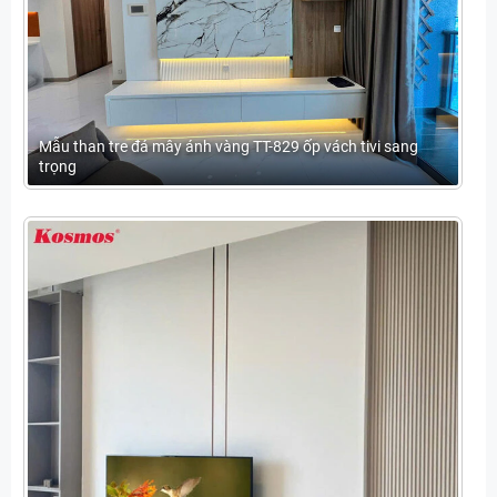
Mẫu than tre đá mây ánh vàng TT-829 ốp vách tivi sang
trọng