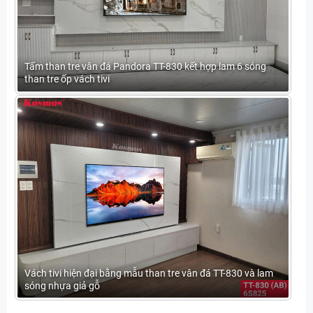
Tấm than tre vân đá Pandora TT-830 kết hợp lam 6 sóng
than tre ốp vách tivi
Vách tivi hiện đại bằng mẫu than tre vân đá TT-830 và lam
sóng nhựa giả gỗ