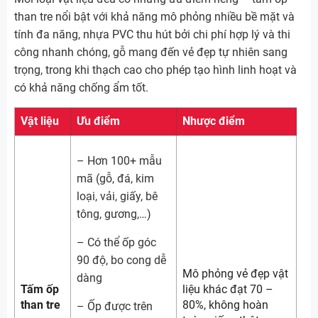
than tre nổi bật với khả năng mô phỏng nhiều bề mặt và
tính đa năng, nhựa PVC thu hút bởi chi phí hợp lý và thi
công nhanh chóng, gỗ mang đến vẻ đẹp tự nhiên sang
trọng, trong khi thạch cao cho phép tạo hình linh hoạt và
có khả năng chống ẩm tốt.
Vật liệu
Ưu điểm
Nhược điểm
– Hơn 100+ mẫu
mã (gỗ, đá, kim
loại, vải, giấy, bê
tông, gương,…)
– Có thể ốp góc
90 độ, bo cong dễ
Mô phỏng vẻ đẹp vật
dàng
Tấm ốp
liệu khác đạt 70 –
than tre
80%, không hoàn
– Ốp được trên