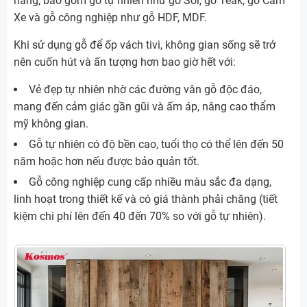
hàng, bao gồm gỗ tự nhiên như gỗ Sồi, gỗ Teak, gỗ Căm
Xe và gỗ công nghiệp như gỗ HDF, MDF.
Khi sử dụng gỗ để ốp vách tivi, không gian sống sẽ trở
nên cuốn hút và ấn tượng hơn bao giờ hết với:
Vẻ đẹp tự nhiên nhờ các đường vân gỗ độc đáo,
mang đến cảm giác gần gũi và ấm áp, nâng cao thẩm
mỹ không gian.
Gỗ tự nhiên có độ bền cao, tuổi thọ có thể lên đến 50
năm hoặc hơn nếu được bảo quản tốt.
Gỗ công nghiệp cung cấp nhiều màu sắc đa dạng,
linh hoạt trong thiết kế và có giá thành phải chăng (tiết
kiệm chi phí lên đến 40 đến 70% so với gỗ tự nhiên).