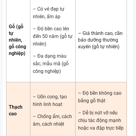
– Có vẻ đẹp tự
nhiên, ấm áp
Gỗ (gỗ
– Độ bền cao lên
tự
– Giá thành cao, cần
đến 50 năm (gỗ tự
nhiên,
bảo dưỡng thường
nhiên)
gỗ công
xuyên (gỗ tự nhiên)
nghiệp)
– Đa dạng màu
sắc, mẫu mã (gỗ
công nghiệp)
– Độ bền không cao
– Uốn cong, tạo
bằng gỗ thật
hình linh hoạt
Thạch
– Dễ bị nứt vỡ nếu
cao
– Chống ẩm, cách
chịu tác động mạnh
âm, cách nhiệt
hoặc va đập trực tiếp