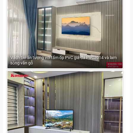
Vách tivi ấn tượng với tấm ốp PVC giả đá PVC2014 và lam
sóng vân gỗ