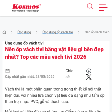
Skip
Ứng dụng
Ứng dụng ốp vách tivi
Nên ốp vách tivi bằn
to
content
Ứng dụng ốp vách tivi
Nên ốp vách tivi bằng vật liệu gì bền đẹp
nhất? Top các mẫu vách tivi 2026
Chia
Cập nhật gần nhất: 23/05/2026
sẻ
Vách tivi là một phần quan trọng trong thiết kế nội thất
hiện đại, với nhiều lựa chọn vật liệu đa dạng như tấm ốp
than tre, nhựa PVC, gỗ và thạch cao.
Mỗi loại vật liệu đều có những ưu điểm riêng – tấm ốp