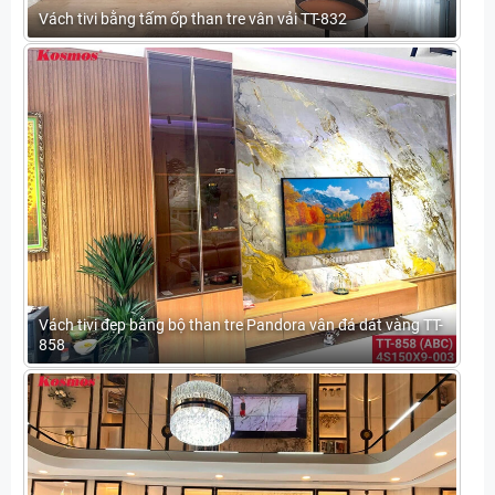
Vách tivi bằng tấm ốp than tre vân vải TT-832
Vách tivi đẹp bằng bộ than tre Pandora vân đá dát vàng TT-
858