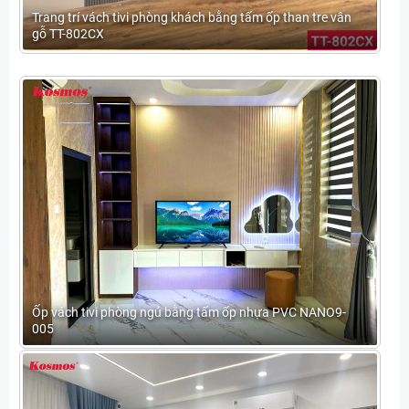
Trang trí vách tivi phòng khách bằng tấm ốp than tre vân
gỗ TT-802CX
Ốp vách tivi phòng ngủ bằng tấm ốp nhựa PVC NANO9-
005