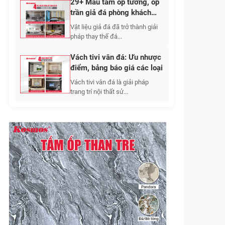
29+ Mẫu tấm ốp tường, ốp
trần giả đá phòng khách
đẹp
Vật liệu giả đá đã trở thành giải
pháp thay thế đá...
Vách tivi vân đá: Ưu nhược
điểm, bảng báo giá các loại
Vách tivi vân đá là giải pháp
trang trí nội thất sử...