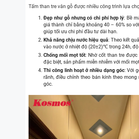
Tấm than tre vân gỗ được nhiều công trình lựa chọ
Đẹp như gỗ nhưng có chi phí hợp lý
: Bề m
giá thành chỉ bằng khoảng 40 – 60% so với
giúp tối ưu chi phí đầu tư dài hạn.
Khả năng chịu nước hiệu quả
: Theo kết q
vào nước ở nhiệt độ (20±2)℃ trong 24h, độ 
Chống mối mọt tốt
: Nhờ cốt than tre được
đặc biệt, sản phẩm miễn nhiễm với mối mọt,
Thi công linh hoạt ở nhiều dạng góc
: Với
rãnh, điều chỉnh theo bán kính theo mong
góc.