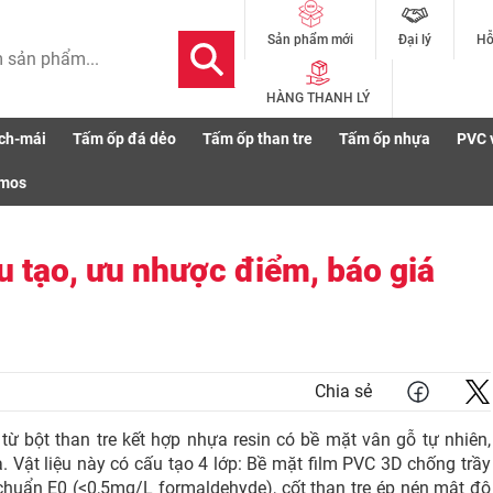
Đại lý
Hỗ
Sản phẩm mới
HÀNG THANH LÝ
ch-mái
Tấm ốp đá dẻo
Tấm ốp than tre
Tấm ốp nhựa
PVC 
e giả gỗ: Cấu tạo, ưu nhược điểm, báo giá 2026
smos
u tạo, ưu nhược điểm, báo giá
Chia sẻ
 từ bột than tre kết hợp nhựa resin có bề mặt vân gỗ tự nhiên,
hà. Vật liệu này có cấu tạo 4 lớp: Bề mặt film PVC 3D chống trầy
chuẩn E0 (<0,5mg/L formaldehyde), cốt than tre ép nén mật độ