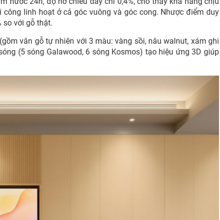
 nước 24h, độ nở chiều dày chỉ 0,4%, cho thấy khả năng chịu
hi công linh hoạt ở cả góc vuông và góc cong. Nhược điểm duy
 so với gỗ thật.
(gồm vân gỗ tự nhiên với 3 màu: vàng sồi, nâu walnut, xám ghi
g sóng (5 sóng Galawood, 6 sóng Kosmos) tạo hiệu ứng 3D giúp