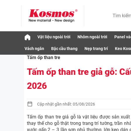
Skip
Vật liệu ngoài trời
Nhôm ngoài trời
Panel vá
to
Vật liệu
Tấm ốp than tre
Tấm ốp than tr
content
Vách ngăn
Bậc cầu thang
Nẹp trang trí
Keo Ko
Tấm ốp than tre
Tấm ốp than tre giả gỗ: Cấ
2026
Cập nhật gần nhất: 05/08/2026
Tấm ốp than tre giả gỗ là vật liệu được sản xuất
thay thế cho gỗ thật trong trang trí tường, trần n
xước gấp 2 – 3 lần sơn phủ thường, lớp keo dán 