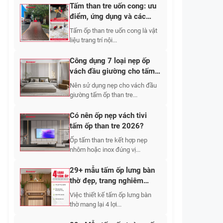
Tấm than tre uốn cong: ưu
điểm, ứng dụng và các
mẫu đẹp
Tấm ốp than tre uốn cong là vật
liệu trang trí nội...
Công dụng 7 loại nẹp ốp
vách đầu giường cho tấm
ốp than tre
Nên sử dụng nẹp cho vách đầu
giường tấm ốp than tre...
Có nên ốp nẹp vách tivi
tấm ốp than tre 2026?
Ốp tấm than tre kết hợp nẹp
nhôm hoặc inox đúng vị...
29+ mẫu tấm ốp lưng bàn
thờ đẹp, trang nghiêm
2026
Việc thiết kế tấm ốp lưng bàn
thờ mang lại 4 lợi...