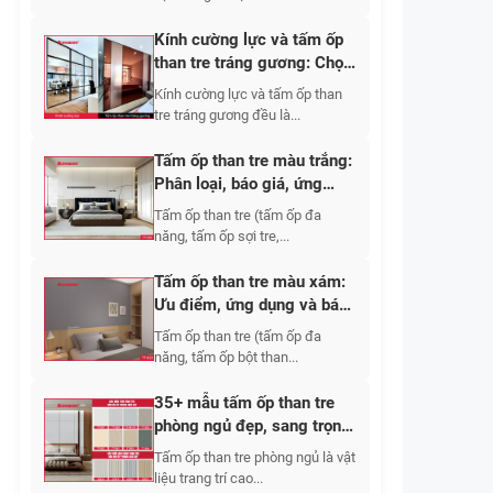
Kính cường lực và tấm ốp
than tre tráng gương: Chọn
giải pháp nào cho vách
Kính cường lực và tấm ốp than
trang trí nội thất?
tre tráng gương đều là...
Tấm ốp than tre màu trắng:
Phân loại, báo giá, ứng
dụng 2026
Tấm ốp than tre (tấm ốp đa
năng, tấm ốp sợi tre,...
Tấm ốp than tre màu xám:
Ưu điểm, ứng dụng và báo
giá 2026
Tấm ốp than tre (tấm ốp đa
năng, tấm ốp bột than...
35+ mẫu tấm ốp than tre
phòng ngủ đẹp, sang trọng,
hiện đại
Tấm ốp than tre phòng ngủ là vật
liệu trang trí cao...