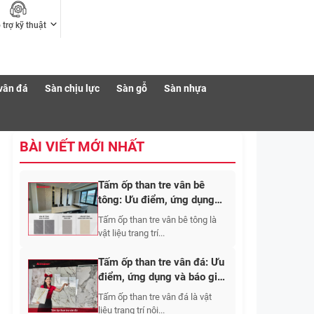
 trợ kỹ thuật
vân đá
Sàn chịu lực
Sàn gỗ
Sàn nhựa
BÀI VIẾT MỚI NHẤT
Tấm ốp than tre vân bê
tông: Ưu điểm, ứng dụng
báo giá các loại 2026
Tấm ốp than tre vân bê tông là
vật liệu trang trí...
Tấm ốp than tre vân đá: Ưu
điểm, ứng dụng và báo giá
2026
Tấm ốp than tre vân đá là vật
liệu trang trí nội...