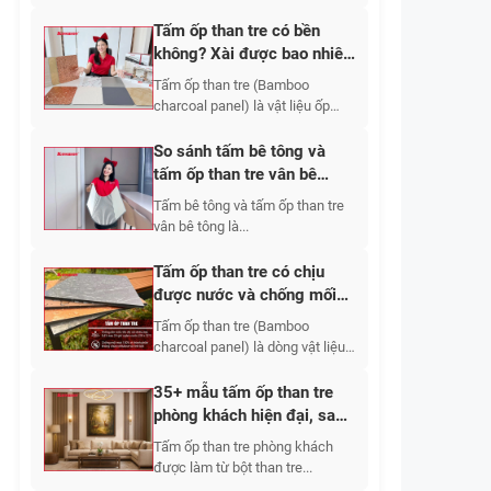
Tấm ốp than tre có bền
không? Xài được bao nhiêu
năm?
Tấm ốp than tre (Bamboo
charcoal panel) là vật liệu ốp
tường,...
So sánh tấm bê tông và
tấm ốp than tre vân bê
tông: Nên chọn loại nào?
Tấm bê tông và tấm ốp than tre
vân bê tông là...
Tấm ốp than tre có chịu
được nước và chống mối
mọt không?
Tấm ốp than tre (Bamboo
charcoal panel) là dòng vật liệu
composite...
35+ mẫu tấm ốp than tre
phòng khách hiện đại, sang
trọng 2026
Tấm ốp than tre phòng khách
được làm từ bột than tre...