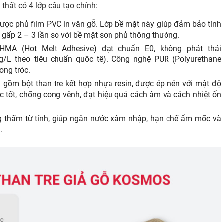
i thất có 4 lớp cấu tạo chính:
được phủ film PVC in vân gỗ. Lớp bề mặt này giúp đảm bảo tính
gấp 2 – 3 lần so với bề mặt sơn phủ thông thường.
HMA (Hot Melt Adhesive) đạt chuẩn E0, không phát thải
/L theo tiêu chuẩn quốc tế). Công nghệ PUR (Polyurethane
ong tróc.
 gồm bột than tre kết hợp nhựa resin, được ép nén với mật độ
c tốt, chống cong vênh, đạt hiệu quả cách âm và cách nhiệt ổn
g thấm từ tính, giúp ngăn nước xâm nhập, hạn chế ẩm mốc và
.