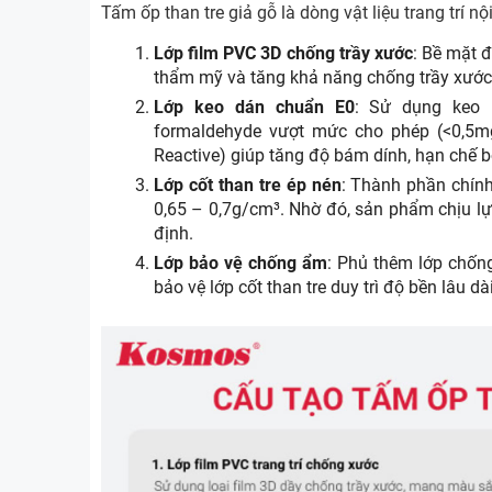
Tấm ốp than tre giả gỗ là dòng vật liệu trang trí nộ
Lớp film PVC 3D chống trầy xước
: Bề mặt 
thẩm mỹ và tăng khả năng chống trầy xước 
Lớp keo dán chuẩn E0
: Sử dụng keo 
formaldehyde vượt mức cho phép (<0,5mg
Reactive) giúp tăng độ bám dính, hạn chế b
Lớp cốt than tre ép nén
: Thành phần chính
0,65 – 0,7g/cm³. Nhờ đó, sản phẩm chịu lự
định.
Lớp bảo vệ chống ẩm
: Phủ thêm lớp chốn
bảo vệ lớp cốt than tre duy trì độ bền lâu dài