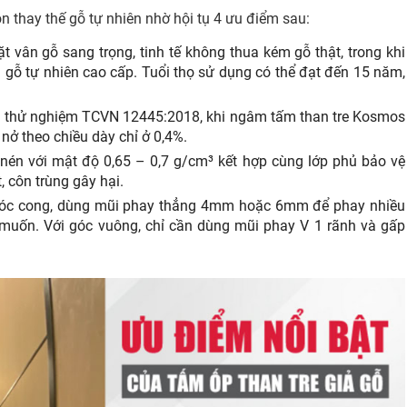
n thay thế gỗ tự nhiên nhờ hội tụ 4 ưu điểm sau:
ặt vân gỗ sang trọng, tinh tế không thua kém gỗ thật, trong khi
 gỗ tự nhiên cao cấp. Tuổi thọ sử dụng có thể đạt đến 15 năm,
uả thử nghiệm TCVN 12445:2018, khi ngâm tấm than tre Kosmos
nở theo chiều dày chỉ ở 0,4%.
 nén với mật độ 0,65 – 0,7 g/cm³ kết hợp cùng lớp phủ bảo vệ
 côn trùng gây hại.
 góc cong, dùng mũi phay thẳng 4mm hoặc 6mm để phay nhiều
 muốn. Với góc vuông, chỉ cần dùng mũi phay V 1 rãnh và gấp