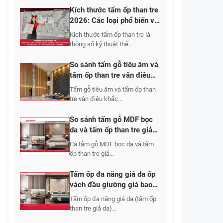
Kích thước tấm ốp than tre
2026: Các loại phổ biến và
cách chọn phù hợp
Kích thước tấm ốp than tre là
thông số kỹ thuật thể...
So sánh tấm gỗ tiêu âm và
tấm ốp than tre vân điêu
khắc: Nên chọn loại nào?
Tấm gỗ tiêu âm và tấm ốp than
tre vân điêu khắc...
So sánh tấm gỗ MDF bọc
da và tấm ốp than tre giả
da: Nên chọn loại nào?
Cả tấm gỗ MDF bọc da và tấm
ốp than tre giả...
Tấm ốp đa năng giả da ốp
vách đầu giường giá bao
nhiêu? Mẫu nào đẹp?
Tấm ốp đa năng giả da (tấm ốp
than tre giả da)...