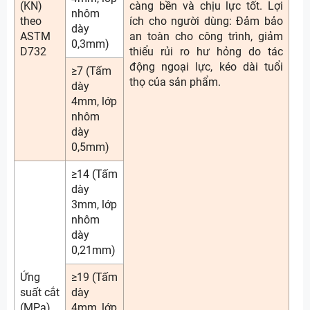
(KN)
càng bền và chịu lực tốt. Lợi
nhôm
theo
ích cho người dùng: Đảm bảo
dày
ASTM
an toàn cho công trình, giảm
0,3mm)
D732
thiểu rủi ro hư hỏng do tác
động ngoại lực, kéo dài tuổi
≥7 (Tấm
thọ của sản phẩm.
dày
4mm, lớp
nhôm
dày
0,5mm)
≥14 (Tấm
dày
3mm, lớp
nhôm
dày
0,21mm)
Ứng
≥19 (Tấm
suất cắt
dày
(MPa)
4mm, lớp