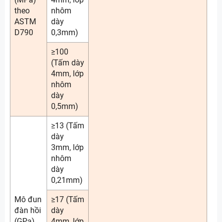
theo
nhôm
ASTM
dày
D790
0,3mm)
≥100
(Tấm dày
4mm, lớp
nhôm
dày
0,5mm)
≥13 (Tấm
dày
3mm, lớp
nhôm
dày
0,21mm)
Mô đun
≥17 (Tấm
đàn hồi
dày
(GPa)
4mm, lớp