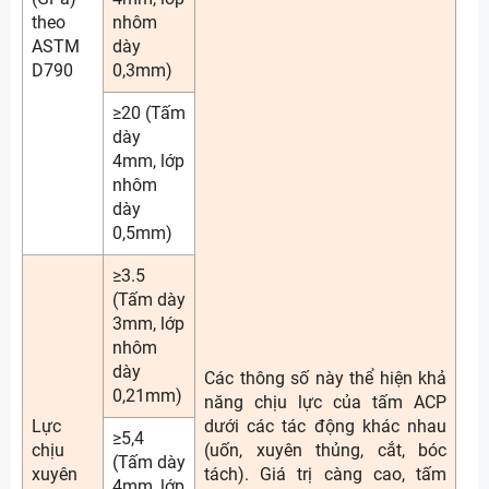
theo
nhôm
ASTM
dày
D790
0,3mm)
≥20 (Tấm
dày
4mm, lớp
nhôm
dày
0,5mm)
≥3.5
(Tấm dày
3mm, lớp
nhôm
dày
Các thông số này thể hiện khả
0,21mm)
năng chịu lực của tấm ACP
Lực
dưới các tác động khác nhau
≥5,4
chịu
(uốn, xuyên thủng, cắt, bóc
(Tấm dày
xuyên
tách). Giá trị càng cao, tấm
4mm, lớp