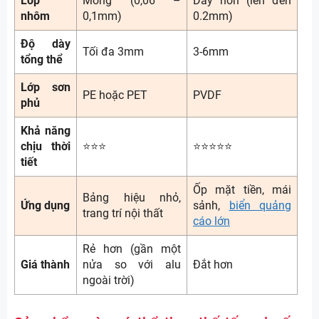
Lớp
Mỏng (0,06 –
Dày hơn (lên đến
nhôm
0,1mm)
0.2mm)
≈ 430.000 đ/m²
Độ dày
0,3mm
Tối đa 3mm
3-6mm
tổng thể
1.400.000
Lớp sơn
đ/tấm
5mm
PE hoặc PET
PVDF
phủ
≈ 470.000 đ/m²
Khả năng
chịu thời
⭐⭐⭐
⭐⭐⭐⭐⭐
tiết
1.570.000
đ/tấm
Ốp mặt tiền, mái
6mm
Bảng hiệu nhỏ,
Ứng dụng
sảnh,
biển quảng
trang trí nội thất
≈ 528.000 đ/m²
cáo lớn
Rẻ hơn (gần một
Giá thành
nửa so với alu
Đắt hơn
1.580.000
ngoài trời)
đ/tấm
4mm
≈ 531.000 đ/m²