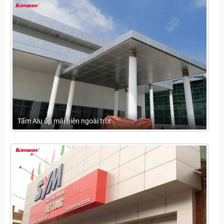
Tấm Alu ốp mái hiên ngoài trời