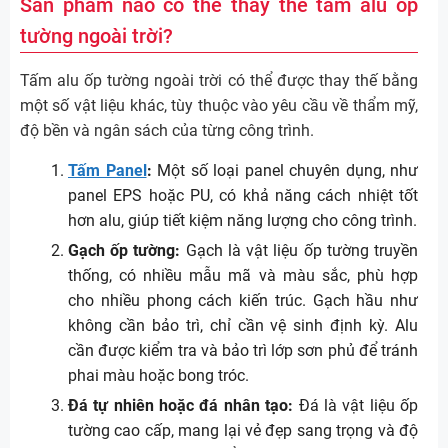
Sản phẩm nào có thể thay thế tấm alu ốp
tường ngoài trời?
1.690.000
Tấm alu ốp tường ngoài trời có thể được thay thế bằng
đ/tấm
0.4mm
5mm
một số vật liệu khác, tùy thuộc vào yêu cầu về thẩm mỹ,
≈ 568.000 đ/m²
độ bền và ngân sách của từng công trình.
Tấm Panel
:
Một số loại panel chuyên dụng, như
panel EPS hoặc PU, có khả năng cách nhiệt tốt
1.830.000
hơn alu, giúp tiết kiệm năng lượng cho công trình.
đ/tấm
6mm
Gạch ốp tường:
Gạch là vật liệu ốp tường truyền
≈ 615.000 đ/m²
thống, có nhiều mẫu mã và màu sắc, phù hợp
cho nhiều phong cách kiến trúc. Gạch hầu như
không cần bảo trì, chỉ cần vệ sinh định kỳ. Alu
1.580.000
cần được kiểm tra và bảo trì lớp sơn phủ để tránh
đ/tấm
4mm
phai màu hoặc bong tróc.
≈ 531.000 đ/m²
Đá tự nhiên hoặc đá nhân tạo:
Đá là vật liệu ốp
tường cao cấp, mang lại vẻ đẹp sang trọng và độ