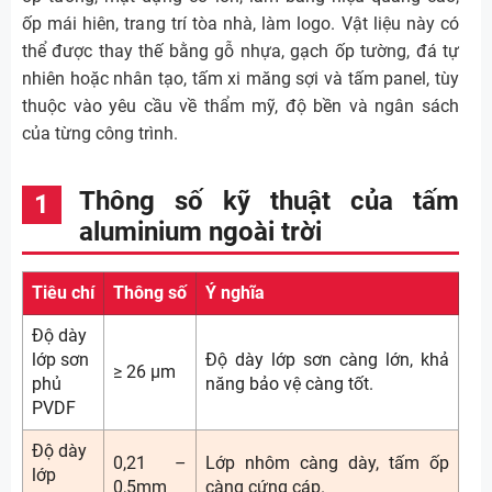
ốp mái hiên, trang trí tòa nhà, làm logo. Vật liệu này có
thể được thay thế bằng gỗ nhựa, gạch ốp tường, đá tự
nhiên hoặc nhân tạo, tấm xi măng sợi và tấm panel, tùy
thuộc vào yêu cầu về thẩm mỹ, độ bền và ngân sách
của từng công trình.
Thông số kỹ thuật của tấm
aluminium ngoài trời
Tiêu chí
Thông số
Ý nghĩa
Độ dày
lớp sơn
Độ dày lớp sơn càng lớn, khả
≥ 26 µm
phủ
năng bảo vệ càng tốt.
PVDF
Độ dày
0,21 –
Lớp nhôm càng dày, tấm ốp
lớp
0,5mm
càng cứng cáp.