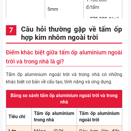
đ/tấm
5mm
≈ 370.000 đ/m²
Câu hỏi thường gặp về tấm ốp
hợp kim nhôm ngoài trời
1.250.000
đ/tấm
6mm
Điểm khác biệt giữa tấm ốp aluminium ngoài
≈ 420.000 đ/m²
trời và trong nhà là gì?
Tấm ốp aluminium ngoài trời và trong nhà có những
1.200.000
khác biệt cơ bản về cấu tạo, tính năng và ứng dụng.
đ/tấm
3mm
Bảng so sánh tấm ốp aluminium ngoài trời và trong
≈ 403.000 đ/m²
nhà
Tấm ốp aluminium
Tấm ốp aluminium
Tiêu chí
trong nhà
ngoài trời
1.280.000
đ/tấm
4mm