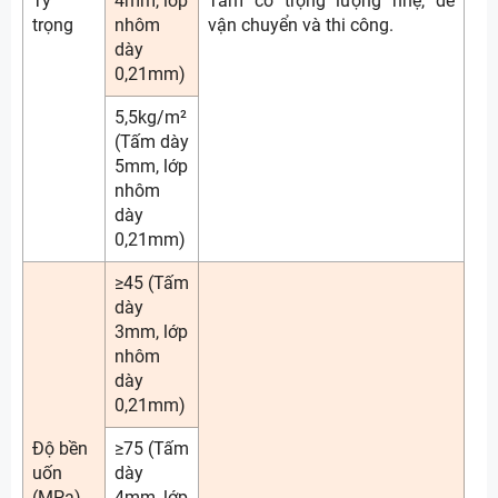
Tỷ
4mm, lớp
Tấm có trọng lượng nhẹ, dễ
trọng
nhôm
vận chuyển và thi công.
dày
0,21mm)
5,5kg/m²
(Tấm dày
5mm, lớp
nhôm
dày
0,21mm)
≥45 (Tấm
dày
3mm, lớp
nhôm
dày
0,21mm)
Độ bền
≥75 (Tấm
uốn
dày
(MPa)
4mm, lớp