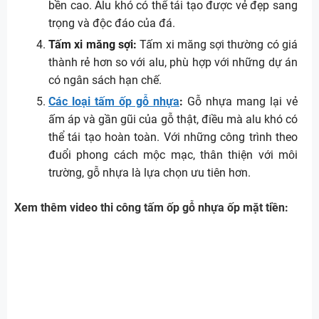
bền cao. Alu khó có thể tái tạo được vẻ đẹp sang
1.940.000
trọng và độc đáo của đá.
đ/tấm
0,5mm
5mm
Tấm xi măng sợi:
Tấm xi măng sợi thường có giá
thành rẻ hơn so với alu, phù hợp với những dự án
≈ 652.000 đ/m²
có ngân sách hạn chế.
Các loại tấm ốp gỗ nhựa
:
Gỗ nhựa mang lại vẻ
2.130.000
ấm áp và gần gũi của gỗ thật, điều mà alu khó có
đ/tấm
thể tái tạo hoàn toàn. Với những công trình theo
6mm
đuổi phong cách mộc mạc, thân thiện với môi
≈ 716.000 đ/m²
trường, gỗ nhựa là lựa chọn ưu tiên hơn.
Xem thêm video thi công tấm ốp gỗ nhựa ốp mặt tiền: