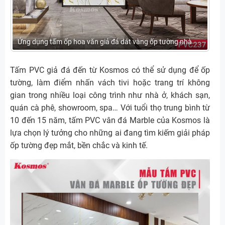
Ứng dụng tấm ốp hoa văn giả đá dát vàng ốp tường nhà
Tấm PVC giả đá đến từ Kosmos có thể sử dụng để ốp
tường, làm điểm nhấn vách tivi hoặc trang trí không
gian trong nhiều loại công trình như nhà ở, khách sạn,
quán cà phê, showroom, spa… Với tuổi thọ trung bình từ
10 đến 15 năm, tấm PVC vân đá Marble của Kosmos là
lựa chọn lý tưởng cho những ai đang tìm kiếm giải pháp
ốp tường đẹp mắt, bền chắc và kinh tế.