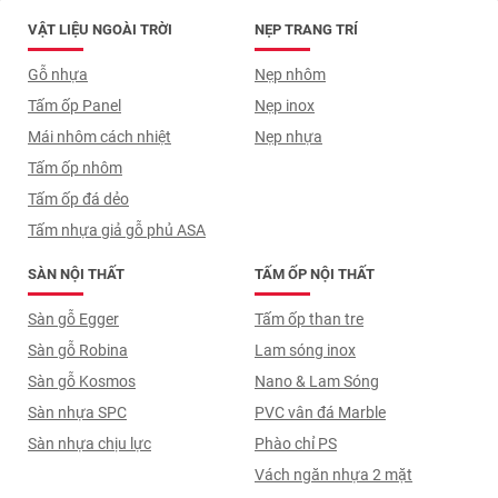
VẬT LIỆU NGOÀI TRỜI
NẸP TRANG TRÍ
Gỗ nhựa
Nẹp nhôm
Tấm ốp Panel
Nẹp inox
Mái nhôm cách nhiệt
Nẹp nhựa
Tấm ốp nhôm
Tấm ốp đá dẻo
Tấm nhựa giả gỗ phủ ASA
SÀN NỘI THẤT
TẤM ỐP NỘI THẤT
Sàn gỗ Egger
Tấm ốp than tre
Sàn gỗ Robina
Lam sóng inox
Sàn gỗ Kosmos
Nano & Lam Sóng
Sàn nhựa SPC
PVC vân đá Marble
Sàn nhựa chịu lực
Phào chỉ PS
Vách ngăn nhựa 2 mặt