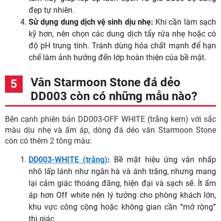
đẹp tự nhiên.
Sử dụng dung dịch vệ sinh dịu nhẹ:
Khi cần làm sạch
kỹ hơn, nên chọn các dung dịch tẩy rửa nhẹ hoặc có
độ pH trung tính. Tránh dùng hóa chất mạnh để hạn
chế làm ảnh hưởng đến lớp hoàn thiện của bề mặt.
Vân Starmoon Stone đá dẻo
DD003 còn có những mẫu nào?
Bên cạnh phiên bản DD003-OFF WHITE (trắng kem) với sắc
màu dịu nhẹ và ấm áp, dòng đá dẻo vân Starmoon Stone
còn có thêm 2 tông màu:
DD003-WHITE (trắng)
:
Bề mặt hiệu ứng vân nhấp
nhô lấp lánh như ngân hà và ánh trăng, nhưng mang
lại cảm giác thoáng đãng, hiện đại và sạch sẽ. Ít ấm
áp hơn Off white nên lý tưởng cho phòng khách lớn,
khu vực công cộng hoặc không gian cần “mở rộng”
thị giác.