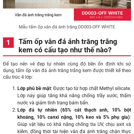
Mẫu tấm ốp vân đá ánh trăng DD003-OFF WHITE
Tấm ốp vân đá ánh trăng trắng
kem có cấu tạo như thế nào?
Để tạo nên vẻ đẹp tự nhiên cùng độ bền ổn định khi sử
dụng, tấm ốp vân đá ánh trăng trắng kem được thiết kế theo
cấu trúc 4 lớp:
Lớp phủ bề mặt
: Được tạo từ hợp chất Methyl silicate.
Lớp này giúp tăng khả năng chống trầy xước, thấm
nước và giảm tình trạng bám bẩn.
Lớp đá tự nhiên (65% cát thạch anh, 10% bột
khoáng, 10% canxi nặng, 10% keo và 5% phụ gia)
:
Giúp vật liệu có khả năng chống tia UV, chịu axit và
kiềm, đồng thời tái hiện vân đá ánh trăng chân thực