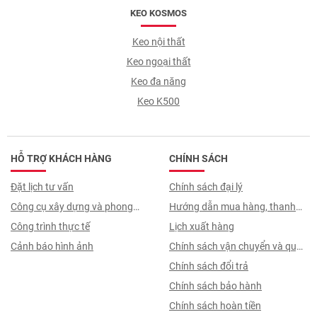
KEO KOSMOS
Keo nội thất
Keo ngoại thất
Keo đa năng
Keo K500
HỖ TRỢ KHÁCH HÀNG
CHÍNH SÁCH
Đặt lịch tư vấn
Chính sách đại lý
Công cụ xây dựng và phong
Hướng dẫn mua hàng, thanh
thuỷ
Công trình thực tế
toán, quy trình ký hợp đồng
Lịch xuất hàng
Cảnh báo hình ảnh
Chính sách vận chuyển và quy
trình giao nhận
Chính sách đổi trả
Chính sách bảo hành
Chính sách hoàn tiền