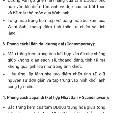
Đường vân gồ ghề nhẹ nhàng của tấm DD003 phù
hợp với đặc điểm tôn vinh vẻ đẹp của sự bất toàn
và bề mặt thô mộc của Wabi sabi.
Tông màu trắng kem tệp với bảng màu be, xám của
Wabi Sabi, mang đậm tinh thần tự nhiên và tĩnh
lặng.
3. Phong cách Hiện đại đương đại (Contemporary):
Màu trắng kem trung tính kết hợp vân đá nhẹ nhàng
giúp không gian sạch sẽ, thoáng đãng, tinh tế mà
không quá lạnh lẽo như trắng tinh khiết.
Hiệu ứng lấp lánh nhẹ tạo điểm nhấn tinh tế, giữ
nguyên sự đơn giản và tập trung vào hình khối, ánh
sáng tự nhiên.
4. Phong cách Japandi (kết hợp Nhật Bản + Scandinavian):
Sắc trắng kem của tấm DD003 trung hòa giữa tông