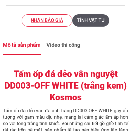
NHẬN BÁO GIÁ
TÍNH VẬT TƯ
Mô tả sản phẩm
Video thi công
Tấm ốp đá dẻo vân nguyệt
DD003-OFF WHITE (trắng kem)
Kosmos
Tấm ốp đá dẻo vân đá ánh trăng DD003-OFF WHITE gây ấn
tượng với gam màu dịu nhẹ, mang lại cảm giác ấm áp hơn
so với tông trắng tinh khiết. Với những chi tiết gồ ghề tinh tế
rải rác trên bề mặt, sản phẩm tế tạo nên hiệu ứng lấp lánh