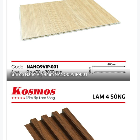
Tấm ốp Nano Vip 9mm NANO09VIP-001