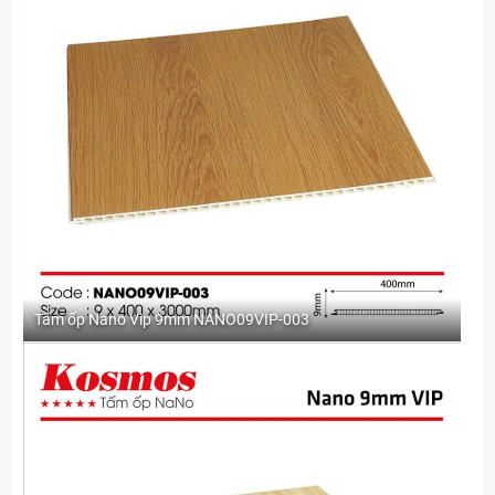
Tấm ốp Nano Vip 9mm NANO09VIP-003