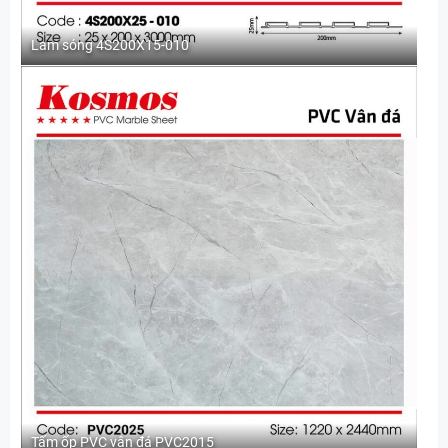
Lam sóng 4S200X15-010
Tấm ốp PVC vân đá PVC2015