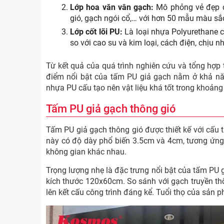
Lớp hoa văn vân gạch:
Mô phỏng vẻ đẹp củ
gió, gạch ngói cổ,… với hơn 50 mẫu màu sắ
Lớp cốt lõi PU:
Là loại nhựa Polyurethane c
so với cao su và kim loại, cách điện, chịu nhi
Từ kết quả của quá trình nghiên cứu và tổng hợp
điểm nổi bật của tấm PU giả gạch nằm ở khả nă
nhựa PU cấu tạo nên vật liệu khá tốt trong khoảng
Tấm PU giả gạch thông gió
Tấm PU giả gạch thông gió được thiết kế với cấu 
này có độ dày phổ biến 3.5cm và 4cm, tương ứng v
không gian khác nhau.
Trọng lượng nhẹ là đặc trưng nổi bật của tấm PU
kích thước 120x60cm. So sánh với gạch truyền th
lên kết cấu công trình đáng kể. Tuổi thọ của sản