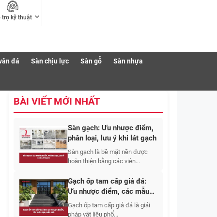
 trợ kỹ thuật
vân đá
Sàn chịu lực
Sàn gỗ
Sàn nhựa
BÀI VIẾT MỚI NHẤT
Sàn gạch: Ưu nhược điểm,
phân loại, lưu ý khi lát gạch
Sàn gạch là bề mặt nền được
hoàn thiện bằng các viên...
Gạch ốp tam cấp giả đá:
Ưu nhược điểm, các mẫu
đẹp, báo giá
Gạch ốp tam cấp giả đá là giải
pháp vật liệu phổ...