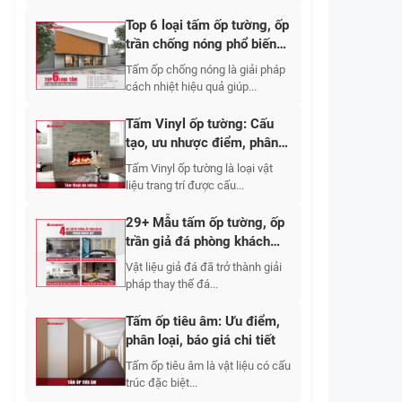
Top 6 loại tấm ốp tường, ốp
trần chống nóng phổ biến
2026
Tấm ốp chống nóng là giải pháp
cách nhiệt hiệu quả giúp...
Tấm Vinyl ốp tường: Cấu
tạo, ưu nhược điểm, phân
loại, giá thành
Tấm Vinyl ốp tường là loại vật
liệu trang trí được cấu...
29+ Mẫu tấm ốp tường, ốp
trần giả đá phòng khách
đẹp
Vật liệu giả đá đã trở thành giải
pháp thay thế đá...
Tấm ốp tiêu âm: Ưu điểm,
phân loại, báo giá chi tiết
Tấm ốp tiêu âm là vật liệu có cấu
trúc đặc biệt...