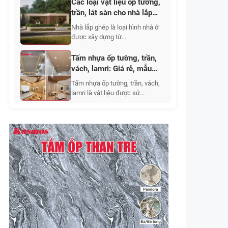
Các loại vật liệu ốp tường,
trần, lát sàn cho nhà lắp
ghép
Nhà lắp ghép là loại hình nhà ở
được xây dựng từ...
Tấm nhựa ốp tường, trần,
vách, lamri: Giá rẻ, mẫu
đẹp, ưu điểm 2026
Tấm nhựa ốp tường, trần, vách,
lamri là vật liệu được sử...