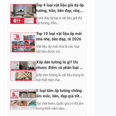
Top 4 loại vật liệu giả đá ốp
tường, trần, bền đẹp, nhẹ,
giá tốt 2026
Dưới đây là top 4 vật liệu giả đá
ốp tường, trần...
Top 10 loại vật liệu ốp mái
nhà nhẹ, bền đẹp, rẻ 2026
Vật liệu ốp mái nhà là các loại
vật liệu được sử...
Xốp dán tường là gì? Ưu
nhược điểm và phân loại cụ
thể
Xốp dán tường là vật liệu trang trí
nội thất hiện đại...
5 loại tấm ốp tường chống
ẩm mốc, bền, đẹp giá tốt
2026
Tại Việt Nam, quốc gia có độ ẩm
trung bình năm dao...