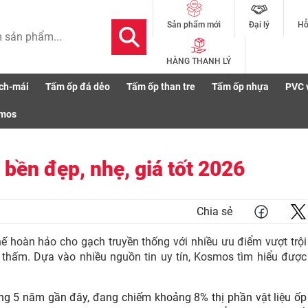
Đại lý
Hỗ
Sản phẩm mới
HÀNG THANH LÝ
ch-mái
Tấm ốp đá dẻo
Tấm ốp than tre
Tấm ốp nhựa
PVC 
i vật liệu giả gạch bền đẹp, nhẹ, giá tốt 2026
smos
h bền đẹp, nhẹ, giá tốt 2026
Chia sẻ
thế hoàn hảo cho gạch truyền thống với nhiều ưu điểm vượt trội
 thấm. Dựa vào nhiều nguồn tin uy tín, Kosmos tìm hiểu được
trong 5 năm gần đây, đang chiếm khoảng 8% thị phần vật liệu ốp