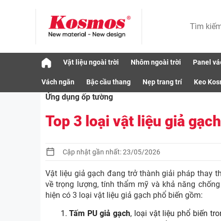
Skip
Vật liệu ngoài trời
Nhôm ngoài trời
Panel vá
to
Ứng dụng
Ứng dụng ốp tường
Top 3 loạ
content
Vách ngăn
Bậc cầu thang
Nẹp trang trí
Keo Ko
Ứng dụng ốp tường
Top 3 loại vật liệu giả gạc
Cập nhật gần nhất: 23/05/2026
Vật liệu giả gạch đang trở thành giải pháp thay 
về trọng lượng, tính thẩm mỹ và khả năng chống
hiện có 3 loại vật liệu giả gạch phổ biến gồm:
Tấm PU giả gạch
, loại vật liệu phổ biến 