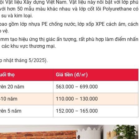
ội Vật liệu Xây dựng Việt Nam. Vật liệu này nổi bật với lớp phủ
với hơn 50 mẫu màu khác nhau và lớp cốt lõi Polyurethane có
 su và kim loại.
 bao gồm lớp nhựa PE chống nước, lớp xốp XPE cách âm, cách
 vệ.
0mm tạo hiệu ứng thị giác ấn tượng, rất phù hợp làm điểm nhấn
 các khu vực thương mại.
cập nhật tháng 5/2025).
uổi thọ
Giá tiền (đ/㎡)
rên 20 năm
563.000 – 699.000
-10 năm
110.000 – 130.000
rên 5 năm
152.000 – 165.000