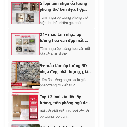
5 loại tấm nhựa ốp tường
phòng thờ bền đẹp, hợp
phong thuỷ nhất
Tấm nhựa ốp tường phòng thờ
hiện thu hút nhiều gia chủ...
24+ mẫu tấm nhựa ốp
tường hoa văn đẹp mắt,
tinh tế cho mọi không gian
Tấm nhựa ốp tường hoa văn nổi
bật với 6 ưu điểm...
9+ mẫu tấm ốp tường 3D
nhựa đẹp, chất lượng, giá
tốt 2026
Tấm ốp tường nhựa 3D là giải
pháp trang trí kiến trúc...
Top 12 loại vật liệu ốp
tường, trần phòng ngủ đẹp,
cách âm tốt 2026
Bài viết giới thiệu 12 loại vật liệu
ốp tường, ốp trần...