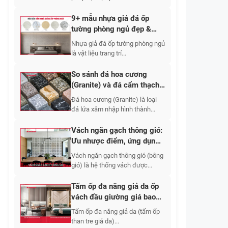
9+ mẫu nhựa giả đá ốp
tường phòng ngủ đẹp &
báo giá chi tiết
Nhựa giả đá ốp tường phòng ngủ
là vật liệu trang trí...
So sánh đá hoa cương
(Granite) và đá cẩm thạch
(Marble), loại nào tốt?
Đá hoa cương (Granite) là loại
đá lửa xâm nhập hình thành...
Vách ngăn gạch thông gió:
Ưu nhược điểm, ứng dụng
báo giá các loại 2026
Vách ngăn gạch thông gió (bông
gió) là hệ thống vách được...
Tấm ốp đa năng giả da ốp
vách đầu giường giá bao
nhiêu? Mẫu nào đẹp?
Tấm ốp đa năng giả da (tấm ốp
than tre giả da)...