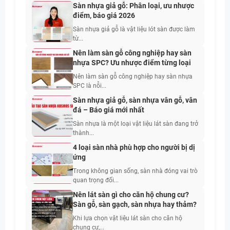
Sàn nhựa giả gỗ: Phân loại, ưu nhược
điểm, báo giá 2026
Sàn nhựa giả gỗ là vật liệu lót sàn được làm
từ...
Nên làm sàn gỗ công nghiệp hay sàn
nhựa SPC? Ưu nhược điểm từng loại
Nên làm sàn gỗ công nghiệp hay sàn nhựa
SPC là nỗi...
Sàn nhựa giả gỗ, sàn nhựa vân gỗ, vân
đá – Báo giá mới nhất
Sàn nhựa là một loại vật liệu lát sàn đang trở
thành...
4 loại sàn nhà phù hợp cho người bị dị
ứng
Trong không gian sống, sàn nhà đóng vai trò
quan trọng đối...
Nên lát sàn gì cho căn hộ chung cư?
Sàn gỗ, sàn gạch, sàn nhựa hay thảm?
Khi lựa chọn vật liệu lát sàn cho căn hộ
chung cư,...