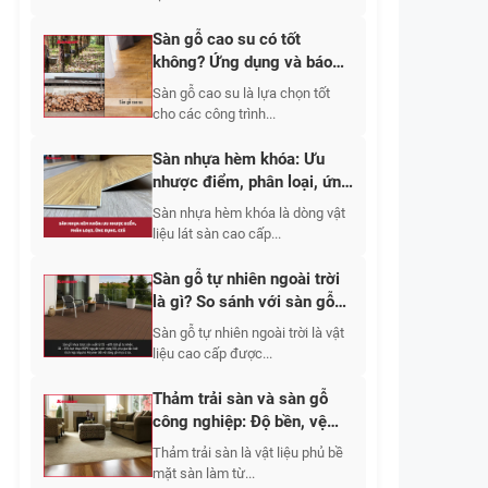
Sàn gỗ cao su có tốt
không? Ứng dụng và báo
giá 2026
Sàn gỗ cao su là lựa chọn tốt
cho các công trình...
Sàn nhựa hèm khóa: Ưu
nhược điểm, phân loại, ứng
dụng, giá 2026
Sàn nhựa hèm khóa là dòng vật
liệu lát sàn cao cấp...
Sàn gỗ tự nhiên ngoài trời
là gì? So sánh với sàn gỗ
nhựa về độ bền và giá
Sàn gỗ tự nhiên ngoài trời là vật
liệu cao cấp được...
Thảm trải sàn và sàn gỗ
công nghiệp: Độ bền, vệ
sinh, chi phí và tính ứng
Thảm trải sàn là vật liệu phủ bề
dụng
mặt sàn làm từ...