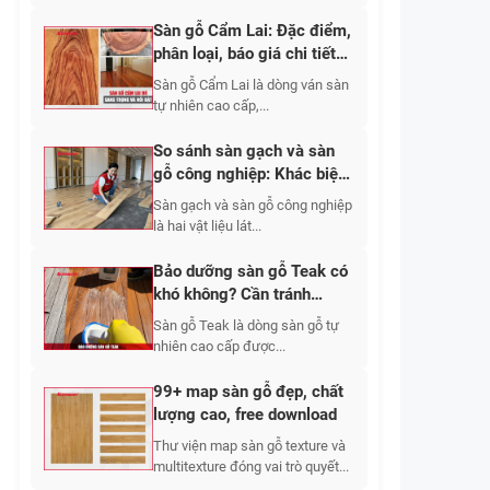
Sàn gỗ Cẩm Lai: Đặc điểm,
phân loại, báo giá chi tiết
2026
Sàn gỗ Cẩm Lai là dòng ván sàn
tự nhiên cao cấp,...
So sánh sàn gạch và sàn
gỗ công nghiệp: Khác biệt
từ cấu tạo đến cảm giác sử
Sàn gạch và sàn gỗ công nghiệp
dụng
là hai vật liệu lát...
Bảo dưỡng sàn gỗ Teak có
khó không? Cần tránh
những gì khi bảo dưỡng?
Sàn gỗ Teak là dòng sàn gỗ tự
nhiên cao cấp được...
99+ map sàn gỗ đẹp, chất
lượng cao, free download
Thư viện map sàn gỗ texture và
multitexture đóng vai trò quyết...