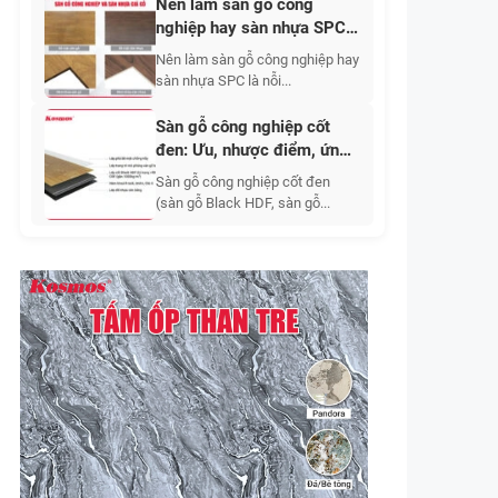
Nên làm sàn gỗ công
nghiệp hay sàn nhựa SPC?
Ưu nhược điểm từng loại
Nên làm sàn gỗ công nghiệp hay
sàn nhựa SPC là nỗi...
Sàn gỗ công nghiệp cốt
đen: Ưu, nhược điểm, ứng
dụng, báo giá 2026
Sàn gỗ công nghiệp cốt đen
(sàn gỗ Black HDF, sàn gỗ...