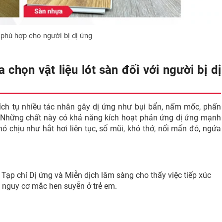
 phù hợp cho người bị dị ứng
 chọn vật liệu lót sàn đối với người bị dị
i tích tụ nhiều tác nhân gây dị ứng như bụi bẩn, nấm mốc, phấn
. Những chất này có khả năng kích hoạt phản ứng dị ứng mạnh
 chịu như hắt hơi liên tục, sổ mũi, khó thở, nổi mẩn đỏ, ngứa
Tạp chí Dị ứng và Miễn dịch lâm sàng cho thấy việc tiếp xúc
 nguy cơ mắc hen suyễn ở trẻ em.