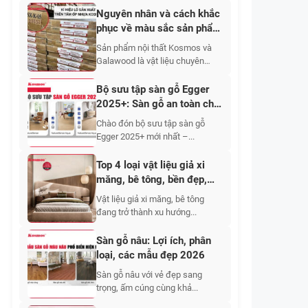
Nguyên nhân và cách khắc
phục về màu sắc sản phẩm
nội thất Kosmos và
Sản phẩm nội thất Kosmos và
Galawood
Galawood là vật liệu chuyên
dùng...
Bộ sưu tập sàn gỗ Egger
2025+: Sàn gỗ an toàn cho
sức khỏe và thân thiện với
Chào đón bộ sưu tập sàn gỗ
con người
Egger 2025+ mới nhất –...
Top 4 loại vật liệu giả xi
măng, bê tông, bền đẹp,
nhẹ, giá tốt
Vật liệu giả xi măng, bê tông
đang trở thành xu hướng...
Sàn gỗ nâu: Lợi ích, phân
loại, các mẫu đẹp 2026
Sàn gỗ nâu với vẻ đẹp sang
trọng, ấm cúng cùng khả...