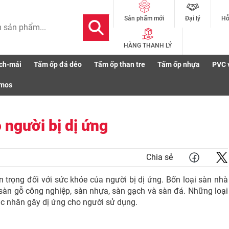
Đại lý
Hỗ
Sản phẩm mới
HÀNG THANH LÝ
ch-mái
Tấm ốp đá dẻo
Tấm ốp than tre
Tấm ốp nhựa
PVC 
smos
 người bị dị ứng
Chia sẻ
 trọng đối với sức khỏe của người bị dị ứng. Bốn loại sàn nhà
sàn gỗ công nghiệp, sàn nhựa, sàn gạch và sàn đá. Những loại
tác nhân gây dị ứng cho người sử dụng.