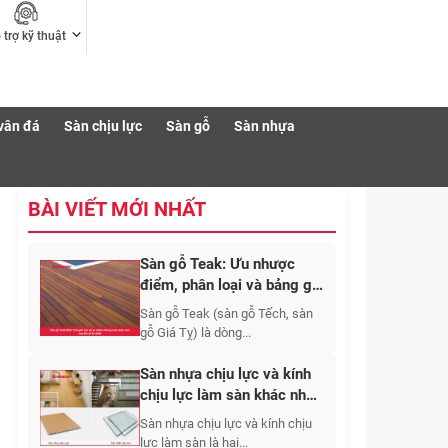
 trợ kỹ thuật
vân đá
Sàn chịu lực
Sàn gỗ
Sàn nhựa
BÀI VIẾT MỚI NHẤT
Sàn gỗ Teak: Ưu nhược
điểm, phân loại và bảng giá
thi công mới nhất?
Sàn gỗ Teak (sàn gỗ Tếch, sàn
gỗ Giá Tỵ) là dòng...
Sàn nhựa chịu lực và kính
chịu lực làm sàn khác nhau
thế nào? Nên chọn loại
Sàn nhựa chịu lực và kính chịu
nào?
lực làm sàn là hai...