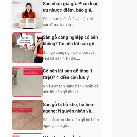
Sàn nhựa giả gỗ: Phân loại,
ưu nhược điểm, báo giá
2026
Sàn nhựa giả gỗ là vật liệu lót
sàn được làm từ...
Sàn gỗ công nghiệp có bền
không? Có nên lót sàn gỗ
công nghiệp?
Sàn gỗ công nghiệp là loại vật
liệu lót sàn hiện đại,...
Có nên lát sàn gỗ tầng 1
(trệt)? 4 điều cần lưu ý
Nhiều Khách hàng băn khoăn có
nên lát sàn gỗ tầng 1...
Sàn gỗ bị hở khe, hở hèm
ngang: Nguyên nhân và
cách khắc phục hiệu quả
Sàn gỗ bị hở khe (sàn gỗ hở hèm
nhất 2026
ngang, sàn gỗ...